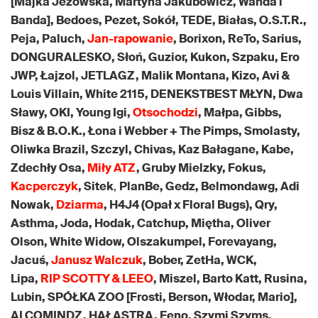
[Majka Jeżowska, Martyna Jakubowicz, Wanda i
Banda], Bedoes, Pezet, Sokół, TEDE, Białas, O.S.T.R.,
Peja, Paluch,
Jan-rapowanie
, Borixon, ReTo, Sarius,
DONGURALESKO, Słoń, Guzior, Kukon, Szpaku, Ero
JWP, Łajzol, JETLAGZ, Malik Montana, Kizo, Avi &
Louis Villain, White 2115, DENEKSTBEST MŁYN, Dwa
Sławy, OKI, Young Igi,
Otsochodzi
, Małpa, Gibbs,
Bisz & B.O.K., Łona i Webber + The Pimps, Smolasty,
Oliwka Brazil, Szczyl, Chivas, Kaz Bałagane, Kabe,
Zdechły Osa,
Miły ATZ
, Gruby Mielzky, Fokus,
Kacperczyk
, Sitek
,
PlanBe, Gedz, Belmondawg, Adi
Nowak,
Dziarma
, H4J4 (Opał x Floral Bugs), Qry,
Asthma, Joda, Hodak, Catchup, Miętha, Oliver
Olson, White Widow, Olszakumpel, Forevayang,
Jacuś,
Janusz Walczuk
, Bober, ZetHa, WCK,
Lipa,
RIP SCOTTY & LEEO
, Miszel, Barto Katt, Rusina,
Lubin, SPÓŁKA ZOO [Frosti, Berson, Włodar, Mario],
ALCOMINDZ, HAŁASTRA, Feno, Szymi Szyms,