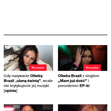
#muzyka
#muzyka
Gdy nazywacie
Oliwkę
Oliwka Brazil
z singlem
Brazil
„
ulaną świnią”
, wcale
„Mam już dość”
i
nie krytykujecie jej muzyki
preorderem
EP-ki
[
opinia
]