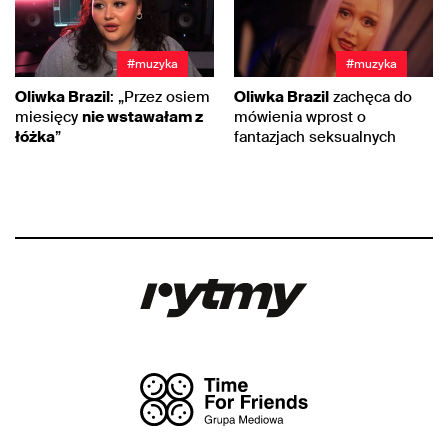
#muzyka
#muzyka
Oliwka Brazil
: „Przez osiem
Oliwka Brazil
zachęca do
miesięcy
nie wstawałam z
mówienia wprost o
łóżka
”
fantazjach seksualnych