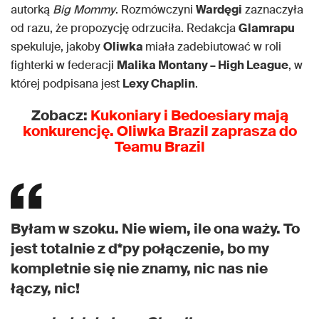
autorką
Big Mommy
. Rozmówczyni
Wardęgi
zaznaczyła
od razu, że propozycję odrzuciła. Redakcja
Glamrapu
spekuluje, jakoby
Oliwka
miała zadebiutować w roli
fighterki w federacji
Malika Montany – High League
, w
której podpisana jest
Lexy Chaplin
.
Zobacz:
Kukoniary i Bedoesiary mają
konkurencję. Oliwka Brazil zaprasza do
Teamu Brazil
Byłam w szoku. Nie wiem, ile ona waży. To
jest totalnie z d*py połączenie, bo my
kompletnie się nie znamy, nic nas nie
łączy, nic!