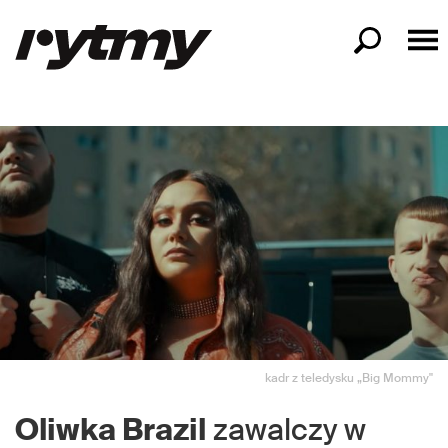
kadr z teledysku „Big Mommy"
Oliwka Brazil
zawalczy w