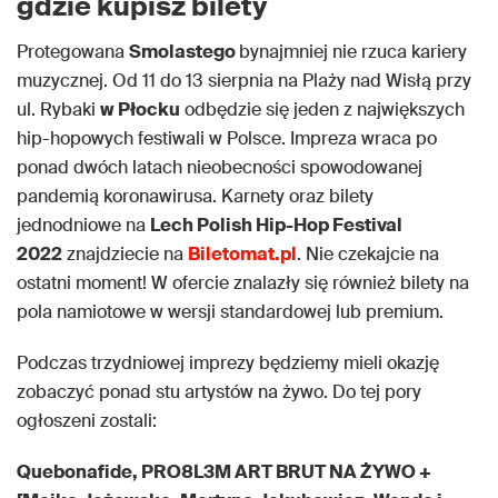
gdzie kupisz bilety
Protegowana
Smolastego
bynajmniej nie rzuca kariery
muzycznej. Od 11 do 13 sierpnia na Plaży nad Wisłą przy
ul. Rybaki
w Płocku
odbędzie się jeden z największych
hip-hopowych festiwali w Polsce. Impreza wraca po
ponad dwóch latach nieobecności spowodowanej
pandemią koronawirusa. Karnety oraz bilety
jednodniowe na
Lech Polish Hip-Hop Festival
2022
znajdziecie na
Biletomat.pl
. Nie czekajcie na
ostatni moment! W ofercie znalazły się również bilety na
pola namiotowe w wersji standardowej lub premium.
Podczas trzydniowej imprezy będziemy mieli okazję
zobaczyć ponad stu artystów na żywo. Do tej pory
ogłoszeni zostali:
Quebonafide, PRO8L3M ART BRUT NA ŻYWO +