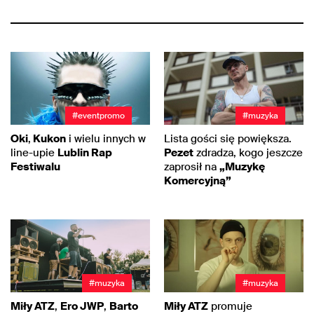
#eventpromo
#muzyka
Oki
,
Kukon
i wielu innych w
Lista gości się powiększa.
line-upie
Lublin Rap
Pezet
zdradza, kogo jeszcze
Festiwalu
zaprosił na
„Muzykę
Komercyjną”
#muzyka
#muzyka
Miły ATZ
,
Ero JWP
,
Barto
Miły ATZ
promuje