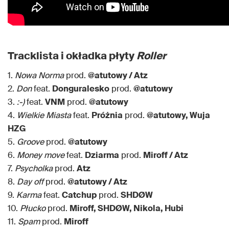
Tracklista i okładka płyty
Roller
1.
Nowa Norma
prod.
@atutowy / Atz
2.
Don
feat.
Donguralesko
prod.
@atutowy
3.
:-)
feat.
VNM
prod.
@atutowy
4.
Wielkie Miasta
feat.
Próżnia
prod.
@atutowy, Wuja
HZG
5.
Groove
prod.
@atutowy
6.
Money move
feat.
Dziarma
prod.
Miroff / Atz
7.
Psycholka
prod.
Atz
8.
Day off
prod.
@atutowy / Atz
9.
Karma
feat.
Catchup
prod.
SHDØW
10.
Płucko
prod.
Miroff, SHDØW, Nikola, Hubi
11.
Spam
prod.
Miroff