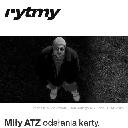
kadr z klipu do utworu „Don" Miłego ATZ i donGURALesko
Miły ATZ
odsłania karty.