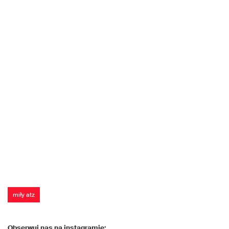
miły atz
Obserwuj nas na instagramie: