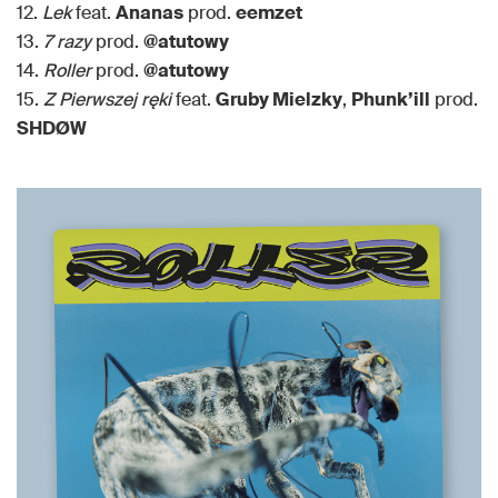
12.
Lek
feat.
Ananas
prod.
eemzet
13.
7 razy
prod.
@atutowy
14.
Roller
prod.
@atutowy
15.
Z Pierwszej ręki
feat.
Gruby Mielzky
,
Phunk’ill
prod.
SHDØW