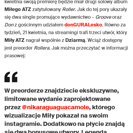
kwietnia swoją premierę będzie miał drugi solowy album
Miłego
ATZ
zatytułowany
Roller
. Jak do tej pory ukazały
się dwa single promujące wydawnictwo –
Groove
oraz
Don
z gościnnym udziałem
donGURALesko
. Równo za
tydzień, 21 kwietnia, na streamingi trafi trzeci utwór, który
Miły ATZ
nagrał wspólnie z
Dziarmą
. Wciąż dostępny
jest preorder
Rollera
. Jak można przeczytać w informacji
prasowej:
W preorderze znajdziecie ekskluzywne,
limitowane wydanie zaprojektowane
przez
@nikaraguaguacamole
, którego
wizualizacje Miły pokazał na swoim
instagramie. Dodatkowo na płycie znajdą
się dwa bonusowe utwory. Legenda