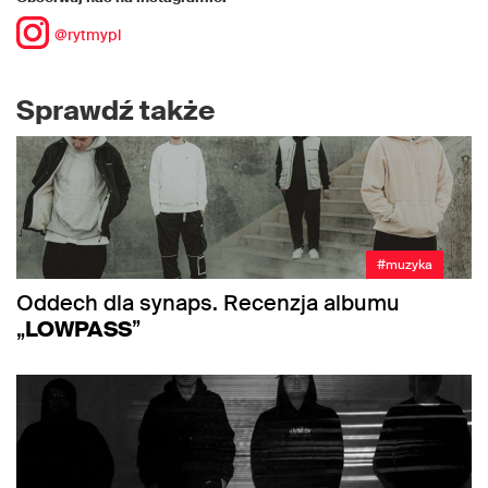
@rytmypl
Sprawdź także
#muzyka
Oddech dla synaps. Recenzja albumu
„
LOWPASS
”