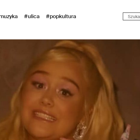
muzyka
#ulica
#popkultura