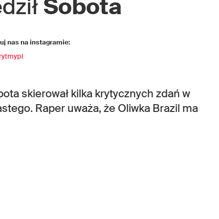
ędził
Sobota
j nas na instagramie:
rytmypl
ta skierował kilka krytycznych zdań w
stego. Raper uważa, że Oliwka Brazil ma