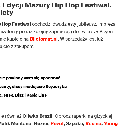
X Edycji Mazury Hip Hop Festiwal.
lety
p Hop Festiwal
obchodzi dwudziesty jubileusz. Impreza
nizatorzy po raz kolejny zapraszają do Twierdzy Boyen
enie kupicie na
Biletomat.pl
. W sprzedaży jest już
kajcie z zakupem!
iale powinny wam się spodobać
sety, dissy i nadejście Scyzoryka
 susk, Bisz i Kasia Lins
się również
Oliwka Brazil
. Oprócz raperki na giżyckiej
Malik Montana
,
Guzior,
Pezet
, Szpaku,
Rusina
,
Young