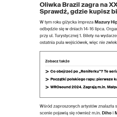
Oliwka Brazil zagra na X
Sprawdź, gdzie kupisz bi
W tym roku giżycka impreza
Mazury Hi
odbędzie się w dniach 14-16 lipca. Orga
przy ul. Turystycznej 1. Bilety na wydarz
ostatnia pula wejściówek, więc nie zwle
Zobacz także
Co obejrzeć po „Reniferku”? Te ser
Początki polskiego rapu: pierwsze ka
WROsound 2024. Zagrają m.in. Małpa,
Wśród zaproszonych artystów znalazła 
scenie pojawią się również m.in.
Diho
i