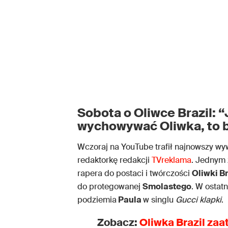
Sobota o Oliwce Brazil: 
wychowywać Oliwka, to b
Wczoraj na YouTube trafił najnowszy wy
redaktorkę redakcji
TVreklama
. Jednym 
rapera do postaci i twórczości
Oliwki Br
do protegowanej
Smolastego
. W ostat
podziemia
Paula
w singlu
Gucci klapki
.
Zobacz:
Oliwka Brazil zaa