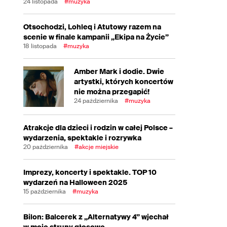
24 listopada
#muzyka
Otsochodzi, Lohleq i Atutowy razem na
scenie w finale kampanii „Ekipa na Życie”
18 listopada
#muzyka
Amber Mark i dodie. Dwie
artystki, których koncertów
nie można przegapić!
24 października
#muzyka
Atrakcje dla dzieci i rodzin w całej Polsce –
wydarzenia, spektakle i rozrywka
20 października
#akcje miejskie
Imprezy, koncerty i spektakle. TOP 10
wydarzeń na Halloween 2025
15 października
#muzyka
Bilon: Balcerek z „Alternatywy 4” wjechał
w moje struny głosowe