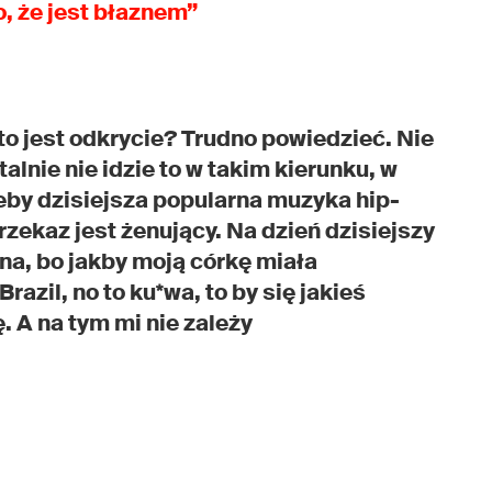
, że jest błaznem”
to jest odkrycie? Trudno powiedzieć. Nie
talnie nie idzie to w takim kierunku, w
eby dzisiejsza popularna muzyka hip-
ekaz jest żenujący. Na dzień dzisiejszy
yna, bo jakby moją córkę miała
azil, no to ku*wa, to by się jakieś
 A na tym mi nie zależy