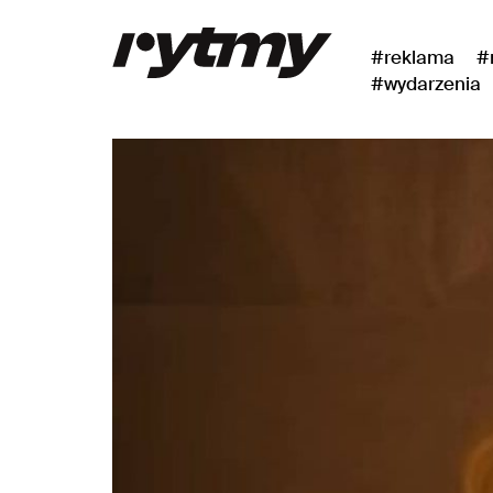
#reklama
#
#wydarzenia