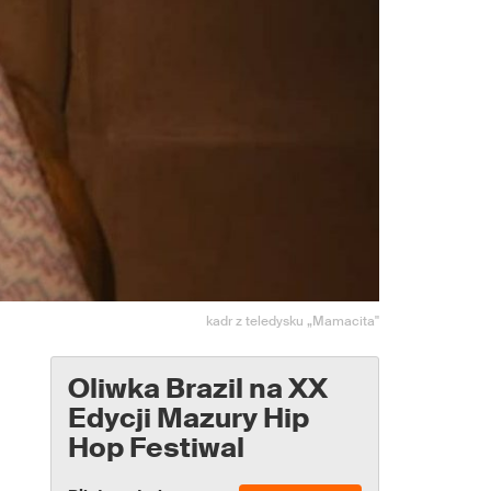
kadr z teledysku „Mamacita"
Oliwka Brazil na XX
Edycji Mazury Hip
Hop Festiwal