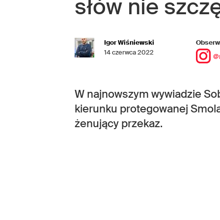
słów nie szcz
Igor Wiśniewski
Obserwu
14 czerwca 2022
@
W najnowszym wywiadzie Sobo
kierunku protegowanej Smola
żenujący przekaz.