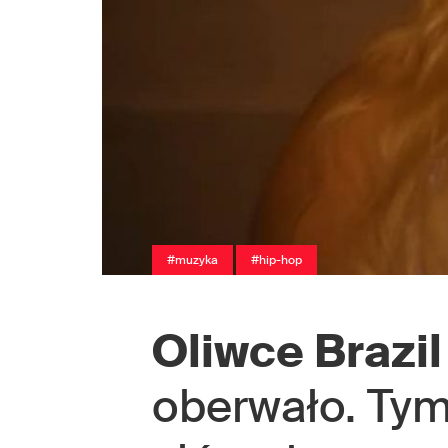
#muzyka
#hip-hop
Oliwce Brazil
oberwało. Tym