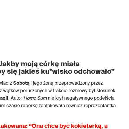
“Jakby moją córkę miała
y się jakieś ku*wisko odchowało”
wiad z
Sobotą
i jego żoną przeprowadzony przez
z wątków poruszonych w trakcie rozmowy był stosunek
azil
. Autor
Homo Sum
nie krył negatywnego podejścia
nim czasie raperkę zaatakowała również reprezentantka
takowana: “Ona chce być kokieterką, a