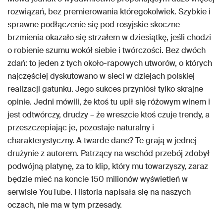
rozwiązań, bez premierowania któregokolwiek. Szybkie i
sprawne podłączenie się pod rosyjskie skoczne
brzmienia okazało się strzałem w dziesiątkę, jeśli chodzi
o robienie szumu wokół siebie i twórczości. Bez dwóch
zdań: to jeden z tych około-rapowych utworów, o których
najczęściej dyskutowano w sieci w dziejach polskiej
realizacji gatunku. Jego sukces przyniósł tylko skrajne
opinie. Jedni mówili, że ktoś tu upił się różowym winem i
jest odtwórczy, drudzy – że wreszcie ktoś czuje trendy, a
przeszczepiając je, pozostaje naturalny i
charakterystyczny. A twarde dane? Te grają w jednej
drużynie z autorem. Patrzący na wschód przebój zdobył
podwójną platynę, za to klip, który mu towarzyszy, zaraz
będzie mieć na koncie 150 milionów wyświetleń w
serwisie YouTube. Historia napisała się na naszych
oczach, nie ma w tym przesady.