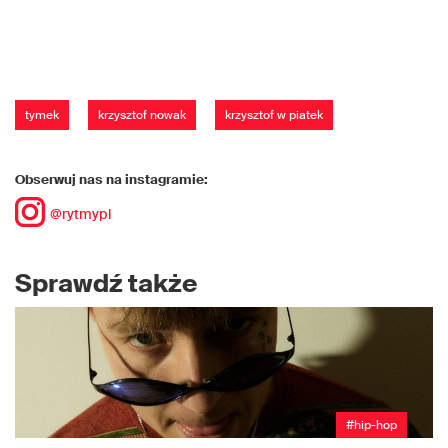
tymek
krzysztof nowak
krzysztof w piatek
Obserwuj nas na instagramie:
@rytmypl
Sprawdź także
#hip-hop