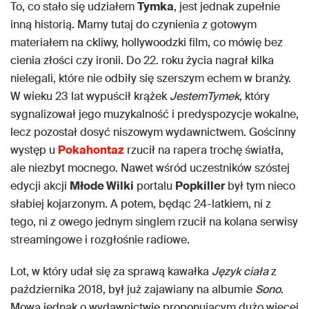
To, co stało się udziałem
Tymka
, jest jednak zupełnie
inną historią. Mamy tutaj do czynienia z gotowym
materiałem na ckliwy, hollywoodzki film, co mówię bez
cienia złości czy ironii. Do 22. roku życia nagrał kilka
nielegali, które nie odbiły się szerszym echem w branży.
W wieku 23 lat wypuścił krążek
JestemTymek
, który
sygnalizował jego muzykalność i predyspozycje wokalne,
lecz pozostał dosyć niszowym wydawnictwem. Gościnny
występ u
Pokahontaz
rzucił na rapera trochę światła,
ale niezbyt mocnego. Nawet wśród uczestników szóstej
edycji akcji
Młode Wilki
portalu
Popkiller
był tym nieco
słabiej kojarzonym. A potem, będąc 24-latkiem, ni z
tego, ni z owego jednym singlem rzucił na kolana serwisy
streamingowe i rozgłośnie radiowe.
Lot, w który udał się za sprawą kawałka
Język ciała
z
października 2018, był już zajawiany na albumie
Sono
.
Mowa jednak o wydawnictwie proponującym dużo więcej