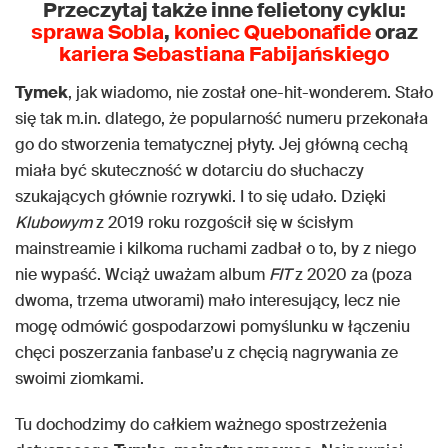
Przeczytaj także inne felietony cyklu:
sprawa Sobla
,
koniec Quebonafide
oraz
kariera Sebastiana Fabijańskiego
Tymek
, jak wiadomo, nie został one-hit-wonderem. Stało
się tak m.in. dlatego, że popularność numeru przekonała
go do stworzenia tematycznej płyty. Jej główną cechą
miała być skuteczność w dotarciu do słuchaczy
szukających głównie rozrywki. I to się udało. Dzięki
Klubowym
z 2019 roku rozgościł się w ścisłym
mainstreamie i kilkoma ruchami zadbał o to, by z niego
nie wypaść. Wciąż uważam album
FIT
z 2020 za (poza
dwoma, trzema utworami) mało interesujący, lecz nie
mogę odmówić gospodarzowi pomyślunku w łączeniu
chęci poszerzania fanbase’u z chęcią nagrywania ze
swoimi ziomkami.
Tu dochodzimy do całkiem ważnego spostrzeżenia