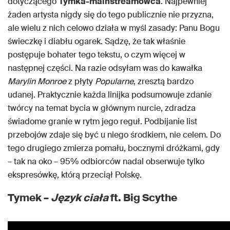
dotyczącego
Tymka-mainstreamowca
. Najpewniej
żaden artysta nigdy się do tego publicznie nie przyzna,
ale wielu z nich celowo działa w myśl zasady: Panu Bogu
świeczkę i diabłu ogarek. Sądzę, że tak właśnie
postępuje bohater tego tekstu, o czym więcej w
następnej części. Na razie odsyłam was do kawałka
Marylin Monroe
z płyty
Popularne
, zresztą bardzo
udanej. Praktycznie każda linijka podsumowuje zdanie
twórcy na temat bycia w głównym nurcie, zdradza
świadome granie w rytm jego reguł. Podbijanie list
przebojów zdaje się być u niego środkiem, nie celem. Do
tego drugiego zmierza pomału, bocznymi dróżkami, gdy
– tak na oko – 95% odbiorców nadal obserwuje tylko
ekspresówkę, którą przeciął Polskę.
Tymek –
Język ciała
ft. Big Scythe