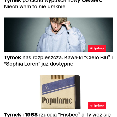
Tymek
po cichu wypuścił nowy kawałek.
Niech wam to nie umknie
#hip-hop
Tymek
nas rozpieszcza. Kawałki “Cielo Blu” i
“Sophia Loren” już dostępne
#hip-hop
Tymek
i
1988
rzucają “Frisbee” a Ty weź się