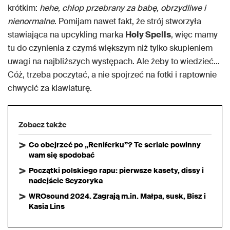
krótkim:
hehe, chłop przebrany za babę, obrzydliwe i
nienormalne
. Pomijam nawet fakt, że strój stworzyła
stawiająca na upcykling marka
Holy Spells
, więc mamy
tu do czynienia z czymś większym niż tylko skupieniem
uwagi na najbliższych występach. Ale żeby to wiedzieć…
Cóż, trzeba poczytać, a nie spojrzeć na fotki i raptownie
chwycić za klawiaturę.
Zobacz także
Co obejrzeć po „Reniferku”? Te seriale powinny
wam się spodobać
Początki polskiego rapu: pierwsze kasety, dissy i
nadejście Scyzoryka
WROsound 2024. Zagrają m.in. Małpa, susk, Bisz i
Kasia Lins