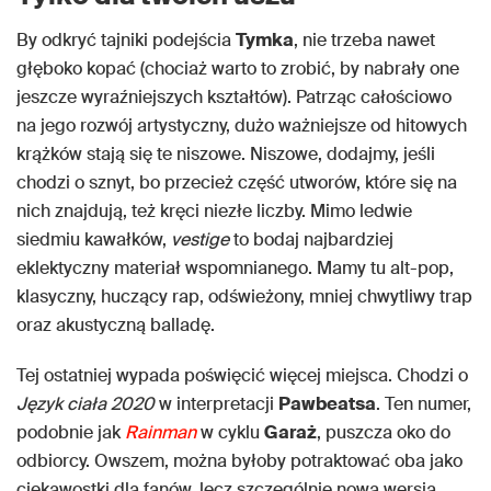
By odkryć tajniki podejścia
Tymka
, nie trzeba nawet
głęboko kopać (chociaż warto to zrobić, by nabrały one
jeszcze wyraźniejszych kształtów). Patrząc całościowo
na jego rozwój artystyczny, dużo ważniejsze od hitowych
krążków stają się te niszowe. Niszowe, dodajmy, jeśli
chodzi o sznyt, bo przecież część utworów, które się na
nich znajdują, też kręci niezłe liczby. Mimo ledwie
siedmiu kawałków,
vestige
to bodaj najbardziej
eklektyczny materiał wspomnianego. Mamy tu alt-pop,
klasyczny, huczący rap, odświeżony, mniej chwytliwy trap
oraz akustyczną balladę.
Tej ostatniej wypada poświęcić więcej miejsca. Chodzi o
Język ciała 2020
w interpretacji
Pawbeatsa
. Ten numer,
podobnie jak
Rainman
w cyklu
Garaż
, puszcza oko do
odbiorcy. Owszem, można byłoby potraktować oba jako
ciekawostki dla fanów, lecz szczególnie nowa wersja