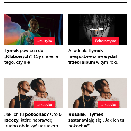
#muzyka
#alternatywa
Tymek
powraca do
A jednak!
Tymek
„
Klubowych
”. Czy chcecie
niespodziewanie
wydał
tego, czy nie
trzeci album
w tym roku
#muzyka
#muzyka
Jak ich tu
pokochać
? Oto
5
Rosalie.
i
Tymek
rzeczy
, które naprawdę
zastanawiają się „Jak ich tu
trudno obdarzyć uczuciem
pokochać”