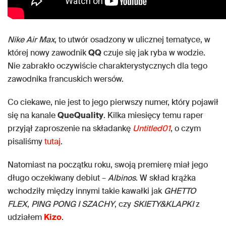
Nike Air Max
, to utwór osadzony w ulicznej tematyce, w
której nowy zawodnik
QQ
czuje się jak ryba w wodzie.
Nie zabrakło oczywiście charakterystycznych dla tego
zawodnika francuskich wersów.
Co ciekawe, nie jest to jego pierwszy numer, który pojawił
się na kanale
QueQuality
. Kilka miesięcy temu raper
przyjął zaproszenie na składankę
Untitled01
, o czym
pisaliśmy
tutaj
.
Natomiast na początku roku, swoją premierę miał jego
długo oczekiwany debiut –
Albinos
. W skład krążka
wchodziły między innymi takie kawałki jak
GHETTO
FLEX
,
PING PONG I SZACHY
, czy
SKIETY&KLAPKI
z
udziałem
Kizo
.