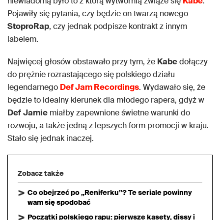
niewiadomą było to z którą wytwórnią zwiąże się
Kabe
.
Pojawiły się pytania, czy będzie on twarzą nowego
StoproRap
, czy jednak podpisze kontrakt z innym
labelem.
Najwięcej głosów obstawało przy tym, że
Kabe
dołączy
do prężnie rozrastającego się polskiego działu
legendarnego
Def Jam Recordings
. Wydawało się, że
będzie to idealny kierunek dla młodego rapera, gdyż w
Def
Jamie
miałby zapewnione świetne warunki do
rozwoju, a także jedną z lepszych form promocji w kraju.
Stało się jednak inaczej.
Zobacz także
Co obejrzeć po „Reniferku”? Te seriale powinny
wam się spodobać
Początki polskiego rapu: pierwsze kasety, dissy i