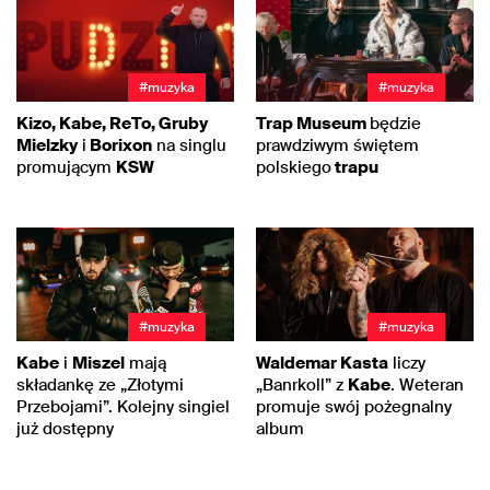
#muzyka
#muzyka
Kizo, Kabe, ReTo, Gruby
Trap Museum
będzie
Mielzky
i
Borixon
na singlu
prawdziwym świętem
promującym
KSW
polskiego
trapu
#muzyka
#muzyka
Kabe
i
Miszel
mają
Waldemar Kasta
liczy
składankę ze „Złotymi
„Banrkoll” z
Kabe
. Weteran
Przebojami”. Kolejny singiel
promuje swój pożegnalny
już dostępny
album