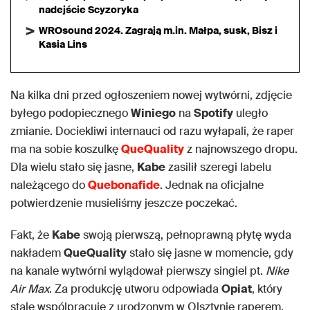
nadejście Scyzoryka
WROsound 2024. Zagrają m.in. Małpa, susk, Bisz i
Kasia Lins
Na kilka dni przed ogłoszeniem nowej wytwórni, zdjęcie
byłego podopiecznego
Winiego
na
Spotify
uległo
zmianie. Dociekliwi internauci od razu wyłapali, że raper
ma na sobie koszulkę
QueQuality
z najnowszego dropu.
Dla wielu stało się jasne,
Kabe
zasilił szeregi labelu
należącego do
Quebonafide
. Jednak na oficjalne
potwierdzenie musieliśmy jeszcze poczekać.
Fakt, że
Kabe
swoją pierwszą, pełnoprawną płytę wyda
nakładem
QueQuality
stało się jasne w momencie, gdy
na kanale wytwórni wylądował pierwszy singiel pt.
Nike
Air Max
. Za produkcję utworu odpowiada
Opiat
, który
stale wspólpracuje z urodzonym w Olsztynie raperem.