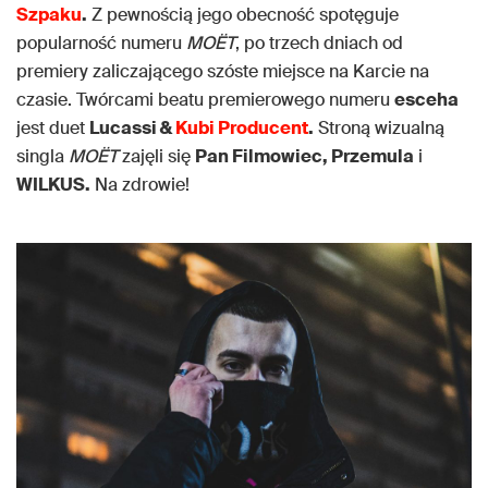
Szpaku
.
Z pewnością jego obecność spotęguje
popularność numeru
MOËT
, po trzech dniach od
premiery zaliczającego szóste miejsce na Karcie na
czasie. Twórcami beatu premierowego numeru
esceha
jest duet
Lucassi &
Kubi Producent
.
Stroną wizualną
singla
MOËT
zajęli się
Pan Filmowiec, Przemula
i
WILKUS.
Na zdrowie!