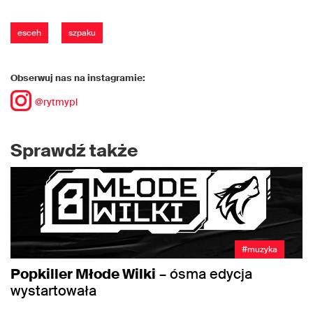
esceh
szpaku
Obserwuj nas na instagramie:
@rytmypl
Sprawdź także
#muzyka
Popkiller Młode Wilki
– ósma edycja
wystartowała