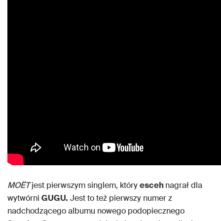
MOËT
jest pierwszym singlem, który
esceh
nagrał dla
wytwórni
GUGU.
Jest to też pierwszy numer z
nadchodzącego albumu nowego podopiecznego