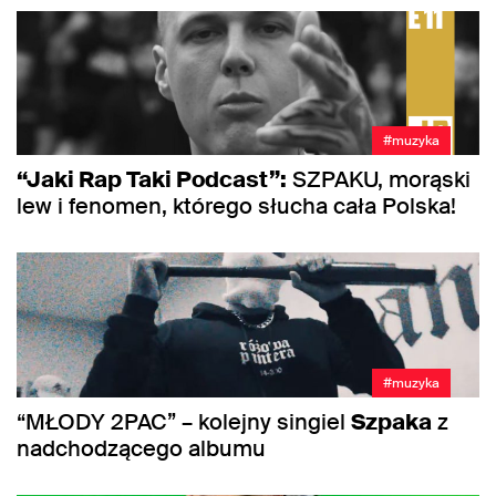
#muzyka
“Jaki Rap Taki Podcast”:
SZPAKU, morąski
lew i fenomen, którego słucha cała Polska!
#muzyka
“MŁODY 2PAC” – kolejny singiel
Szpaka
z
nadchodzącego albumu