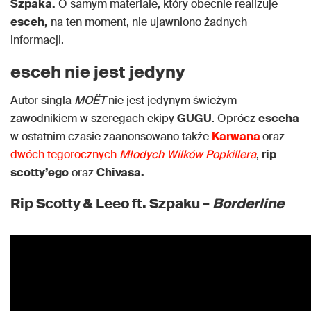
Szpaka.
O samym materiale, który obecnie realizuje
esceh,
na ten moment, nie ujawniono żadnych
informacji.
esceh nie jest jedyny
Autor singla
MOËT
nie jest jedynym świeżym
zawodnikiem w szeregach ekipy
GUGU
. Oprócz
esceha
w ostatnim czasie zaanonsowano także
Karwana
oraz
dwóch tegorocznych
Młodych Wilków Popkillera
,
rip
scotty’ego
oraz
Chivasa.
Rip Scotty & Leeo ft. Szpaku –
Borderline