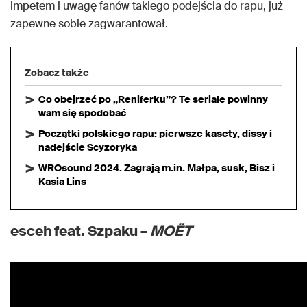
impetem i uwagę fanów takiego podejścia do rapu, już
zapewne sobie zagwarantował.
Zobacz także
Co obejrzeć po „Reniferku”? Te seriale powinny
wam się spodobać
Początki polskiego rapu: pierwsze kasety, dissy i
nadejście Scyzoryka
WROsound 2024. Zagrają m.in. Małpa, susk, Bisz i
Kasia Lins
esceh feat. Szpaku –
MOËT