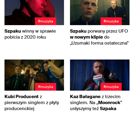
#muzyka
#muzyka
Szpaku
winny w sprawie
Szpaku
porwany przez UFO
pobicia z 2020 roku
w nowym klipie
do
„Uzumaki forma ostateczna”
#muzyka
#muzyka
Kubi Producent
z
Kaz Bałagane
z trzecim
pierwszym singlem z płyty
singlem. Na „
Moonrock
”
producenckiej
usłyszymy też
Szpaka