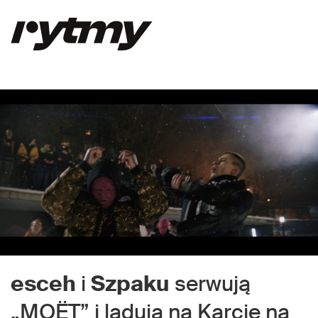
esceh
i
Szpaku
serwują
„MOËT” i lądują na Karcie na