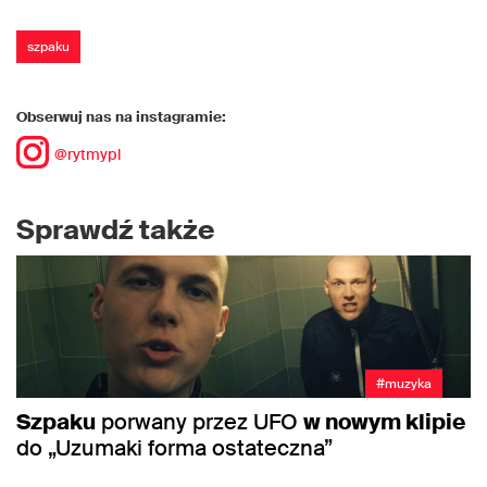
szpaku
Obserwuj nas na instagramie:
@rytmypl
Sprawdź także
#muzyka
Szpaku
porwany przez UFO
w nowym klipie
do „Uzumaki forma ostateczna”