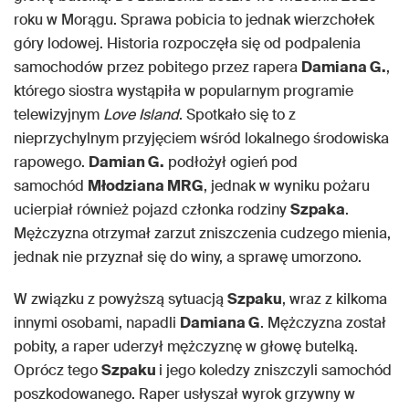
roku w Morągu. Sprawa pobicia to jednak wierzchołek
góry lodowej. Historia rozpoczęła się od podpalenia
samochodów przez pobitego przez rapera
Damiana G.
,
którego siostra wystąpiła w popularnym programie
telewizyjnym
Love Island
. Spotkało się to z
nieprzychylnym przyjęciem wśród lokalnego środowiska
rapowego.
Damian G.
podłożył ogień pod
samochód
Młodziana MRG
, jednak w wyniku pożaru
ucierpiał również pojazd członka rodziny
Szpaka
.
Mężczyzna otrzymał zarzut zniszczenia cudzego mienia,
jednak nie przyznał się do winy, a sprawę umorzono.
W związku z powyższą sytuacją
Szpaku
, wraz z kilkoma
innymi osobami, napadli
Damiana G
. Mężczyzna został
pobity, a raper uderzył mężczyznę w głowę butelką.
Oprócz tego
Szpaku
i jego koledzy zniszczyli samochód
poszkodowanego. Raper usłyszał wyrok grzywny w