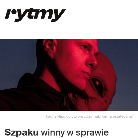
kadr z klipu do utworu „Uzumaki forma ostateczna”
Szpaku
winny w sprawie