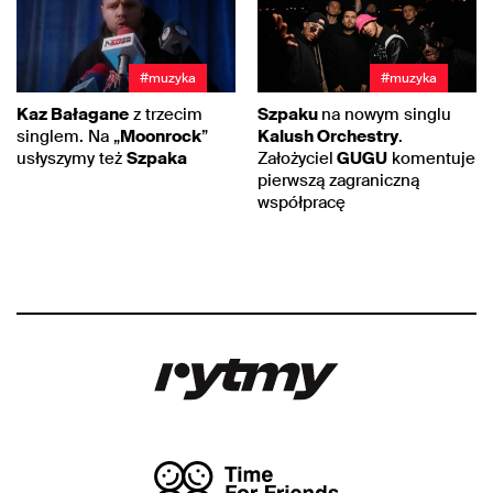
#muzyka
#muzyka
Kaz Bałagane
z trzecim
Szpaku
na nowym singlu
singlem. Na „
Moonrock
”
Kalush Orchestry
.
usłyszymy też
Szpaka
Założyciel
GUGU
komentuje
pierwszą zagraniczną
współpracę