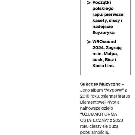
Początki
polskiego
rapu: pierwsze
kasety, dissy i
nadejście
Scyzoryka
WROsound
2024. Zagrają
m.in. Małpa,
susk, Bisz i
Kasia Lins
Sukcesy Muzyczne
–
Jego album “Atypowy” z
2018 roku, osiągnął status
Diamentowej Płyty, a
najnowsze dzieło
“UZUMAKI FORMA
OSTATECZNA” z 2023
roku cieszy się dużą
popularnością,