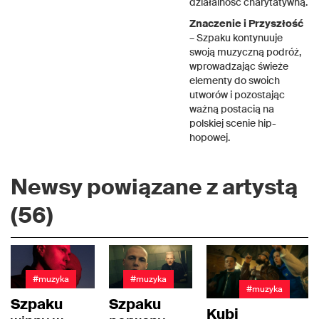
działalność charytatywną.
Znaczenie i Przyszłość
– Szpaku kontynuuje
swoją muzyczną podróż,
wprowadzając świeże
elementy do swoich
utworów i pozostając
ważną postacią na
polskiej scenie hip-
hopowej.
Newsy powiązane z artystą
(56)
#muzyka
#muzyka
#muzyka
Szpaku
Szpaku
Kubi