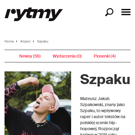
Home
Artyści
Szpaku
Newsy (56)
Wydarzenia (0)
Piosenki (4)
Szpaku
Mateusz Jakub
Szpakowski, znany jako
Szpaku, to wpływowy
raper i autor tekstów na
polskiej scenie hip-
hopowej. Rozpoczął
karierę w 2015 roku,