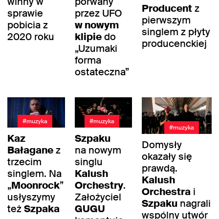
winny w
porwany
Producent
z
sprawie
przez UFO
pierwszym
pobicia z
w nowym
singlem z płyty
2020 roku
klipie
do
producenckiej
„Uzumaki
forma
ostateczna”
#muzyka
#muzyka
#muzyka
Kaz
Szpaku
Domysły
Bałagane
z
na nowym
okazały się
trzecim
singlu
prawdą.
singlem. Na
Kalush
Kalush
„
Moonrock
”
Orchestry
.
Orchestra
i
usłyszymy
Założyciel
Szpaku
nagrali
też
Szpaka
GUGU
wspólny utwór