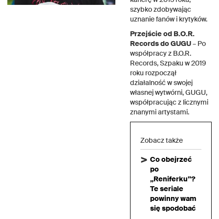
szybko zdobywając
uznanie fanów i krytyków.
Przejście od B.O.R.
Records do GUGU
– Po
współpracy z B.O.R.
Records, Szpaku w 2019
roku rozpoczął
działalność w swojej
własnej wytwórni, GUGU,
współpracując z licznymi
znanymi artystami.
Zobacz także
Co obejrzeć
po
„Reniferku”?
Te seriale
powinny wam
się spodobać