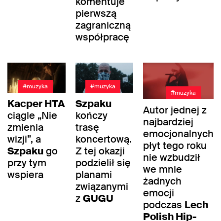
komentuje
pierwszą
zagraniczną
współpracę
#muzyka
#muzyka
#muzyka
Kacper HTA
Szpaku
Autor jednej z
ciągle „Nie
kończy
najbardziej
zmienia
trasę
emocjonalnych
wizji”, a
koncertową.
płyt tego roku
Szpaku
go
Z tej okazji
nie wzbudził
przy tym
podzielił się
we mnie
wspiera
planami
żadnych
związanymi
emocji
z
GUGU
podczas
Lech
Polish Hip-