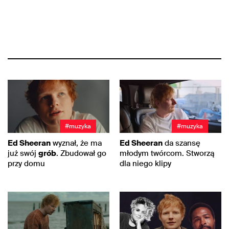
#muzyka
#muzyka
Ed Sheeran
wyznał, że ma
Ed Sheeran
da szansę
już swój
grób
. Zbudował go
młodym twórcom. Stworzą
przy domu
dla niego klipy