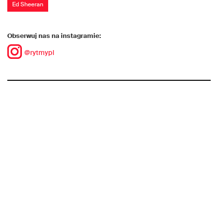
Ed Sheeran
Obserwuj nas na instagramie:
@rytmypl