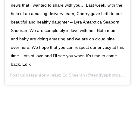
news that I wanted to share with you… Last week, with the
help of an amazing delivery team, Cherry gave birth to our
beautiful and healthy daughter – Lyra Antarctica Seaborn
Sheeran. We are completely in love with her. Both mum
and baby are doing amazing and we are on cloud nine
over here. We hope that you can respect our privacy at this
time. Lots of love and I’ll see you when it’s time to come
back, Ed x
Post udostępniony przez
Ed Sheeran
(@teddysphotos)
Wrz 1