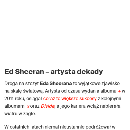
Ed Sheeran – artysta dekady
Droga na szczyt
Eda Sheerana
to wyjątkowe zjawisko
na skalę światową. Artysta od czasu wydania albumu
+
w
2011 roku, osiągał
coraz to większe sukcesy
z kolejnymi
albumami
x
oraz
Divide
,
a jego kariera wciąż nabierała
wiatru w żagle.
W ostatnich latach niemal nieustannie podróżował w