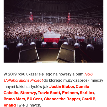
W 2019 roku ukazał się jego najnowszy album
No.6
Collaborations Project
do którego muzyk zaprosił między
innymi takich artystów jak
Justin Bieber
,
Camila
Cabello
,
Stormzy
,
Travis Scott
,
Eminem
,
Skrillex
,
Bruno Mars
,
50 Cent
,
Chance the Rapper
,
Cardi B
,
Khalid
i wielu innych.