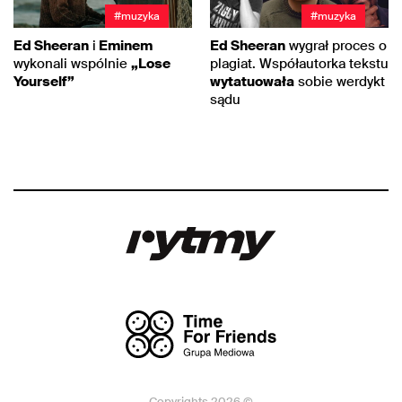
#muzyka
#muzyka
Ed Sheeran
i
Eminem
Ed Sheeran
wygrał proces o
wykonali wspólnie
„Lose
plagiat. Współautorka tekstu
Yourself”
wytatuowała
sobie werdykt
sądu
Copyrights 2026 ©