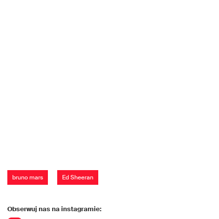
bruno mars
Ed Sheeran
Obserwuj nas na instagramie: