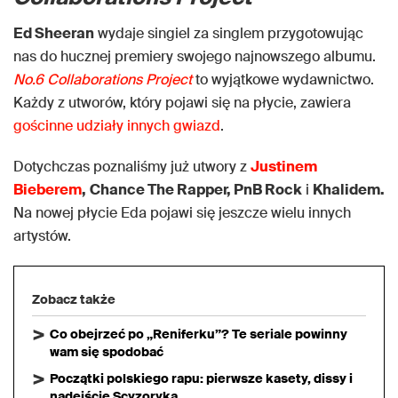
Ed Sheeran
wydaje singiel za singlem przygotowując
nas do hucznej premiery swojego najnowszego albumu.
No.6 Collaborations Project
to wyjątkowe wydawnictwo.
Każdy z utworów, który pojawi się na płycie, zawiera
gościnne udziały innych gwiazd
.
Dotychczas poznaliśmy już utwory z
Justinem
Bieberem
,
Chance The Rapper, PnB Rock
i
Khalidem.
Na nowej płycie Eda pojawi się jeszcze wielu innych
artystów.
Zobacz także
Co obejrzeć po „Reniferku”? Te seriale powinny
wam się spodobać
Początki polskiego rapu: pierwsze kasety, dissy i
nadejście Scyzoryka