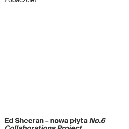
Zobaczcie!
Ed Sheeran – n
owa płyta
No.6
Collaborations Project