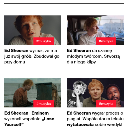
#muzyka
#muzyka
Ed Sheeran
wyznał, że ma
Ed Sheeran
da szansę
już swój
grób
. Zbudował go
młodym twórcom. Stworzą
przy domu
dla niego klipy
#muzyka
#muzyka
Ed Sheeran
i
Eminem
Ed Sheeran
wygrał proces o
wykonali wspólnie
„Lose
plagiat. Współautorka tekstu
Yourself”
wytatuowała
sobie werdykt