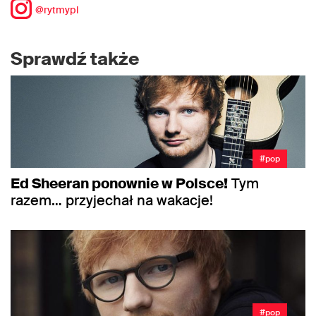
@rytmypl
Sprawdź także
#pop
Ed Sheeran ponownie w Polsce!
Tym
razem… przyjechał na wakacje!
#pop