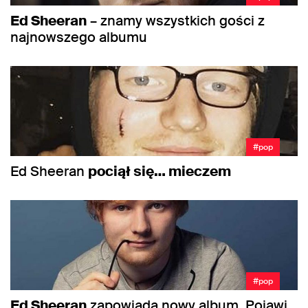
Ed Sheeran
– znamy wszystkich gości z
najnowszego albumu
#pop
Ed Sheeran
pociął się… mieczem
#pop
Ed Sheeran
zapowiada nowy album. Pojawi