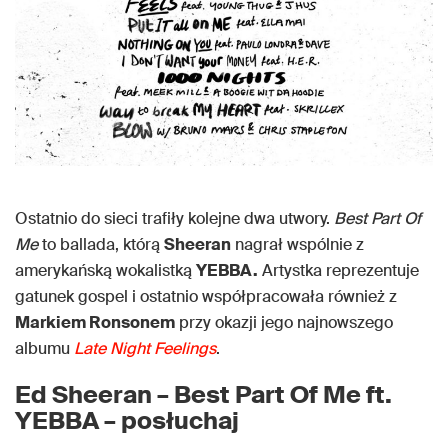
Ostatnio do sieci trafiły kolejne dwa utwory.
Best Part Of
Me
to ballada, którą
Sheeran
nagrał wspólnie z
amerykańską wokalistką
YEBBA.
Artystka reprezentuje
gatunek gospel i ostatnio współpracowała również z
Markiem Ronsonem
przy okazji jego najnowszego
albumu
Late Night Feelings
.
Ed Sheeran – Best Part Of Me ft.
YEBBA – posłuchaj