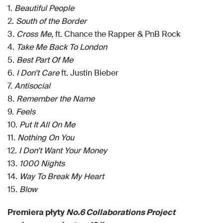
1.
Beautiful People
2.
South of the Border
3.
Cross Me
, ft. Chance the Rapper & PnB Rock
4.
Take Me Back To London
5.
Best Part Of Me
6.
I Don’t Care
ft. Justin Bieber
7.
Antisocial
8.
Remember the Name
9.
Feels
10.
Put It All On Me
11.
Nothing On You
12.
I Don’t Want Your Money
13.
1000 Nights
14.
Way To Break My Heart
15.
Blow
Premiera płyty
No.6 Collaborations Project