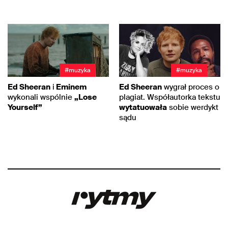
#muzyka
#muzyka
Ed Sheeran
i
Eminem
Ed Sheeran
wygrał proces o
wykonali wspólnie
„Lose
plagiat. Współautorka tekstu
Yourself”
wytatuowała
sobie werdykt
sądu