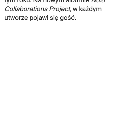
tym roku. Na nowym albumie
No.6
Collaborations Project,
w każdym
utworze pojawi się gość.