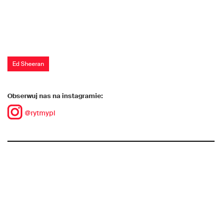
Ed Sheeran
Obserwuj nas na instagramie:
@rytmypl