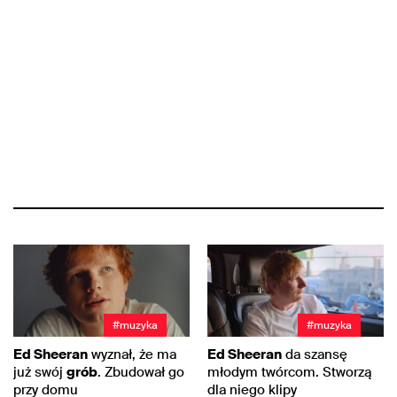
#muzyka
#muzyka
Ed Sheeran
wyznał, że ma
Ed Sheeran
da szansę
już swój
grób
. Zbudował go
młodym twórcom. Stworzą
przy domu
dla niego klipy