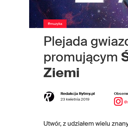
#muzyka
Plejada gwiaz
promującym
Ziemi
Redakcja Rytmy.pl
Obserwu
23 kwietnia 2019
@
Utwór, z udziałem wielu znan