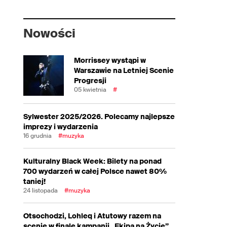
Nowości
Morrissey wystąpi w
Warszawie na Letniej Scenie
Progresji
05 kwietnia
#
Sylwester 2025/2026. Polecamy najlepsze
imprezy i wydarzenia
16 grudnia
#muzyka
Kulturalny Black Week: Bilety na ponad
700 wydarzeń w całej Polsce nawet 80%
taniej!
24 listopada
#muzyka
Otsochodzi, Lohleq i Atutowy razem na
scenie w finale kampanii „Ekipa na Życie”