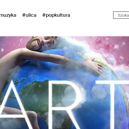
muzyka
#ulica
#popkultura