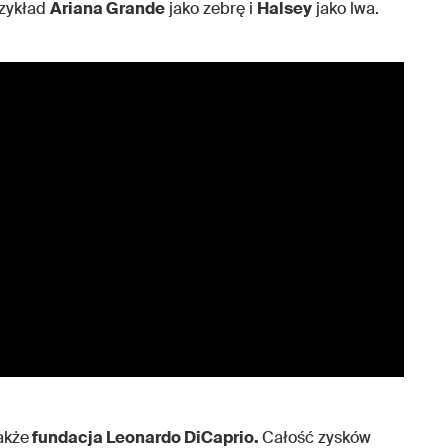
rzykład
Ariana Grande
jako zebrę i
Halsey
jako lwa.
akże
fundacja Leonardo DiCaprio.
Całość zysków