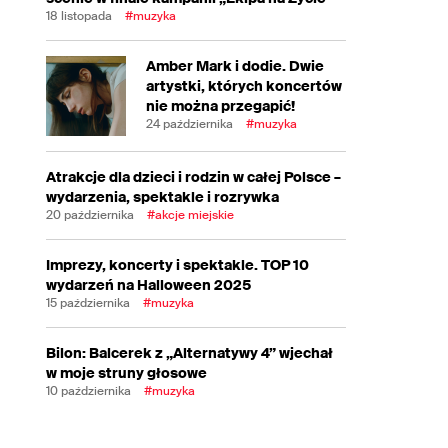
18 listopada
#muzyka
Amber Mark i dodie. Dwie
artystki, których koncertów
nie można przegapić!
24 października
#muzyka
Atrakcje dla dzieci i rodzin w całej Polsce –
wydarzenia, spektakle i rozrywka
20 października
#akcje miejskie
Imprezy, koncerty i spektakle. TOP 10
wydarzeń na Halloween 2025
15 października
#muzyka
Bilon: Balcerek z „Alternatywy 4” wjechał
w moje struny głosowe
10 października
#muzyka