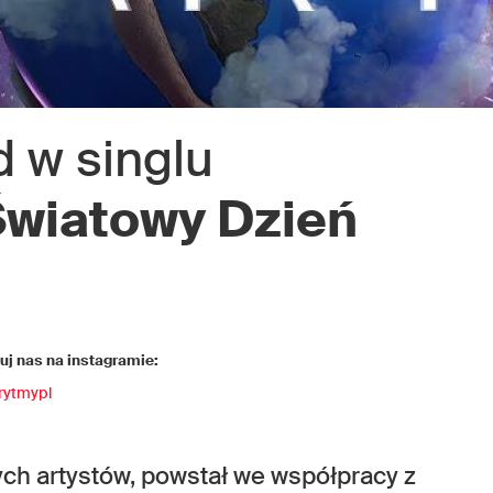
d w singlu
Światowy Dzień
j nas na instagramie:
rytmypl
ych artystów, powstał we współpracy z