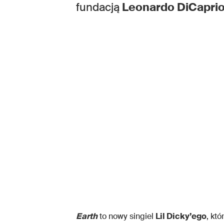
fundacją
Leonardo DiCaprio
Earth
to nowy singiel
Lil Dicky’ego
, kt