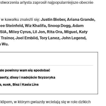
 stworzenia artysta zaprosił najpopularniejsze obecnie
w kawałku znaleźli się:
Justin Bieber, Ariana Grande,
lee Steinfeld, Wiz Khalifa, Snoop Dogg, Adam
IA, Miley Cyrus, Lil Jon, Rita Ora, Miguel, Katy
 Trainor, Joel Embiid, Tory Lanez, John Legend,
s Wu.
iale powinny wam się spodobać
sety, dissy i nadejście Scyzoryka
 susk, Bisz i Kasia Lins
ipem, w którym gwiazdy wcielają się w role dzikich