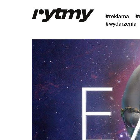
#reklama
#
#wydarzenia