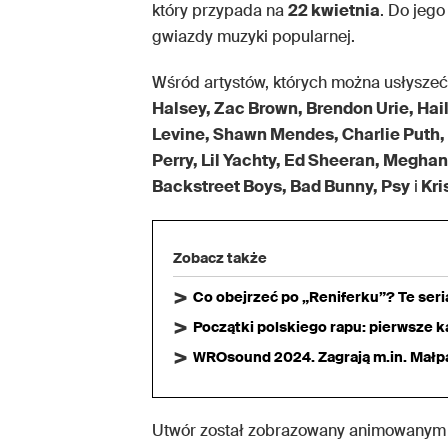
który przypada na
22 kwietnia
. Do jego
gwiazdy muzyki popularnej.
Wśród artystów, których można usłyszeć 
Halsey, Zac Brown, Brendon Urie, Hai
Levine, Shawn Mendes, Charlie Puth, S
Perry, Lil Yachty, Ed Sheeran, Meghan
Backstreet Boys, Bad Bunny, Psy
i
Kri
Zobacz także
Co obejrzeć po „Reniferku”? Te ser
Początki polskiego rapu: pierwsze ka
WROsound 2024. Zagrają m.in. Małpa,
Utwór został zobrazowany animowanym kl