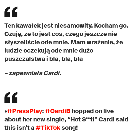
Ten kawałek jest niesamowity. Kocham go.
Czuję, że to jest coś, czego jeszcze nie
słyszeliście ode mnie. Mam wrażenie, że
ludzie oczekują ode mnie dużo
puszczalstwa i bla, bla, bla
– zapewniała Cardi.
•
#PressPlay
:
#CardiB
hopped on live
about her new single, “Hot S**t!” Cardi said
this isn’t a
#TikTok
song!