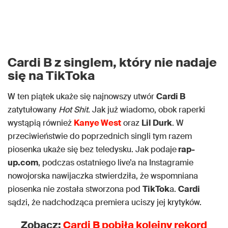
Cardi B z singlem, który nie nadaje
się na TikToka
W ten piątek ukaże się najnowszy utwór
Cardi B
zatytułowany
Hot Shit
. Jak już wiadomo, obok raperki
wystąpią również
Kanye West
oraz
Lil Durk
. W
przeciwieństwie do poprzednich singli tym razem
piosenka ukaże się bez teledysku. Jak podaje
rap-
up.com
, podczas ostatniego live’a na Instagramie
nowojorska nawijaczka stwierdziła, że wspomniana
piosenka nie została stworzona pod
TikTok
a.
Cardi
sądzi, że nadchodząca premiera uciszy jej krytyków.
Zobacz:
Cardi B pobiła kolejny rekord