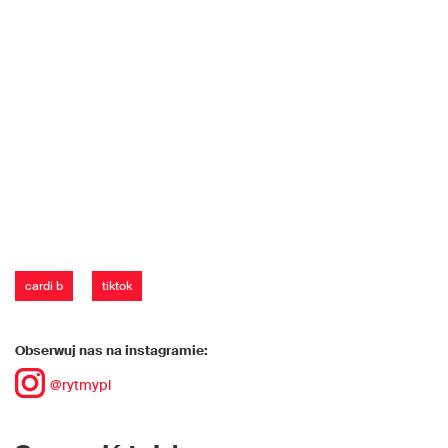
cardi b
tiktok
Obserwuj nas na instagramie:
@rytmypl