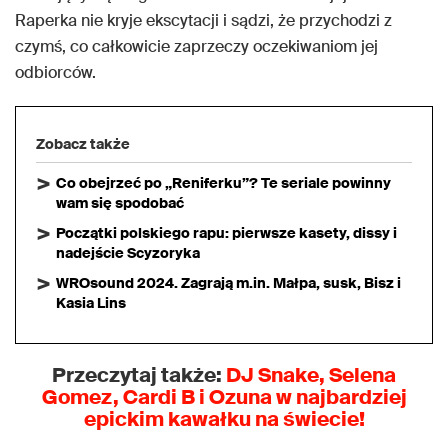
Raperka nie kryje ekscytacji i sądzi, że przychodzi z
czymś, co całkowicie zaprzeczy oczekiwaniom jej
odbiorców.
Zobacz także
Co obejrzeć po „Reniferku”? Te seriale powinny
wam się spodobać
Początki polskiego rapu: pierwsze kasety, dissy i
nadejście Scyzoryka
WROsound 2024. Zagrają m.in. Małpa, susk, Bisz i
Kasia Lins
Przeczytaj także:
DJ Snake, Selena
Gomez, Cardi B i Ozuna w najbardziej
epickim kawałku na świecie!