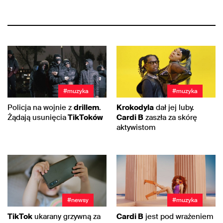
#muzyka
#muzyka
Policja na wojnie z
drillem
.
Krokodyla
dał jej luby.
Żądają usunięcia
TikToków
Cardi B
zaszła za skórę
aktywistom
#newsy
#muzyka
TikTok
ukarany grzywną za
Cardi B
jest pod wrażeniem