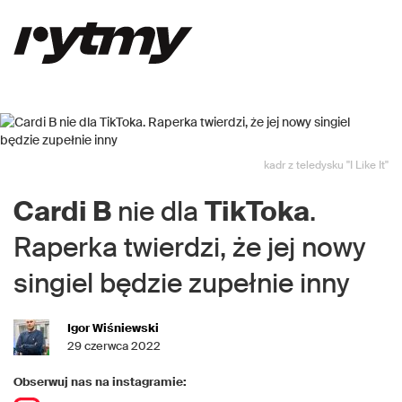
kadr z teledysku "I Like It"
Cardi B
nie dla
TikToka
.
Raperka twierdzi, że jej nowy
singiel będzie zupełnie inny
Igor Wiśniewski
29 czerwca 2022
Obserwuj nas na instagramie: