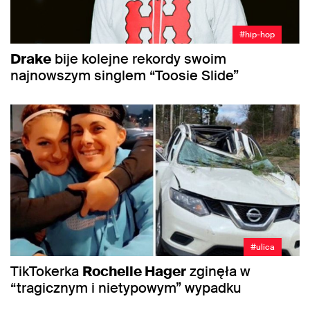
#hip-hop
Drake
bije kolejne rekordy swoim
najnowszym singlem “Toosie Slide”
#ulica
TikTokerka
Rochelle Hager
zginęła w
“tragicznym i nietypowym” wypadku