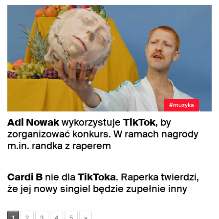
#muzyka
Adi Nowak
wykorzystuje
TikTok
, by
zorganizować konkurs. W ramach nagrody
m.in. randka z raperem
#muzyka
Cardi B
nie dla
TikToka
. Raperka twierdzi,
że jej nowy singiel będzie zupełnie inny
1
2
3
4
5
»