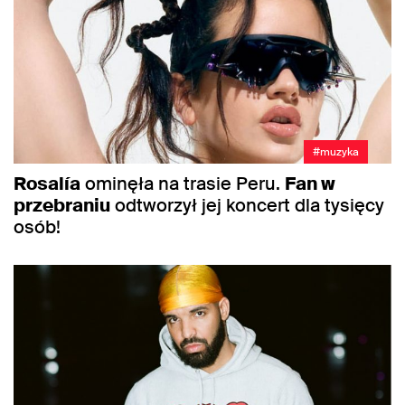
#muzyka
Rosalía
ominęła na trasie Peru.
Fan w
przebraniu
odtworzył jej koncert dla tysięcy
osób!