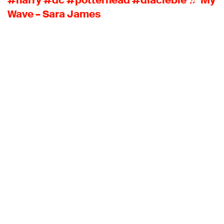
#harry
#dc
#potterhead
#dlaciebie
♬ My
Wave – Sara James