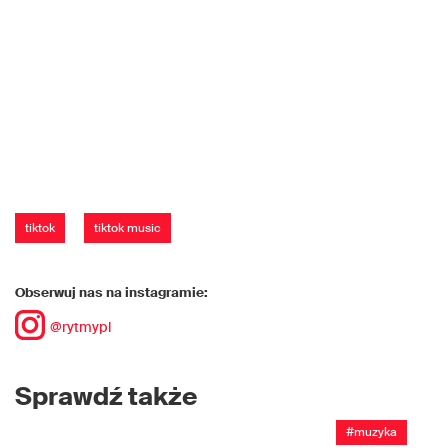
tiktok
tiktok music
Obserwuj nas na instagramie:
@rytmypl
Sprawdź także
#muzyka