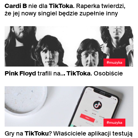
Cardi B
nie dla
TikToka
. Raperka twierdzi,
że jej nowy singiel będzie zupełnie inny
#muzyka
Pink Floyd
trafili na..
. TikToka
. Osobiście
#muzyka
Gry na
TikToku
? Właściciele aplikacji testują