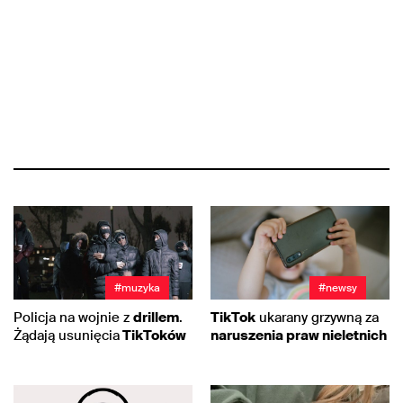
#muzyka
#newsy
Policja na wojnie z
drillem
.
TikTok
ukarany grzywną za
Żądają usunięcia
TikToków
naruszenia praw nieletnich