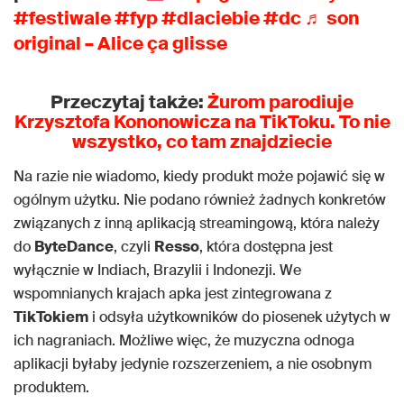
#festiwale
#fyp
#dlaciebie
#dc
♬ son
original – Alice ça glisse
Przeczytaj także:
Żurom parodiuje
Krzysztofa Kononowicza na TikToku. To nie
wszystko, co tam znajdziecie
Na razie nie wiadomo, kiedy produkt może pojawić się w
ogólnym użytku. Nie podano również żadnych konkretów
związanych z inną aplikacją streamingową, która należy
do
ByteDance
, czyli
Resso
, która dostępna jest
wyłącznie w Indiach, Brazylii i Indonezji. We
wspomnianych krajach apka jest zintegrowana z
TikTokiem
i odsyła użytkowników do piosenek użytych w
ich nagraniach. Możliwe więc, że muzyczna odnoga
aplikacji byłaby jedynie rozszerzeniem, a nie osobnym
produktem.