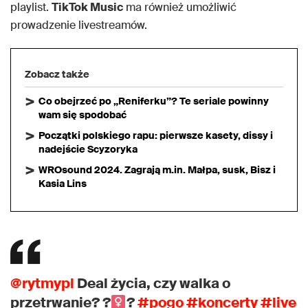
playlist.
TikTok Music
ma również umożliwić
prowadzenie livestreamów.
Zobacz także
Co obejrzeć po „Reniferku”? Te seriale powinny
wam się spodobać
Początki polskiego rapu: pierwsze kasety, dissy i
nadejście Scyzoryka
WROsound 2024. Zagrają m.in. Małpa, susk, Bisz i
Kasia Lins
@rytmypl
Deal życia, czy walka o
przetrwanie? ?
?
#pogo
#koncerty
#live