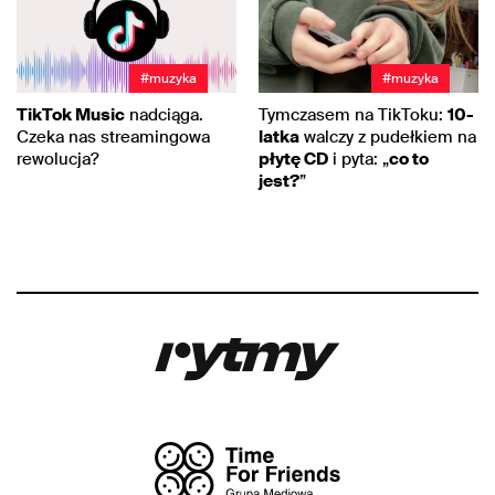
#muzyka
#muzyka
TikTok Music
nadciąga.
Tymczasem na TikToku:
10-
Czeka nas streamingowa
latka
walczy z pudełkiem na
rewolucja?
płytę CD
i pyta: „
co to
jest?
”