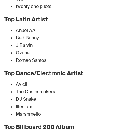
twenty one pilots
Top Latin Artist
Anuel AA
Bad Bunny
J Balvin
Ozuna
Romeo Santos
Top Dance/Electronic Artist
Avicii
The Chainsmokers
DJ Snake
Illenium
Marshmello
Top Billboard 200 Album