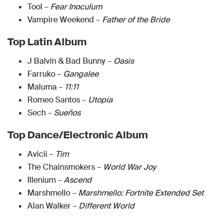
Tool –
Fear Inoculum
Vampire Weekend –
Father of the Bride
Top Latin Album
J Balvin & Bad Bunny –
Oasis
Farruko –
Gangalee
Maluma –
11:11
Romeo Santos –
Utopía
Sech –
Sueños
Top Dance/Electronic Album
Avicii –
Tim
The Chainsmokers –
World War Joy
Illenium –
Ascend
Marshmello –
Marshmello: Fortnite Extended Set
Alan Walker –
Different World