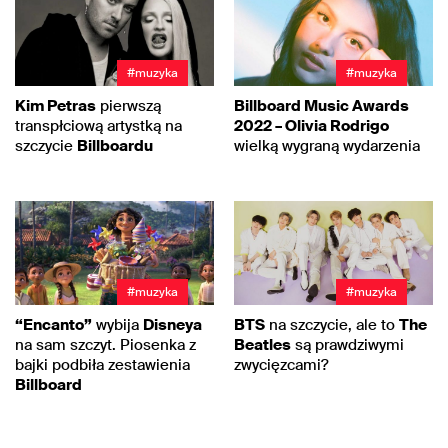
#muzyka
#muzyka
Kim Petras
pierwszą
Billboard Music Awards
transpłciową artystką na
2022 – Olivia Rodrigo
szczycie
Billboardu
wielką wygraną wydarzenia
#muzyka
#muzyka
“Encanto”
wybija
Disneya
BTS
na szczycie, ale to
The
na sam szczyt. Piosenka z
Beatles
są prawdziwymi
bajki podbiła zestawienia
zwycięzcami?
Billboard