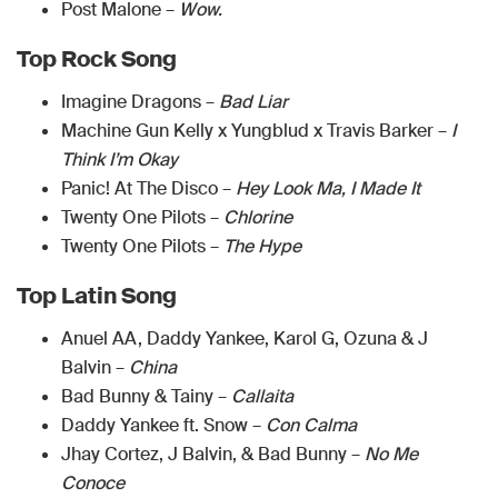
Post Malone –
Wow.
Top Rock Song
Imagine Dragons –
Bad Liar
Machine Gun Kelly x Yungblud x Travis Barker –
I
Think I’m Okay
Panic! At The Disco –
Hey Look Ma, I Made It
Twenty One Pilots –
Chlorine
Twenty One Pilots –
The Hype
Top Latin Song
Anuel AA, Daddy Yankee, Karol G, Ozuna & J
Balvin –
China
Bad Bunny & Tainy –
Callaita
Daddy Yankee ft. Snow –
Con Calma
Jhay Cortez, J Balvin, & Bad Bunny –
No Me
Conoce