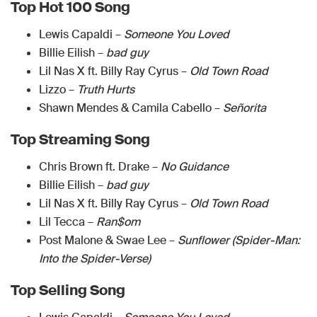
Top Hot 100 Song
Lewis Capaldi –
Someone You Loved
Billie Eilish –
bad guy
Lil Nas X ft. Billy Ray Cyrus –
Old Town Road
Lizzo –
Truth Hurts
Shawn Mendes & Camila Cabello –
Señorita
Top Streaming Song
Chris Brown ft. Drake –
No Guidance
Billie Eilish –
bad guy
Lil Nas X ft. Billy Ray Cyrus –
Old Town Road
Lil Tecca –
Ran$om
Post Malone & Swae Lee –
Sunflower (Spider-Man:
Into the Spider-Verse)
Top Selling Song