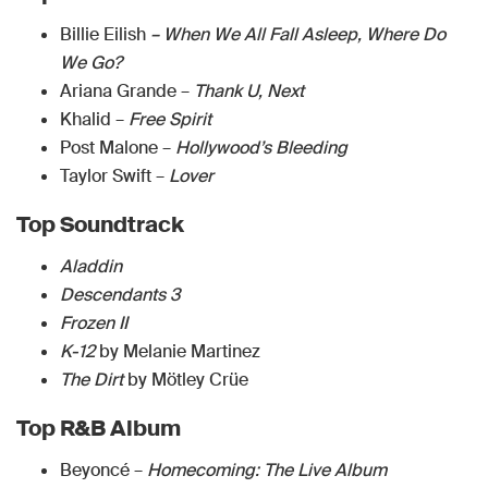
Billie Eilish
– When We All Fall Asleep, Where Do
We Go?
Ariana Grande –
Thank U, Next
Khalid –
Free Spirit
Post Malone –
Hollywood’s Bleeding
Taylor Swift –
Lover
Top Soundtrack
Aladdin
Descendants 3
Frozen II
K-12
by Melanie Martinez
The Dirt
by Mötley Crüe
Top R&B Album
Beyoncé –
Homecoming: The Live Album