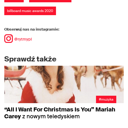
billboard music awards 2020
Obserwuj nas na instagramie:
@rytmypl
Sprawdź także
#muzyka
“All I Want For Christmas Is You”
Mariah
Carey
z nowym teledyskiem