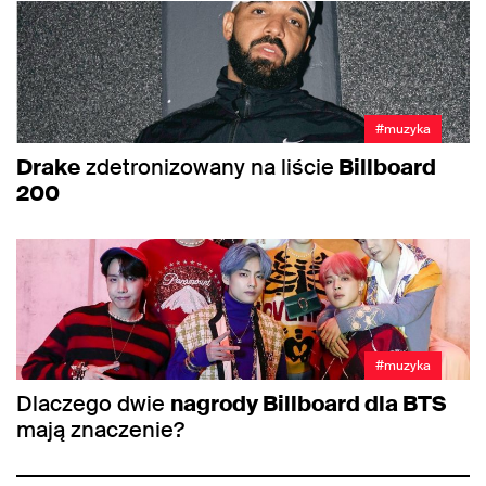
#muzyka
Drake
zdetronizowany na liście
Billboard
200
#muzyka
Dlaczego dwie
nagrody Billboard dla BTS
mają znaczenie?