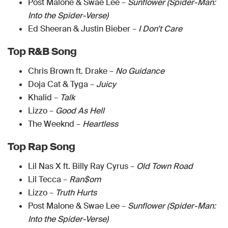
Post Malone & Swae Lee –
Sunflower (Spider-Man:
Into the Spider-Verse)
Ed Sheeran & Justin Bieber –
I Don’t Care
Top R&B Song
Chris Brown ft. Drake –
No Guidance
Doja Cat & Tyga –
Juicy
Khalid –
Talk
Lizzo –
Good As Hell
The Weeknd –
Heartless
Top Rap Song
Lil Nas X ft. Billy Ray Cyrus –
Old Town Road
Lil Tecca –
Ran$om
Lizzo –
Truth Hurts
Post Malone & Swae Lee –
Sunflower (Spider-Man:
Into the Spider-Verse)