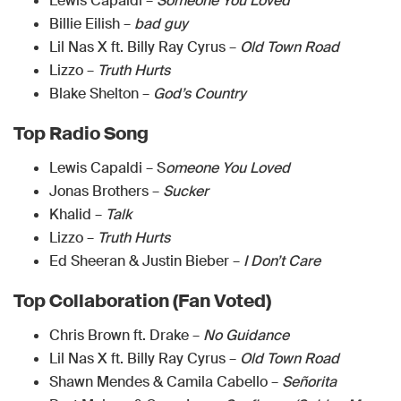
Lewis Capaldi –
Someone You Loved
Billie Eilish –
bad guy
Lil Nas X ft. Billy Ray Cyrus –
Old Town Road
Lizzo –
Truth Hurts
Blake Shelton –
God’s Country
Top Radio Song
Lewis Capaldi – S
omeone You Loved
Jonas Brothers –
Sucker
Khalid –
Talk
Lizzo –
Truth Hurts
Ed Sheeran & Justin Bieber –
I Don’t Care
Top Collaboration (Fan Voted)
Chris Brown ft. Drake –
No Guidance
Lil Nas X ft. Billy Ray Cyrus –
Old Town Road
Shawn Mendes & Camila Cabello –
Señorita