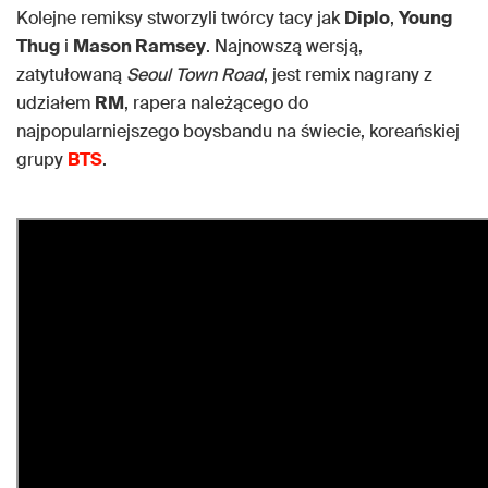
Kolejne remiksy stworzyli twórcy tacy jak
Diplo
,
Young
Thug
i
Mason Ramsey
. Najnowszą wersją,
zatytułowaną
Seoul Town Road
, jest remix nagrany z
udziałem
RM
, rapera należącego do
najpopularniejszego boysbandu na świecie, koreańskiej
grupy
BTS
.