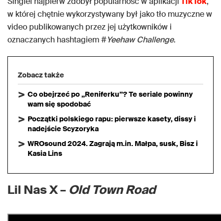
Singiel najpierw zdobył popularność w aplikacji
TikTok
,
w której chętnie wykorzystywany był jako tło muzyczne w
video publikowanych przez jej użytkowników i
oznaczanych hashtagiem #
Yeehaw Challenge
.
Zobacz także
Co obejrzeć po „Reniferku”? Te seriale powinny
wam się spodobać
Początki polskiego rapu: pierwsze kasety, dissy i
nadejście Scyzoryka
WROsound 2024. Zagrają m.in. Małpa, susk, Bisz i
Kasia Lins
Lil Nas X –
Old Town Road