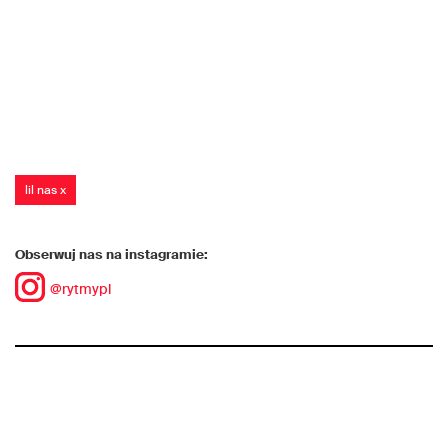
lil nas x
Obserwuj nas na instagramie:
@rytmypl