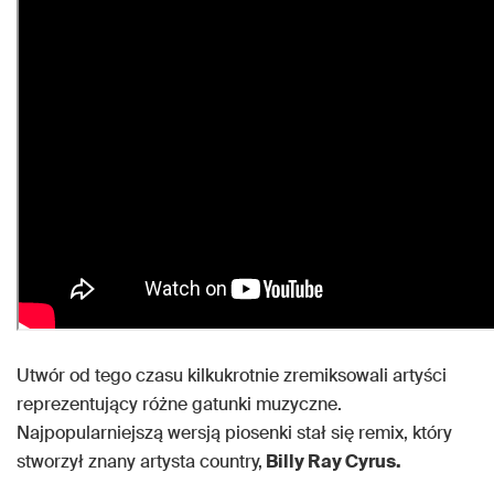
Utwór od tego czasu kilkukrotnie zremiksowali artyści
reprezentujący różne gatunki muzyczne.
Najpopularniejszą wersją piosenki stał się remix, który
stworzył znany artysta country,
Billy Ray Cyrus.