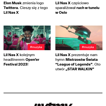
Elon Musk
zmienia logo
Lil Nas X
częściowo
Twittera
. Cieszy się z tego
sparaliżował
ruch w tunelu
Lil Nas X
w Oslo
#muzyka
#muzyka
Lil Nas X
kolejnym
Lil Nas X
prezentuje nam
headlinerem
Open’er
hymn
Mistrzostw Świata
Festival 2023
!
“League of Legends”
. Oto
utwór
„STAR WALKIN”