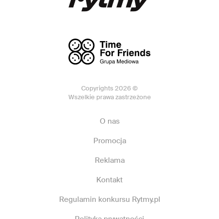
Copyrights 2026 ©
Wszelkie prawa zastrzeżone
O nas
Promocja
Reklama
Kontakt
Regulamin konkursu Rytmy.pl