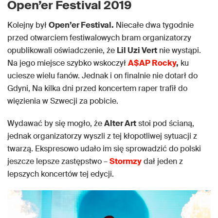
Open’er Festival 2019
Kolejny był
Open’er Festival.
Niecałe dwa tygodnie
przed otwarciem festiwalowych bram organizatorzy
opublikowali oświadczenie, że
Lil Uzi Vert
nie wystąpi.
Na jego miejsce szybko wskoczył
A$AP Rocky
,
ku
uciesze wielu fanów. Jednak i on finalnie nie dotarł do
Gdyni, Na kilka dni przed koncertem raper trafił do
więzienia w Szwecji za pobicie.
Wydawać by się mogło, że
Alter Art
stoi pod ścianą,
jednak organizatorzy wyszli z tej kłopotliwej sytuacji z
twarzą. Ekspresowo udało im się sprowadzić do polski
jeszcze lepsze zastępstwo –
Stormzy
dał jeden z
lepszych koncertów tej edycji.