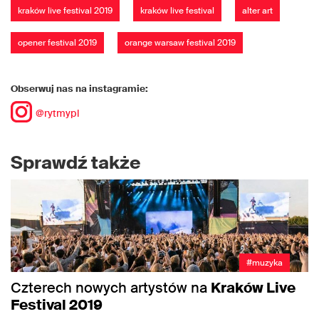
kraków live festival 2019
kraków live festival
alter art
opener festival 2019
orange warsaw festival 2019
Obserwuj nas na instagramie:
@rytmypl
Sprawdź także
#muzyka
Czterech nowych artystów na
Kraków Live
Festival 2019