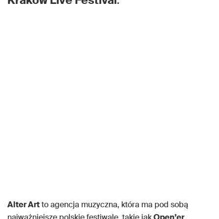
Kraków Live Festival
.
Alter Art
to agencja muzyczna, która ma pod sobą
najważniejsze polskie festiwale, takie jak
Open’er