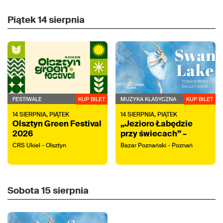
Piątek
14 sierpnia
FESTIWALE
KUP BILET
MUZYKA KLASYCZNA
KUP BILET
14
SIERPNIA,
PIĄTEK
14
SIERPNIA,
PIĄTEK
Olsztyn Green Festival
„Jezioro Łabędzie
2026
przy świecach” –
koncert z tańcem na
CRS Ukiel - Olsztyn
Bazar Poznański - Poznań
żywo
Sobota
15 sierpnia