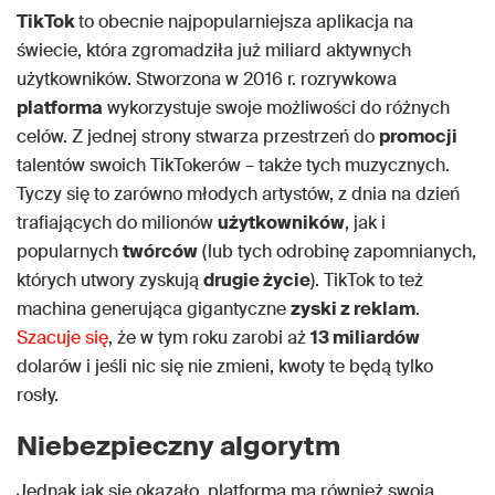
TikTok
to obecnie najpopularniejsza aplikacja na
świecie, która zgromadziła już miliard aktywnych
użytkowników. Stworzona w 2016 r. rozrywkowa
platforma
wykorzystuje swoje możliwości do różnych
celów. Z jednej strony stwarza przestrzeń do
promocji
talentów swoich TikTokerów – także tych muzycznych.
Tyczy się to zarówno młodych artystów, z dnia na dzień
trafiających do milionów
użytkowników
, jak i
popularnych
twórców
(lub tych odrobinę zapomnianych,
których utwory zyskują
drugie życie
). TikTok to też
machina generująca gigantyczne
zyski z reklam
.
Szacuje się
, że w tym roku zarobi aż
13 miliardów
dolarów i jeśli nic się nie zmieni, kwoty te będą tylko
rosły.
Niebezpieczny algorytm
Jednak jak się okazało, platforma ma również swoją