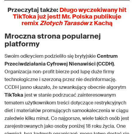
Przeczytaj także:
Długo wyczekiwany hit
TikToka już jest! Mr. Polska publikuje
remix
Złotych Tarasów
z Kachą
Mroczna strona popularnej
platformy
Swoim odkryciem podzieliło się brytyjskie
Centrum
Przeciwdziałania Cyfrowej Nienawiści (CCDH)
.
Organizacja non-profit bierze pod lupę duże firmy
technologiczne i szerzoną przez nie dezinformację.
CCDH jasno ukazało, że szwankujący obecnie algorytm
TikToka
jest w stanie podrzucać zainteresowanym
tematem użytkownikom treści dotyczące restrykcyjnych
diet i materiałów promujących samookaleczenia w ciągu
zaledwie kilku minut. Co najgorsze, wiele takich osób jest
zarejestrowanych jako osoby poniżej 18 roku życia. One
również, bez żadnych ograniczeń, mogą łatwo dostać się