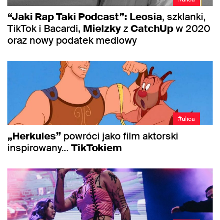
“Jaki Rap Taki Podcast”:
Leosia
, szklanki,
TikTok i Bacardi,
Mielzky
z
CatchUp
w 2020
oraz nowy podatek mediowy
#ulica
„Herkules”
powróci jako film aktorski
inspirowany…
TikTokiem