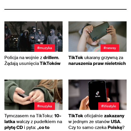
#muzyka
#newsy
Policja na wojnie z
drillem
.
TikTok
ukarany grzywną za
Żądają usunięcia
TikToków
naruszenia praw nieletnich
#muzyka
#lifestyle
Tymczasem na TikToku:
10-
TikTok
oficjalnie
zakazany
latka
walczy z pudełkiem na
w jednym ze stanów
USA
.
płytę CD
i pyta: „
co to
Czy to samo czeka
Polskę
?