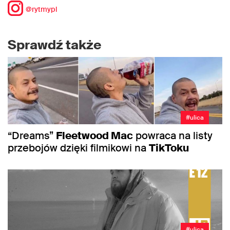
@rytmypl
Sprawdź także
#ulica
“Dreams”
Fleetwood Mac
powraca na listy
przebojów dzięki filmikowi na
TikToku
#ulica