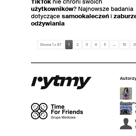
TikTok
nie chroni swoich
użytkowników
? Najnowsze badania
dotyczące
samookaleczeń
i
zaburz
odżywiania
Strona 1 z 87
1
2
3
4
5
...
10
2
Autorzy
@sentyme