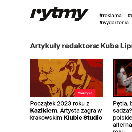
#reklama
#
#wydarzenia
Artykuły redaktora: Kuba Lip
#muzyka
Początek 2023 roku z
Pętla, 
Kazikiem
. Artysta zagra w
sadza?
krakowskim
Klubie Studio
polski
altern
roku