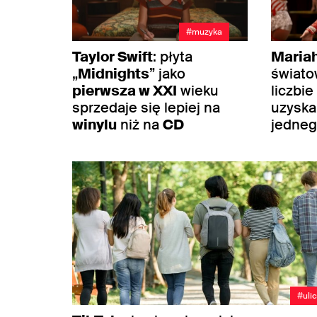
#muzyka
Taylor Swift
: płyta
Maria
„
Midnights
” jako
świato
pierwsza w XXI
wieku
liczbie
sprzedaje się lepiej na
uzyska
winylu
niż na
CD
jedneg
#uli