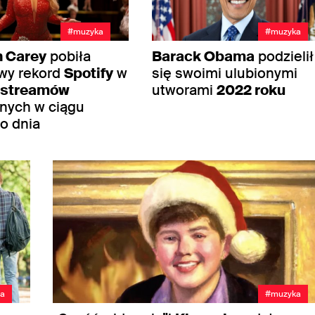
#muzyka
#muzyka
h Carey
pobiła
Barack Obama
podzielił
wy rekord
Spotify
w
się swoimi ulubionymi
streamów
utworami
2022 roku
nych w ciągu
o dnia
ca
#muzyka