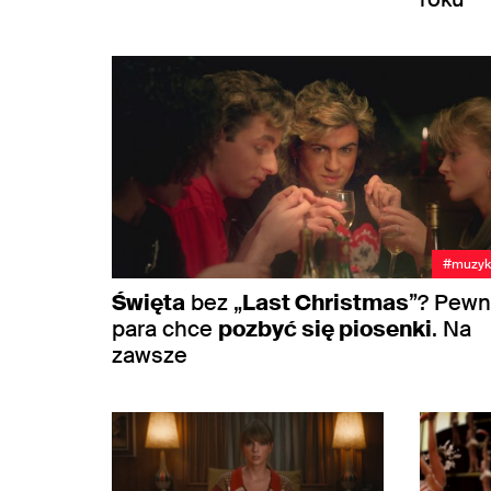
#muzyk
Święta
bez „
Last Christmas
”? Pew
para chce
pozbyć się piosenki
. Na
zawsze