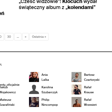
„Cześć widzowie”!
Klocuch
wydał
świąteczny album z „
kolendami
”
eń
0
30
...
»
Ostatnia »
:
Ania
Bartosz
Lalka
Czartoryski
nty_oficjalnie
Jakub
Karolina
Rafał
Wojakowicz
Szubarczyk
Krause
Mateusz
Philip
Rafał
Szarafiński
Nincompop
Wrzesień