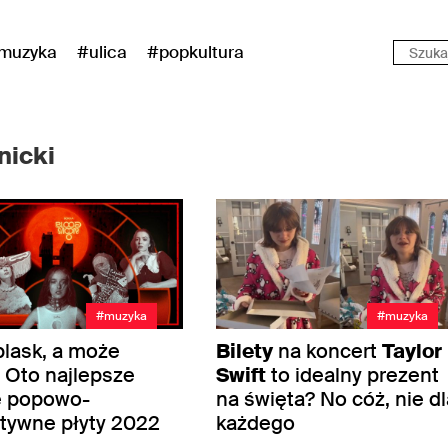
muzyka
#ulica
#popkultura
nicki
#muzyka
#muzyka
blask, a może
Bilety
na koncert
Taylor
 Oto najlepsze
Swift
to idealny prezent
e popowo-
na święta? No cóż, nie dl
atywne płyty 2022
każdego