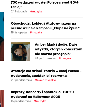
700 wydarzeń w całej Polsce nawet 80%
taniej!
24 listopada
#muzyka
Otsochodzi, Lohleq i Atutowy razem na
scenie w finale kampanii „Ekipa na Życie”
18 listopada
#muzyka
Amber Mark i dodie. Dwie
artystki, których koncertów
nie można przegapić!
24 października
#muzyka
Atrakcje dla dzieci i rodzin w całej Polsce –
wydarzenia, spektakle i rozrywka
20 października
#akcje miejskie
Imprezy, koncerty i spektakle. TOP 10
wydarzeń na Halloween 2025
15 października
#muzyka