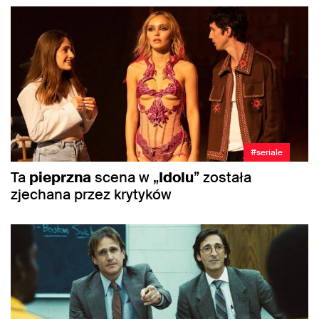
#seriale
Ta
pieprzna
scena w „
Idolu
” została
zjechana przez krytyków