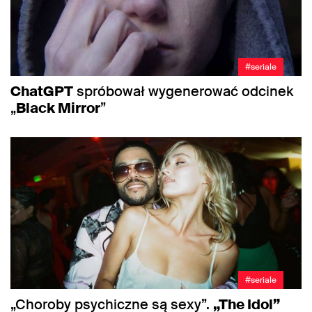
#seriale
ChatGPT
spróbował wygenerować odcinek
„
Black Mirror
”
#seriale
„Choroby psychiczne są sexy”.
„The Idol”