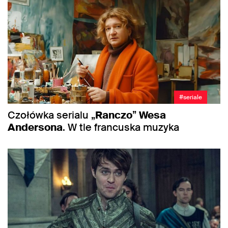
#seriale
Czołówka serialu „
Ranczo
”
Wesa
Andersona
. W tle francuska muzyka