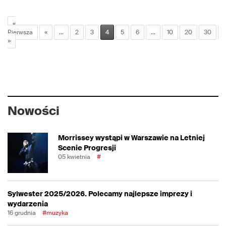
«
Pierwsza
«
...
2
3
4
5
6
...
10
20
30
..
»
Nowości
Morrissey wystąpi w Warszawie na Letniej
Scenie Progresji
05 kwietnia
#
Sylwester 2025/2026. Polecamy najlepsze imprezy i
wydarzenia
16 grudnia
#muzyka