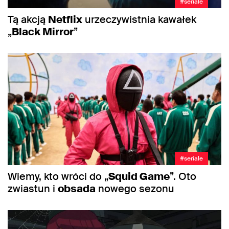
#seriale
Tą akcją
Netflix
urzeczywistnia kawałek
„
Black Mirror
”
#seriale
Wiemy, kto wróci do „
Squid Game
”. Oto
zwiastun i
obsada
nowego sezonu