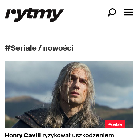
#Seriale / nowości
#seriale
Henry Cavill
ryzykował uszkodzeniem