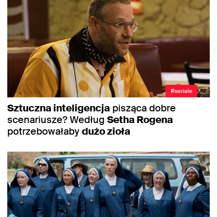
#seriale
Sztuczna inteligencja
pisząca dobre
scenariusze? Według
Setha Rogena
potrzebowałaby
dużo zioła