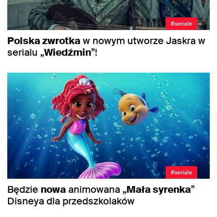
#seriale
Polska zwrotka
w nowym utworze Jaskra w
serialu „
Wiedźmin
”!
#seriale
Będzie
nowa
animowana „
Mała syrenka
”
Disneya dla przedszkolaków