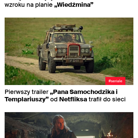
wzroku na planie
„Wiedźmina”
#seriale
Pierwszy trailer
„Pana Samochodzika i
Templariuszy”
od
Netfliksa
trafił do sieci