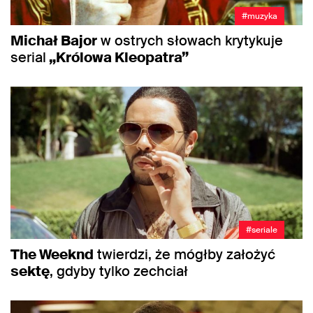
#muzyka
Michał Bajor
w ostrych słowach krytykuje
serial
„Królowa Kleopatra”
#seriale
The Weeknd
twierdzi, że mógłby założyć
sektę
, gdyby tylko zechciał