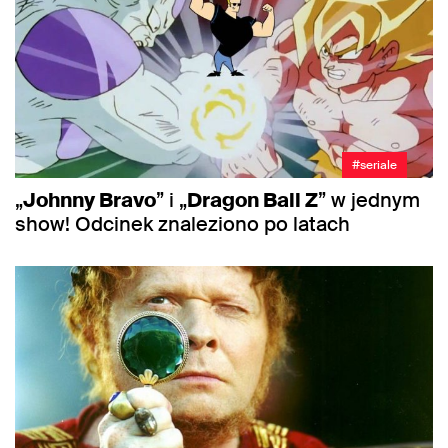
#seriale
„
Johnny Bravo
” i „
Dragon Ball Z
” w jednym
show! Odcinek znaleziono po latach