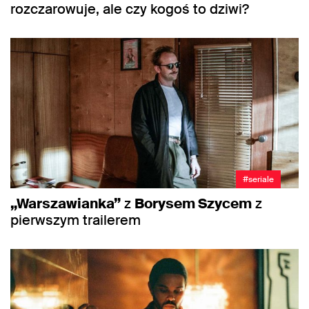
rozczarowuje, ale czy kogoś to dziwi?
#seriale
„Warszawianka”
z
Borysem Szycem
z
pierwszym trailerem