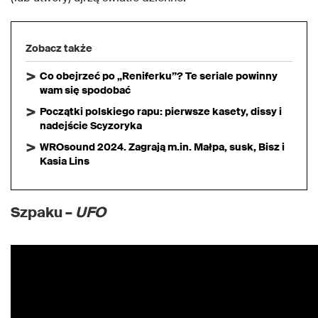
Zobacz także
Co obejrzeć po „Reniferku”? Te seriale powinny
wam się spodobać
Początki polskiego rapu: pierwsze kasety, dissy i
nadejście Scyzoryka
WROsound 2024. Zagrają m.in. Małpa, susk, Bisz i
Kasia Lins
Szpaku –
UFO