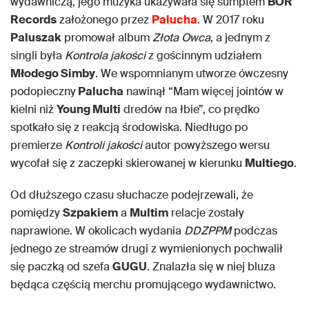
wydawniczą, jego muzyka ukazywała się sumptem
BOR
Records
założonego przez
Palucha
. W 2017 roku
Paluszak
promował album
Złota Owca
, a jednym z
singli była
Kontrola jakości
z gościnnym udziałem
Młodego Simby
. We wspomnianym utworze ówczesny
podopieczny
Palucha
nawinął “Mam więcej jointów w
kielni niż
Young Multi
dredów na łbie”, co prędko
spotkało się z reakcją środowiska. Niedługo po
premierze
Kontroli jakości
autor powyższego wersu
wycofał się z zaczepki skierowanej w kierunku
Multiego
.
Od dłuższego czasu słuchacze podejrzewali, że
pomiędzy
Szpakiem
a
Multim
relacje zostały
naprawione. W okolicach wydania
DDZPPM
podczas
jednego ze streamów drugi z wymienionych pochwalił
się paczką od szefa
GUGU
. Znalazła się w niej bluza
będąca częścią merchu promującego wydawnictwo.