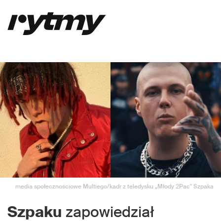
media społecznościowe Multiego/kadr z teledysku „Młody 2Pac" Szpaka
Szpaku
zapowiedział