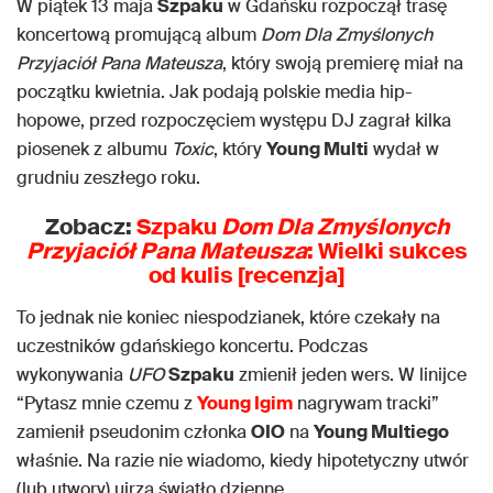
W piątek 13 maja
Szpaku
w Gdańsku rozpoczął trasę
koncertową promującą album
Dom Dla Zmyślonych
Przyjaciół Pana Mateusza
, który swoją premierę miał na
początku kwietnia. Jak podają polskie media hip-
hopowe, przed rozpoczęciem występu DJ zagrał kilka
piosenek z albumu
Toxic
, który
Young Multi
wydał w
grudniu zeszłego roku.
Zobacz:
Szpaku
Dom Dla Zmyślonych
Przyjaciół Pana Mateusza
: Wielki sukces
od kulis [recenzja]
To jednak nie koniec niespodzianek, które czekały na
uczestników gdańskiego koncertu. Podczas
wykonywania
UFO
Szpaku
zmienił jeden wers. W linijce
“Pytasz mnie czemu z
Young Igim
nagrywam tracki”
zamienił pseudonim członka
OIO
na
Young Multiego
właśnie. Na razie nie wiadomo, kiedy hipotetyczny utwór
(lub utwory) ujrzą światło dzienne.