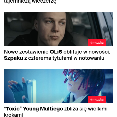
tajemniczą wieczerzę
#muzyka
Nowe zestawienie
OLiS
obfituje w nowości.
Szpaku
z czterema tytułami w notowaniu
#muzyka
“
Toxic
”
Young Multiego
zbliża się wielkimi
krokami