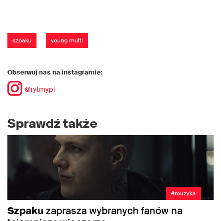
szpaku
young multi
Obserwuj nas na instagramie:
@rytmypl
Sprawdź także
#muzyka
Szpaku
zaprasza wybranych fanów na