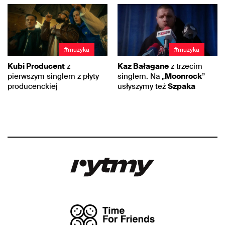
#muzyka
#muzyka
Kubi Producent
z
Kaz Bałagane
z trzecim
pierwszym singlem z płyty
singlem. Na „
Moonrock
”
producenckiej
usłyszymy też
Szpaka