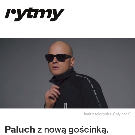
kadr z teledysku „Cały czas"
Paluch
z nową gościnką.