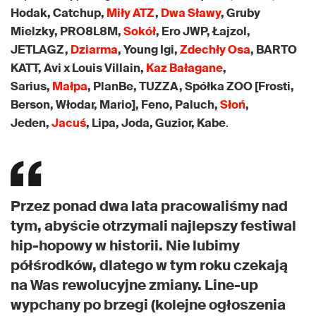
Hodak, Catchup,
Miły ATZ
,
Dwa Sławy
, Gruby
Mielzky, PRO8L8M,
Sokół
, Ero JWP, Łajzol,
JETLAGZ,
Dziarma
, Young Igi,
Zdechły Osa
, BARTO
KATT, Avi x Louis Villain,
Kaz Bałagane
,
Sarius,
Małpa
, PlanBe, TUZZA, Spółka ZOO [Frosti,
Berson, Włodar, Mario], Feno, Paluch,
Słoń
,
Jeden,
Jacuś
, Lipa, Joda, Guzior, Kabe
.
Przez ponad dwa lata pracowaliśmy nad
tym, abyście otrzymali najlepszy festiwal
hip-hopowy w historii. Nie lubimy
półśrodków, dlatego w tym roku czekają
na Was rewolucyjne zmiany. Line-up
wypchany po brzegi (kolejne ogłoszenia