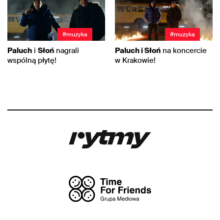
#muzyka
#muzyka
Paluch
i
Słoń
nagrali
Paluch i Słoń
na koncercie
wspólną płytę!
w Krakowie!