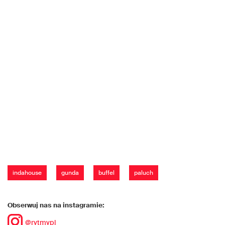
indahouse
gunda
buffel
paluch
Obserwuj nas na instagramie:
@rytmypl