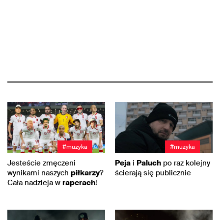
#muzyka
#muzyka
Jesteście zmęczeni
Peja
i
Paluch
po raz kolejny
wynikami naszych
piłkarzy
?
ścierają się publicznie
Cała nadzieja w
raperach
!