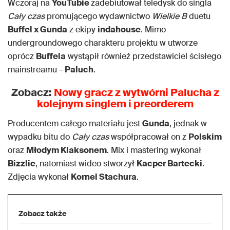
Wczoraj na
YouTubie
zadebiutował teledysk do singla
Cały czas
promującego wydawnictwo
Wielkie B
duetu
Buffel x Gunda
z ekipy
indahouse
. Mimo
undergroundowego charakteru projektu w utworze
oprócz
Buffela
wystąpił również przedstawiciel ścisłego
mainstreamu –
Paluch
.
Zobacz:
Nowy gracz z wytwórni Palucha z
kolejnym singlem i preorderem
Producentem całego materiału jest
Gunda
, jednak w
wypadku bitu do
Cały czas
współpracował on z
Polskim
oraz
Młodym Klaksonem
. Mix i mastering wykonał
Bizzlie
, natomiast wideo stworzył
Kacper Bartecki
.
Zdjęcia wykonał
Kornel Stachura
.
Zobacz także