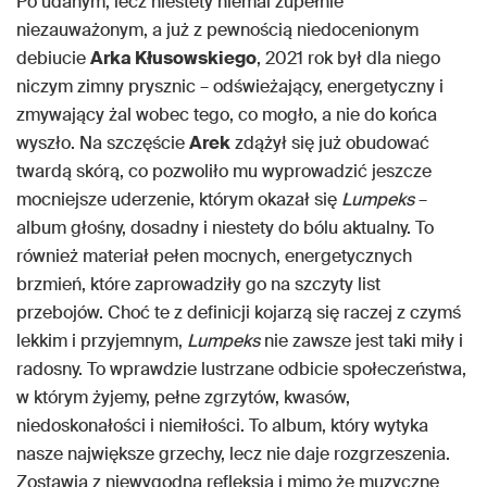
Po udanym, lecz niestety niemal zupełnie
niezauważonym, a już z pewnością niedocenionym
debiucie
Arka Kłusowskiego
, 2021 rok był dla niego
niczym zimny prysznic – odświeżający, energetyczny i
zmywający żal wobec tego, co mogło, a nie do końca
wyszło. Na szczęście
Arek
zdążył się już obudować
twardą skórą, co pozwoliło mu wyprowadzić jeszcze
mocniejsze uderzenie, którym okazał się
Lumpeks
–
album głośny, dosadny i niestety do bólu aktualny. To
również materiał pełen mocnych, energetycznych
brzmień, które zaprowadziły go na szczyty list
przebojów. Choć te z definicji kojarzą się raczej z czymś
lekkim i przyjemnym,
Lumpeks
nie zawsze jest taki miły i
radosny. To wprawdzie lustrzane odbicie społeczeństwa,
w którym żyjemy, pełne zgrzytów, kwasów,
niedoskonałości i niemiłości. To album, który wytyka
nasze największe grzechy, lecz nie daje rozgrzeszenia.
Zostawia z niewygodną refleksją i mimo że muzyczne