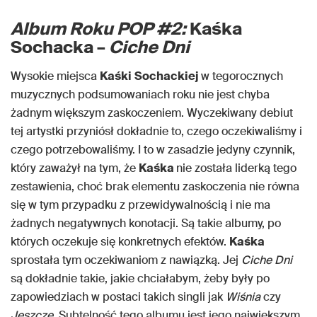
Album Roku POP #2:
Kaśka
Sochacka –
Ciche Dni
Wysokie miejsca
Kaśki
Sochackiej
w tegorocznych
muzycznych podsumowaniach roku nie jest chyba
żadnym większym zaskoczeniem. Wyczekiwany debiut
tej artystki przyniósł dokładnie to, czego oczekiwaliśmy i
czego potrzebowaliśmy. I to w zasadzie jedyny czynnik,
który zaważył na tym, że
Kaśka
nie została liderką tego
zestawienia, choć brak elementu zaskoczenia nie równa
się w tym przypadku z przewidywalnością i nie ma
żadnych negatywnych konotacji. Są takie albumy, po
których oczekuje się konkretnych efektów.
Kaśka
sprostała tym oczekiwaniom z nawiązką. Jej
Ciche Dni
są dokładnie takie, jakie chciałabym, żeby były po
zapowiedziach w postaci takich singli jak
Wiśnia
czy
Jeszcze
. Subtelność tego albumu jest jego największym