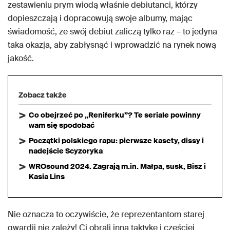
zestawieniu prym wiodą właśnie debiutanci, którzy
dopieszczają i dopracowują swoje albumy, mając
świadomość, ze swój debiut zaliczą tylko raz – to jedyna
taka okazja, aby zabłysnąć i wprowadzić na rynek nową
jakość.
Zobacz także
Co obejrzeć po „Reniferku”? Te seriale powinny
wam się spodobać
Początki polskiego rapu: pierwsze kasety, dissy i
nadejście Scyzoryka
WROsound 2024. Zagrają m.in. Małpa, susk, Bisz i
Kasia Lins
Nie oznacza to oczywiście, że reprezentantom starej
gwardii nie zależy! Ci obrali inną taktykę i częściej