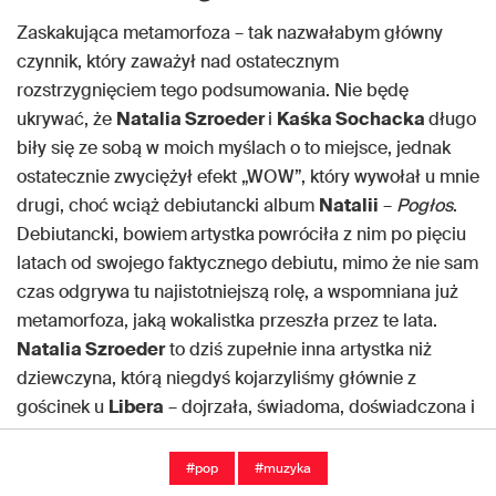
Zaskakująca metamorfoza – tak nazwałabym główny
czynnik, który zaważył nad ostatecznym
rozstrzygnięciem tego podsumowania. Nie będę
ukrywać, że
Natalia Szroeder
i
Kaśka Sochacka
długo
biły się ze sobą w moich myślach o to miejsce, jednak
ostatecznie zwyciężył efekt „WOW”, który wywołał u mnie
drugi, choć wciąż debiutancki album
Natalii
–
Pogłos
.
Debiutancki, bowiem
artystka
powróciła z nim po pięciu
latach od swojego faktycznego debiutu, mimo że nie sam
czas odgrywa tu najistotniejszą rolę, a wspomniana już
metamorfoza, jaką wokalistka przeszła przez te lata.
Natalia Szroeder
to dziś zupełnie inna artystka niż
dziewczyna, którą niegdyś kojarzyliśmy głównie z
gościnek u
Libera
– dojrzała, świadoma, doświadczona i
mądra, dokładnie wiedząca, gdzie jest i co chce
osiągnąć.
#pop
#muzyka