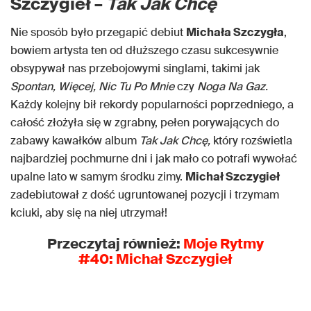
Szczygieł –
Tak Jak Chcę
Nie sposób było przegapić debiut
Michała Szczygła
,
bowiem artysta ten od dłuższego czasu sukcesywnie
obsypywał nas przebojowymi singlami, takimi jak
Spontan, Więcej, Nic Tu Po Mnie
czy
Noga Na Gaz.
Każdy kolejny bił rekordy popularności poprzedniego, a
całość złożyła się w zgrabny, pełen porywających do
zabawy kawałków album
Tak Jak Chcę,
który rozświetla
najbardziej pochmurne dni i jak mało co potrafi wywołać
upalne lato w samym środku zimy.
Michał Szczygieł
zadebiutował z dość ugruntowanej pozycji i trzymam
kciuki, aby się na niej utrzymał!
Przeczytaj również:
Moje Rytmy
#40: Michał Szczygieł