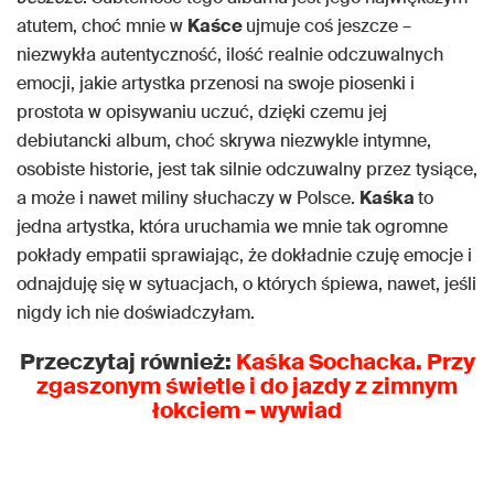
atutem, choć mnie w
Kaśce
ujmuje coś jeszcze –
niezwykła autentyczność, ilość realnie odczuwalnych
emocji, jakie artystka przenosi na swoje piosenki i
prostota w opisywaniu uczuć, dzięki czemu jej
debiutancki album, choć skrywa niezwykle intymne,
osobiste historie, jest tak silnie odczuwalny przez tysiące,
a może i nawet miliny słuchaczy w Polsce.
Kaśka
to
jedna artystka, która uruchamia we mnie tak ogromne
pokłady empatii sprawiając, że dokładnie czuję emocje i
odnajduję się w sytuacjach, o których śpiewa, nawet, jeśli
nigdy ich nie doświadczyłam.
Przeczytaj również:
Kaśka Sochacka. Przy
zgaszonym świetle i do jazdy z zimnym
łokciem – wywiad