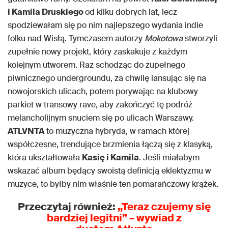
i Kamila Druskiego
od kilku dobrych lat, lecz
spodziewałam się po nim najlepszego wydania indie
folku nad Wisłą. Tymczasem autorzy
Mokotowa
stworzyli
zupełnie nowy projekt, który zaskakuje z każdym
kolejnym utworem. Raz schodząc do zupełnego
piwnicznego undergroundu, za chwilę lansując się na
nowojorskich ulicach, potem porywając na klubowy
parkiet w transowy rave, aby zakończyć tę podróż
melancholijnym snuciem się po ulicach Warszawy.
ATLVNTA
to muzyczna hybryda, w ramach której
współczesne, trendujące brzmienia łączą się z klasyką,
która ukształtowała
Kasię i Kamila
. Jeśli miałabym
wskazać album będący swoistą definicją eklektyzmu w
muzyce, to byłby nim właśnie ten pomarańczowy krążek.
Przeczytaj również:
„Teraz czujemy się
bardziej legitni” – wywiad z