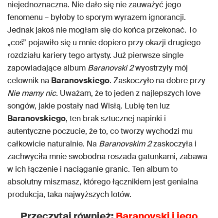
niejednoznaczna. Nie dało się nie zauważyć jego
fenomenu – byłoby to sporym wyrazem ignorancji.
Jednak jakoś nie mogłam się do końca przekonać. To
„coś” pojawiło się u mnie dopiero przy okazji drugiego
rozdziału kariery tego artysty. Już pierwsze single
zapowiadające album
Baranovski 2
wyostrzyły mój
celownik na
Baranovskiego
. Zaskoczyło na dobre przy
Nie mamy nic.
Uważam, że to jeden z najlepszych love
songów, jakie postały nad Wisłą. Lubię ten luz
Baranovskiego
, ten brak sztucznej napinki i
autentyczne poczucie, że to, co tworzy wychodzi mu
całkowicie naturalnie. Na
Baranovskim 2
zaskoczyła i
zachwyciła mnie swobodna roszada gatunkami, zabawa
w ich łączenie i naciąganie granic. Ten album to
absolutny miszmasz, którego łącznikiem jest genialna
produkcja, taka najwyższych lotów.
Przeczytaj również:
Baranovski i jego