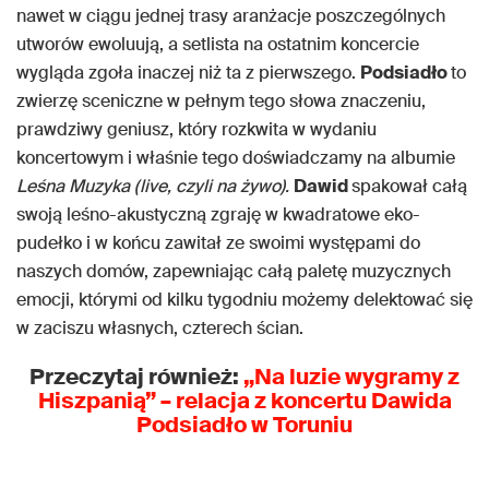
nawet w ciągu jednej trasy aranżacje poszczególnych
utworów ewoluują, a setlista na ostatnim koncercie
wygląda zgoła inaczej niż ta z pierwszego.
Podsiadło
to
zwierzę sceniczne w pełnym tego słowa znaczeniu,
prawdziwy geniusz, który rozkwita w wydaniu
koncertowym i właśnie tego doświadczamy na albumie
Leśna Muzyka (live, czyli na żywo).
Dawid
spakował całą
swoją leśno-akustyczną zgraję w kwadratowe eko-
pudełko i w końcu zawitał ze swoimi występami do
naszych domów, zapewniając całą paletę muzycznych
emocji, którymi od kilku tygodniu możemy delektować się
w zaciszu własnych, czterech ścian.
Przeczytaj również:
„Na luzie wygramy z
Hiszpanią” – relacja z koncertu Dawida
Podsiadło w Toruniu