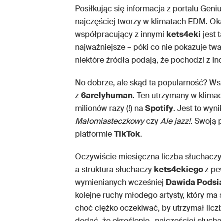
Posiłkując się informacja z portalu Genius
najczęściej tworzy w klimatach EDM. Oka
współpracujący z innymi
kets4eki
jest 
najważniejsze – póki co nie pokazuje tw
niektóre źródła podają, że pochodzi z I
No dobrze, ale skąd ta popularność? W
z
6arelyhuman
. Ten utrzymany w klima
milionów razy (!) na
Spotify
. Jest to wyni
Małomiasteczkowy
czy
Ale jazz!
. Swoją
platformie
TikTok
.
Oczywiście miesięczna liczba słuchaczy
a struktura słuchaczy
kets4ekiego
z pe
wymienianych wcześniej
Dawida Podsi
kolejne ruchy młodego artysty, który ma
choć ciężko oczekiwać, by utrzymał licz
dodać, że określenie „najczęściej słucha