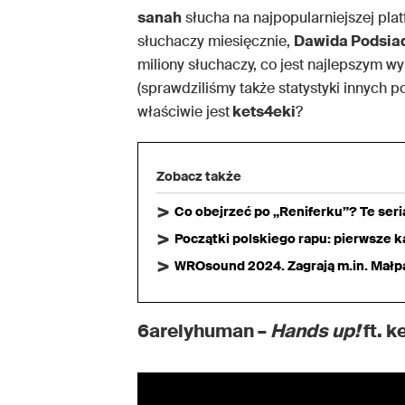
sanah
słucha na najpopularniejszej pla
słuchaczy miesięcznie,
Dawida Podsia
miliony słuchaczy, co jest najlepszym w
(sprawdziliśmy także statystyki innych
właściwie jest
kets4eki
?
Zobacz także
Co obejrzeć po „Reniferku”? Te ser
Początki polskiego rapu: pierwsze ka
WROsound 2024. Zagrają m.in. Małpa,
6arelyhuman –
Hands up!
ft. k