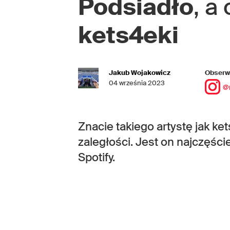
Podsiadło
, a
kets4eki
Jakub Wojakowicz
Obserwu
04 września 2023
@
Znacie takiego artystę jak ket
zaległości. Jest on najczęśc
Spotify.