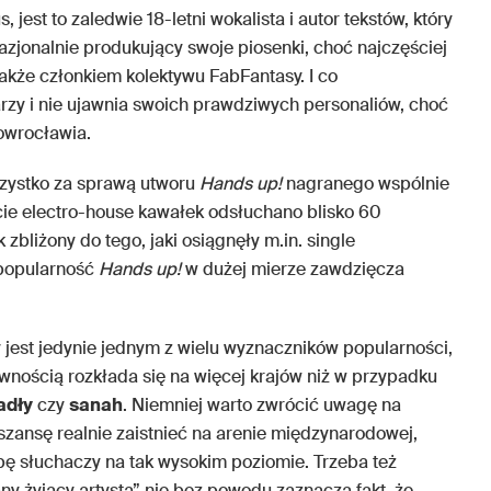
, jest to zaledwie 18-letni wokalista i autor tekstów, który
zjonalnie produkujący swoje piosenki, choć najczęściej
także członkiem kolektywu FabFantasy. I co
arzy i nie ujawnia swoich prawdziwych personaliów, choć
nowrocławia.
szystko za sprawą utworu
Hands up!
nagranego wspólnie
cie electro-house kawałek odsłuchano blisko 60
k zbliżony do tego, jaki osiągnęły m.in. single
 popularność
Hands up!
w dużej mierze zawdzięcza
 jest jedynie jednym z wielu wyznaczników popularności,
wnością rozkłada się na więcej krajów niż w przypadku
adły
czy
sanah
. Niemniej warto zwrócić uwagę na
 szansę realnie zaistnieć na arenie międzynarodowej,
bę słuchaczy na tak wysokim poziomie. Trzeba też
ny żyjący artysta” nie bez powodu zaznacza fakt, że