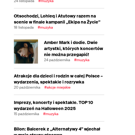
24 listopada
#muzyka
Otsochodzi, Lohleq i Atutowy razem na
scenie w finale kampanii „Ekipa na Życie”
18 listopada
#muzyka
Amber Mark i dodie. Dwie
artystki, których koncertów
nie można przegapić!
24 października
#muzyka
Atrakcje dla dzieci i rodzin w całej Polsce –
wydarzenia, spektakle i rozrywka
20 października
#akcje miejskie
Imprezy, koncerty i spektakle. TOP 10
wydarzeń na Halloween 2025
15 października
#muzyka
Bilon: Balcerek z „Alternatywy 4” wjechał
w moje struny głosowe