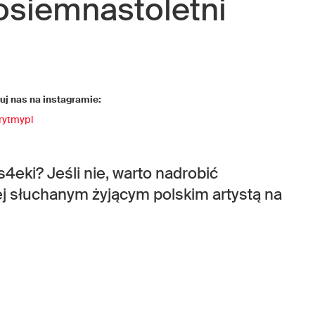
 osiemnastoletni
j nas na instagramie:
rytmypl
s4eki? Jeśli nie, warto nadrobić
iej słuchanym żyjącym polskim artystą na