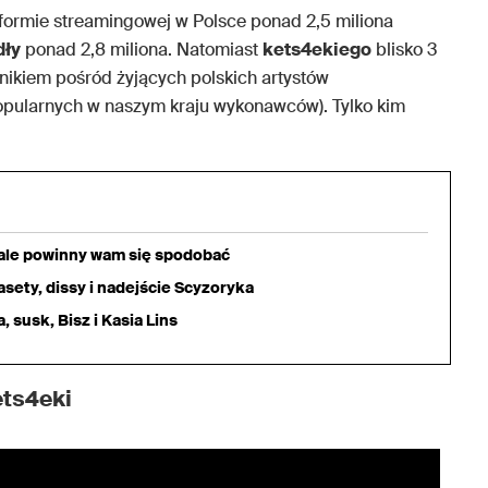
tformie streamingowej w Polsce ponad 2,5 miliona
dły
ponad 2,8 miliona. Natomiast
kets4ekiego
blisko 3
ynikiem pośród żyjących polskich artystów
 popularnych w naszym kraju wykonawców). Tylko kim
iale powinny wam się spodobać
sety, dissy i nadejście Scyzoryka
 susk, Bisz i Kasia Lins
ets4eki