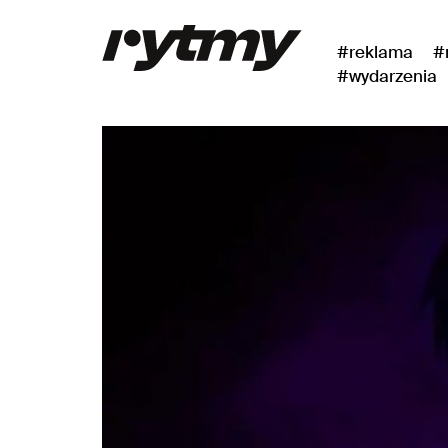
#reklama
#
#wydarzenia