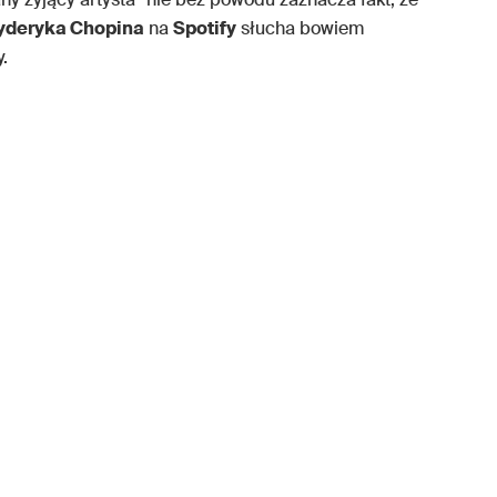
yderyka Chopina
na
Spotify
słucha bowiem
.