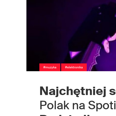
#muzyka
#elektronika
Najchętniej 
Polak na Spot