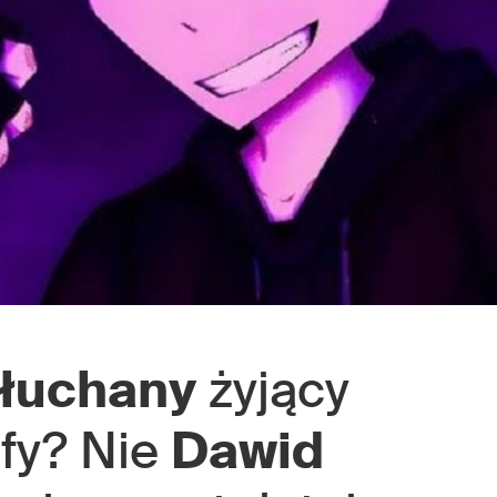
słuchany
żyjący
ify? Nie
Dawid