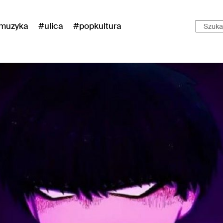
muzyka
#ulica
#popkultura