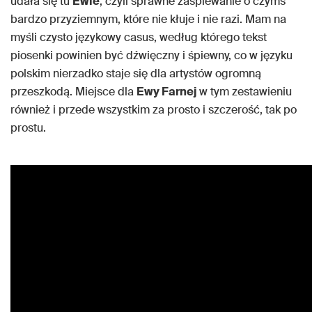
udała się tu
Ewie
, czyli sprawne zaśpiewanie o czymś
bardzo przyziemnym, które nie kłuje i nie razi. Mam na
myśli czysto językowy casus, według którego tekst
piosenki powinien być dźwięczny i śpiewny, co w języku
polskim nierzadko staje się dla artystów ogromną
przeszkodą. Miejsce dla
Ewy Farnej
w tym zestawieniu
również i przede wszystkim za prosto i szczerość, tak po
prostu.