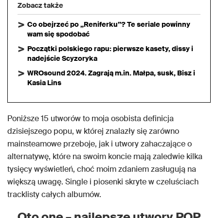
Zobacz także
Co obejrzeć po „Reniferku”? Te seriale powinny
wam się spodobać
Początki polskiego rapu: pierwsze kasety, dissy i
nadejście Scyzoryka
WROsound 2024. Zagrają m.in. Małpa, susk, Bisz i
Kasia Lins
Poniższe 15 utworów to moja osobista definicja
dzisiejszego popu, w której znalazły się zarówno
mainsteamowe przeboje, jak i utwory zahaczające o
alternatywę, które na swoim koncie mają zaledwie kilka
tysięcy wyświetleń, choć moim zdaniem zasługują na
większą uwagę. Single i piosenki skryte w czeluściach
tracklisty całych albumów.
Oto one – najlepsze utwory POP