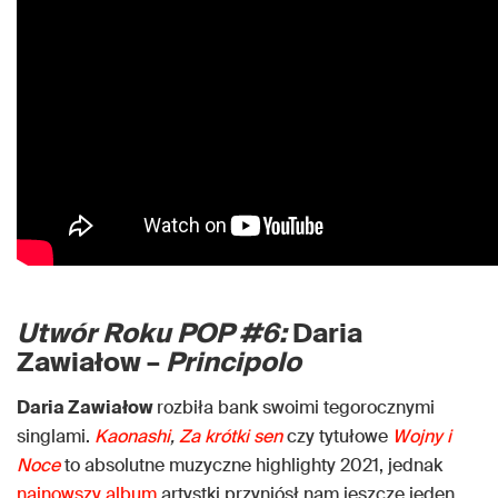
Utwór Roku POP #6:
Daria
Zawiałow –
Principolo
Daria Zawiałow
rozbiła bank swoimi tegorocznymi
singlami.
Kaonashi
,
Za krótki sen
czy tytułowe
Wojny i
Noce
to absolutne muzyczne highlighty 2021, jednak
najnowszy album
artystki przyniósł nam jeszcze jeden