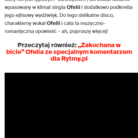
wpasowany w klimat singla
Ofelii
i dodatkowo podkreśla
jego ejtisowy wydźwięk. Do tego delikatne disco,
charakterny wokal
Ofelli
i cała ta muzyczno-
romantyczna opowieść – ah, poproszę więcej!
Przeczytaj również:
„Zakochana w
bicie” Ofelia ze specjalnym komentarzem
dla Rytmy.pl