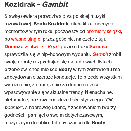
Kozidrak –
Gambit
Stawkę otwiera prawdziwa diva polskiej muzyki
rozrywkowej.
Beata Kozidrak
miała kilka mocnych
momentów w tym roku, począwszy od
premiery książki
,
po
własne single
, przez gościnki, na czele z tą u
Deemza
w utworze
Kruki
, gdzie u boku
Sariusa
sprawdziła się w hip-hopowym wydaniu.
Gambit
zrobił
swoją robotę rozpychając się na radiowych listach
przebojów, choć miejsce
Beaty
w tym zestawieniu ma
zdecydowanie szersze konotacje. To przede wszystkim
wyróżnienie, za podążanie za duchem czasu i
wpasowywanie się w aktualne trendy. Nienachalne,
niebanalne, pozbawione kiczu i stylistycznego
“OK,
boomer”,
a naprawdę udane, z zachowaniem twarzy,
godności i pamięci o swoim dotychczasowym,
muzycznym dorobku. Totalny szacun dla
Beaty
!