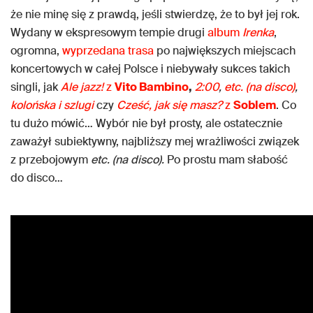
że nie minę się z prawdą, jeśli stwierdzę, że to był jej rok.
Wydany w ekspresowym tempie drugi
album
Irenka
,
ogromna,
wyprzedana trasa
po największych miejscach
koncertowych w całej Polsce i niebywały sukces takich
singli, jak
Ale jazz!
z
Vito Bambino
,
2:00
,
etc. (na disco)
,
kolońska i szlugi
czy
Cześć, jak się masz?
z
Soblem
. Co
tu dużo mówić… Wybór nie był prosty, ale ostatecznie
zaważył subiektywny, najbliższy mej wrażliwości związek
z przebojowym
etc. (na disco).
Po prostu mam słabość
do disco…