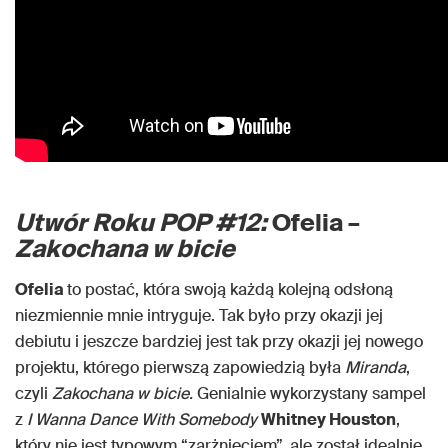
Utwór Roku POP #12:
Ofelia –
Zakochana w bicie
Ofelia
to postać, która swoją każdą kolejną odsłoną
niezmiennie mnie intryguje. Tak było przy okazji jej
debiutu i jeszcze bardziej jest tak przy okazji jej nowego
projektu, którego pierwszą zapowiedzią była
Miranda
,
czyli
Zakochana w bicie.
Genialnie wykorzystany sampel
z
I Wanna Dance With Somebody
Whitney Houston
,
który nie jest typowym “zarżnięciem”, ale został idealnie