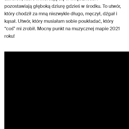
pozostawiają głęboką dziurę gdzieś w środku. To utwór,
który chodził za mną niezwykle długo, męczył, dźgał i
kąsał. Utwór, który musiałam sobie poukładać, który
“coś” mi zrobił. Mocny punkt na muzycznej mapie 2021
roku!