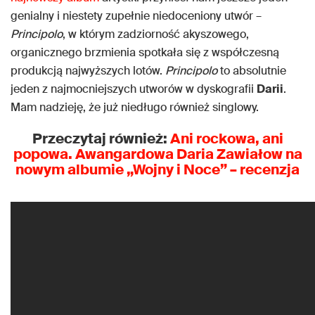
genialny i niestety zupełnie niedoceniony utwór –
Principolo
, w którym zadziorność akyszowego,
organicznego brzmienia spotkała się z współczesną
produkcją najwyższych lotów.
Principolo
to absolutnie
jeden z najmocniejszych utworów w dyskografii
Darii
.
Mam nadzieję, że już niedługo również singlowy.
Przeczytaj również:
Ani rockowa, ani
popowa. Awangardowa Daria Zawiałow na
nowym albumie „Wojny i Noce” – recenzja