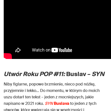
Utwór Roku POP #11:
Buslav –
SYN
Niby figlarne, popowe brzmienie, nieco pod nóżkę,
przyjemnie i lekko… Do momentu, w którym do moich
uszu dotarł ten tekst – jeden z mocniejszych, jakie
napisano w 2021 roku.
SYN
Buslava
to jeden z tych
utworów, które wwiercają się w wnętrzności i