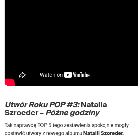
Utwór Roku POP #3:
Natalia
Szroeder –
Późne godziny
Tak naprawdę TOP 5 tego zestawienia spokojnie mogły
obstawić utwory z nowego albumu
Natalii Szoreder.