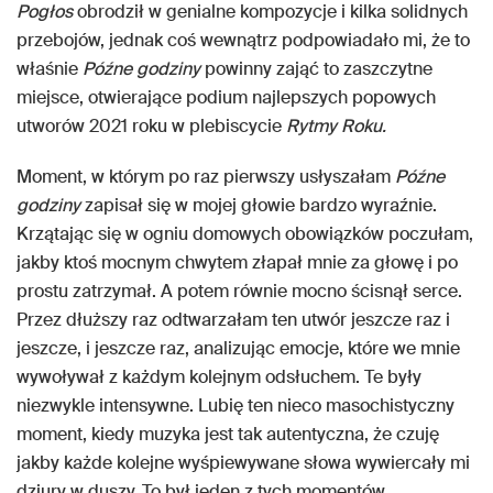
Pogłos
obrodził w genialne kompozycje i kilka solidnych
przebojów, jednak coś wewnątrz podpowiadało mi, że to
właśnie
Późne godziny
powinny zająć to zaszczytne
miejsce, otwierające podium najlepszych popowych
utworów 2021 roku w plebiscycie
Rytmy Roku.
Moment, w którym po raz pierwszy usłyszałam
Późne
godziny
zapisał się w mojej głowie bardzo wyraźnie.
Krzątając się w ogniu domowych obowiązków poczułam,
jakby ktoś mocnym chwytem złapał mnie za głowę i po
prostu zatrzymał. A potem równie mocno ścisnął serce.
Przez dłuższy raz odtwarzałam ten utwór jeszcze raz i
jeszcze, i jeszcze raz, analizując emocje, które we mnie
wywoływał z każdym kolejnym odsłuchem. Te były
niezwykle intensywne. Lubię ten nieco masochistyczny
moment, kiedy muzyka jest tak autentyczna, że czuję
jakby każde kolejne wyśpiewywane słowa wywiercały mi
dziury w duszy. To był jeden z tych momentów.