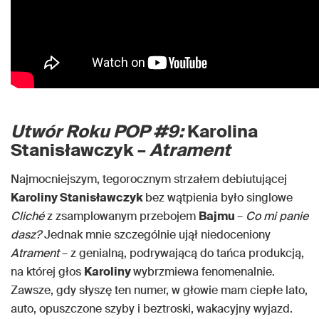
Utwór Roku POP #9:
Karolina
Stanisławczyk –
Atrament
Najmocniejszym, tegorocznym strzałem debiutującej
Karoliny Stanisławczyk
bez wątpienia było singlowe
Cliché
z zsamplowanym przebojem
Bajmu
–
Co mi panie
dasz?
Jednak mnie szczególnie ujął niedoceniony
Atrament
– z genialną, podrywającą do tańca produkcją,
na której głos
Karoliny
wybrzmiewa fenomenalnie.
Zawsze, gdy słyszę ten numer, w głowie mam ciepłe lato,
auto, opuszczone szyby i beztroski, wakacyjny wyjazd.