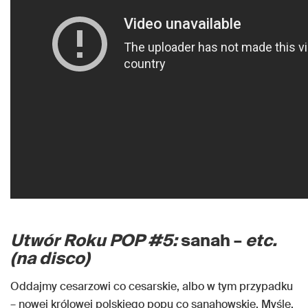
Utwór Roku POP #5:
sanah –
etc.
(na disco)
Oddajmy cesarzowi co cesarskie, albo w tym przypadku
– nowej królowej polskiego popu co sanahowskie. Myślę,