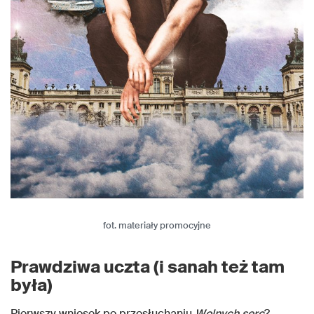
fot. materiały promocyjne
Prawdziwa uczta (i sanah też tam
była)
Pierwszy wniosek po przesłuchaniu
Wolnych serc
?