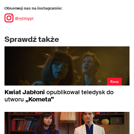
Obserwuj nas na instagramie:
@rytmypl
Sprawdź także
#pop
Kwiat Jabłoni
opublikował teledysk do
utworu
„Kometa”