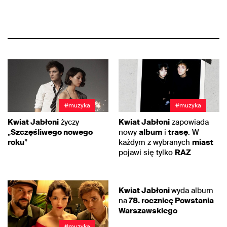
#muzyka
#muzyka
Kwiat Jabłoni
życzy
Kwiat Jabłoni
zapowiada
„
Szczęśliwego nowego
nowy
album
i
trasę
. W
roku
”
każdym z wybranych
miast
pojawi się tylko
RAZ
#muzyka
Kwiat Jabłoni
wyda album
na
78. rocznicę Powstania
Warszawskiego
#muzyka