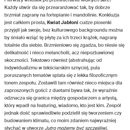
Każdy utwór da się przearanżować tak, by dobrze
brzmiał zagrany na fortepianie i mandolinie. Konkluzja
jest całkiem prosta,
Kwiat Jabłoni
cudze piosenki
przyjęli jak swoje, bez kulturowego backgroundu można
by śmiało wziąć tę płytę za ich trzeci krążek, nagrany
totalnie dla siebie. Brzmieniowo się zgadza, bo niesie się
delikatność i nieco melancholii, acz niepozbawionej
skoczności. Tekstowo również (abstrahując od
indywidualizmu w tekściarskim sznycie), pula
poruszanych tematów splata się z lekka filozoficznym
tonem zespołu. Zostawili tam również nieco miejsca dla
zaproszonych gości: z duetami bywa tak, że wyraźnie
odznacza się granica między gospodarzem a artystą,
który wpadł na featuring, wiadomo, kto jest kim. Zespół
jednak dość sprawiedliwie podzielił się tworzeniem czy
budowaniem klimatu, co moim zdaniem najwyraźniej
słychać w utworze
Jutro możemy być szczęśliwi
,