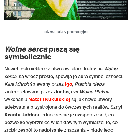
fot. materiały promocyjne
Wolne serca
piszą się
symbolicznie
Nawet jeśli niektóre z utworów, które trafiły na
Wolne
serca
, są wręcz proste, spowija je aura symboliczności.
Klus
Mitroh
śpiewany przez
Igo
,
Płachta nieba
zinterpretowane przez
Jucho
, czy
Wolne Ptaki
w
wykonaniu
Natalii Kukulskiej
są jak nowe utwory,
adekwatnie przystrojone do ówczesnych realiów. Sznyt
Kwiatu Jabłoni
jednocześnie je uwspółcześnił, co
pozwoliło wybrzmieć w ich dawnym wymiarze: to, co
zrobił zespół to nadpisanie znaczenia – nigdy jego