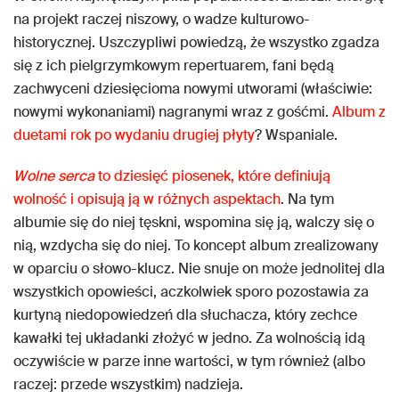
na projekt raczej niszowy, o wadze kulturowo-
historycznej. Uszczypliwi powiedzą, że wszystko zgadza
się z ich pielgrzymkowym repertuarem, fani będą
zachwyceni dziesięcioma nowymi utworami (właściwie:
nowymi wykonaniami) nagranymi wraz z gośćmi.
Album z
duetami rok po wydaniu drugiej płyty
? Wspaniale.
Wolne serca
to dziesięć piosenek, które definiują
wolność i opisują ją w różnych aspektach
. Na tym
albumie się do niej tęskni, wspomina się ją, walczy się o
nią, wzdycha się do niej. To koncept album zrealizowany
w oparciu o słowo-klucz. Nie snuje on może jednolitej dla
wszystkich opowieści, aczkolwiek sporo pozostawia za
kurtyną niedopowiedzeń dla słuchacza, który zechce
kawałki tej układanki złożyć w jedno. Za wolnością idą
oczywiście w parze inne wartości, w tym również (albo
raczej: przede wszystkim) nadzieja.