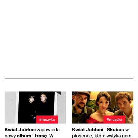
#muzyka
#muzyka
Kwiat Jabłoni
zapowiada
Kwiat Jabłoni
i
Skubas
w
nowy
album
i
trasę
. W
piosence, która wytyka nam