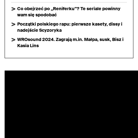
Co obejrzeć po „Reniferku”? Te seriale powinny
wam się spodobać
Początki polskiego rapu: pierwsze kasety, dissy i
nadejście Scyzoryka
WROsound 2024. Zagrają m.in. Małpa, susk, Bisz i
Kasia Lins