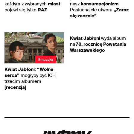
każdym z wybranych
miast
nasz
konsumpcjonizm
.
pojawi się tylko
RAZ
Posłuchajcie utworu
„Zaraz
się zacznie”
#muzyka
Kwiat Jabłoni
wyda album
na
78. rocznicę Powstania
Warszawskiego
#muzyka
Kwiat Jabłoni
:
“Wolne
serca”
mogłyby być ICH
trzecim albumem
[recenzja]