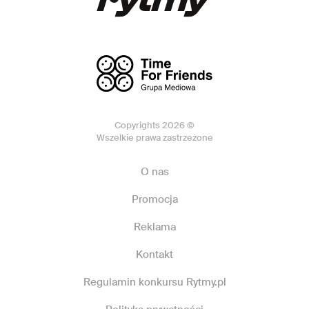
Copyrights 2026 ©
Wszelkie prawa zastrzeżone
O nas
Promocja
Reklama
Kontakt
Regulamin konkursu Rytmy.pl