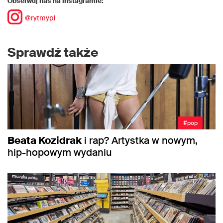
Obserwuj nas na instagramie:
@rytmypl
Sprawdź także
#pop
Beata Kozidrak
i rap? Artystka w nowym,
hip-hopowym wydaniu