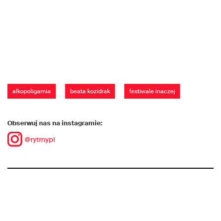
alkopoligamia
beata kozidrak
festiwale inaczej
Obserwuj nas na instagramie:
@rytmypl