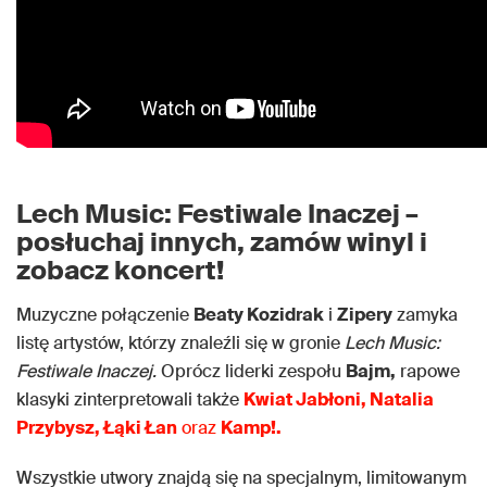
Lech Music: Festiwale Inaczej –
posłuchaj innych, zamów winyl i
zobacz koncert!
Muzyczne połączenie
Beaty Kozidrak
i
Zipery
zamyka
listę artystów, którzy znaleźli się w gronie
Lech Music:
Festiwale Inaczej.
Oprócz liderki zespołu
Bajm,
rapowe
klasyki zinterpretowali także
Kwiat Jabłoni, Natalia
Przybysz, Łąki Łan
oraz
Kamp!.
Wszystkie utwory znajdą się na specjalnym, limitowanym