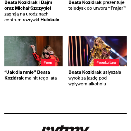
Beata Kozidrak
i
Bajm
Beata Kozidrak
prezentuje
oraz
Michał Szczygieł
teledysk do utworu
“Frajer”
zagrają na urodzinach
centrum rozrywki
Hulakula
#pop
#popkultura
“Jak dla mnie”
Beata
Beata Kozidrak
usłyszała
Kozidrak
ma hit tego lata
wyrok za jazdę pod
wpływem alkoholu