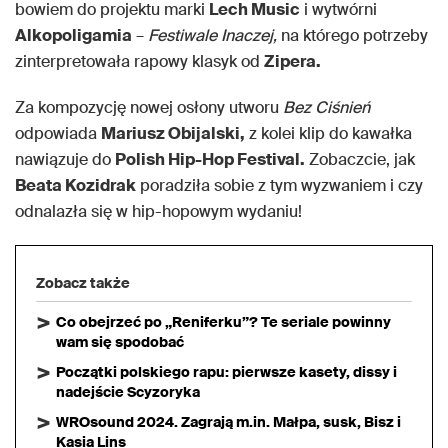
bowiem do projektu marki
Lech Music
i wytwórni
Alkopoligamia
–
Festiwale Inaczej,
na którego potrzeby
zinterpretowała rapowy klasyk od
Zipera.
Za kompozycję nowej osłony utworu
Bez Ciśnień
odpowiada
Mariusz Obijalski,
z kolei klip do kawałka
nawiązuje do
Polish Hip-Hop Festival.
Zobaczcie, jak
Beata Kozidrak
poradziła sobie z tym wyzwaniem i czy
odnalazła się w hip-hopowym wydaniu!
Zobacz także
Co obejrzeć po „Reniferku”? Te seriale powinny
wam się spodobać
Początki polskiego rapu: pierwsze kasety, dissy i
nadejście Scyzoryka
WROsound 2024. Zagrają m.in. Małpa, susk, Bisz i
Kasia Lins