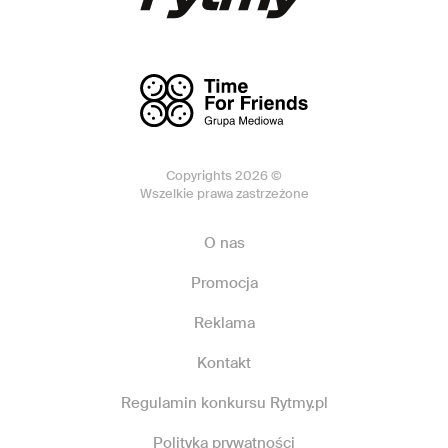
Copyrights 2026 ©
Wszelkie prawa zastrzeżone
O nas
Promocja
Reklama
Kontakt
Regulamin konkursu Rytmy.pl
Polityka prywatności