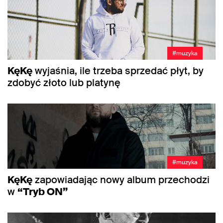
#muzyka
KęKę
wyjaśnia, ile trzeba sprzedać płyt, by
zdobyć złoto lub platynę
#muzyka
KęKę
zapowiadając nowy album przechodzi
w
“Tryb ON”