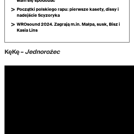
wam się spodobać
Początki polskiego rapu: pierwsze kasety, dissy i
nadejście Scyzoryka
WROsound 2024. Zagrają m.in. Małpa, susk, Bisz i
Kasia Lins
KęKę –
Jednorożec