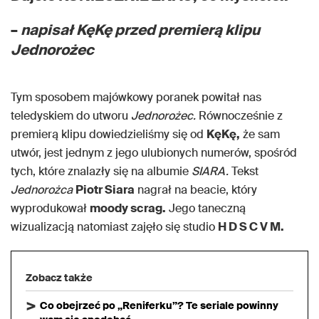
–
napisał KęKę przed premierą klipu
Jednorożec
Tym sposobem majówkowy poranek powitał nas
teledyskiem do utworu
Jednorożec.
Równocześnie z
premierą klipu dowiedzieliśmy się od
KęKę,
że sam
utwór, jest jednym z jego ulubionych numerów, spośród
tych, które znalazły się na albumie
SIARA.
Tekst
Jednorożca
Piotr Siara
nagrał na beacie, który
wyprodukował
moody scrag.
Jego taneczną
wizualizacją natomiast zajęło się studio
H D S C V M.
Zobacz także
Co obejrzeć po „Reniferku”? Te seriale powinny