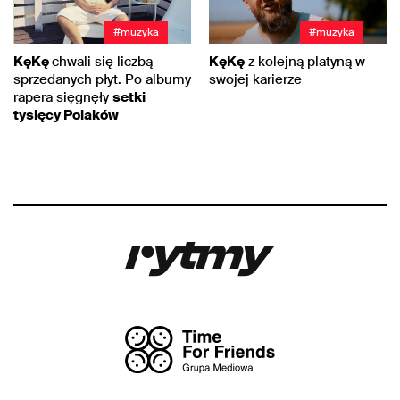
#muzyka
#muzyka
KęKę
chwali się liczbą
KęKę
z kolejną platyną w
sprzedanych płyt. Po albumy
swojej karierze
rapera sięgnęły
setki
tysięcy Polaków