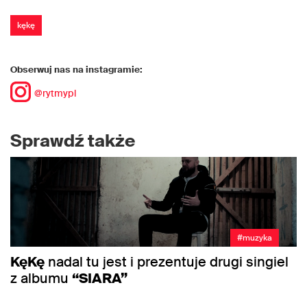
kękę
Obserwuj nas na instagramie:
@rytmypl
Sprawdź także
#muzyka
KęKę
nadal tu jest i prezentuje drugi singiel
z albumu
“SIARA”