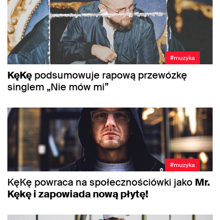
#muzyka
KęKę
podsumowuje rapową przewózkę
singlem „Nie mów mi”
#muzyka
KęKę powraca na społecznościówki jako
Mr.
Kękę i zapowiada nową płytę!