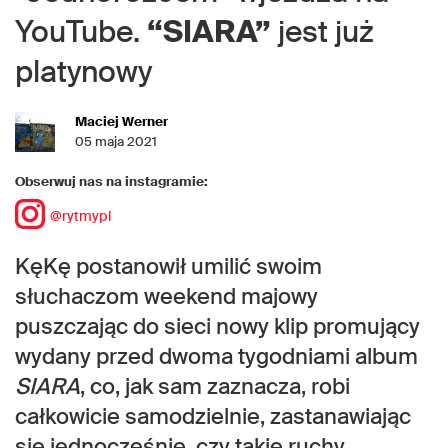
YouTube.
“SIARA”
jest już
platynowy
Maciej Werner
05 maja 2021
Obserwuj nas na instagramie:
@rytmypl
KęKę postanowił umilić swoim
słuchaczom weekend majowy
puszczając do sieci nowy klip promujący
wydany przed dwoma tygodniami album
SIARA
, co, jak sam zaznacza, robi
całkowicie samodzielnie, zastanawiając
się jednocześnie, czy takie ruchy