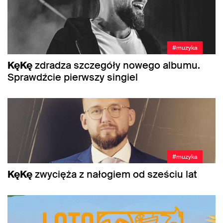
#muzyka
KęKę
zdradza szczegóły nowego albumu.
Sprawdźcie pierwszy singiel
#muzyka
KęKę
zwycięża z nałogiem od sześciu lat