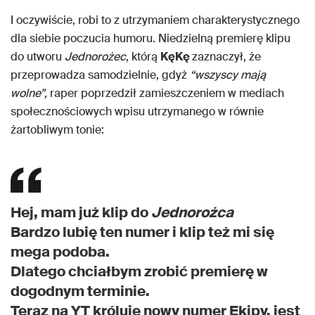
I oczywiście, robi to z utrzymaniem charakterystycznego
dla siebie poczucia humoru. Niedzielną premierę klipu
do utworu
Jednorożec
, którą
KęKę
zaznaczył, że
przeprowadza samodzielnie, gdyż
“wszyscy mają
wolne”,
raper poprzedził zamieszczeniem w mediach
społecznościowych wpisu utrzymanego w równie
żartobliwym tonie:
Hej, mam już klip do
Jednorożca
Bardzo lubię ten numer i klip też mi się
mega podoba.
Dlatego chciałbym zrobić premierę w
dogodnym terminie.
Teraz na YT króluje nowy numer Ekipy, jest