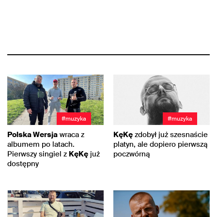
#muzyka
#muzyka
Polska Wersja
wraca z
KęKę
zdobył już szesnaście
albumem po latach.
platyn, ale dopiero pierwszą
Pierwszy singiel z
KęKę
już
poczwórną
dostępny