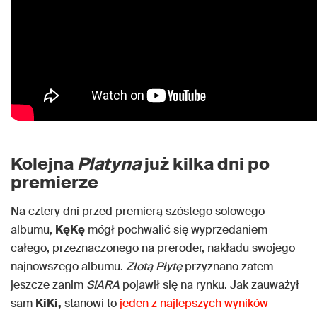
Kolejna
Platyna
już kilka dni po
premierze
Na cztery dni przed premierą szóstego solowego
albumu,
KęKę
mógł pochwalić się wyprzedaniem
całego, przeznaczonego na preroder, nakładu swojego
najnowszego albumu.
Złotą Płytę
przyznano zatem
jeszcze zanim
SIARA
pojawił się na rynku. Jak zauważył
sam
KiKi,
stanowi to
jeden z najlepszych wyników