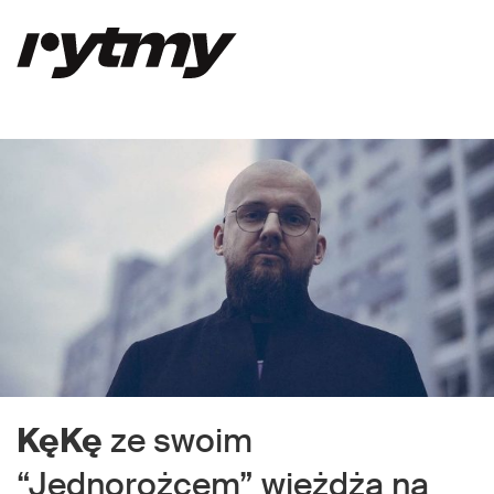
KęKę
ze swoim
“Jednorożcem” wjeżdża na