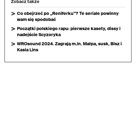
Zobacz także
Co obejrzeć po „Reniferku”? Te seriale powinny
wam się spodobać
Początki polskiego rapu: pierwsze kasety, dissy i
nadejście Scyzoryka
WROsound 2024. Zagrają m.in. Małpa, susk, Bisz i
Kasia Lins