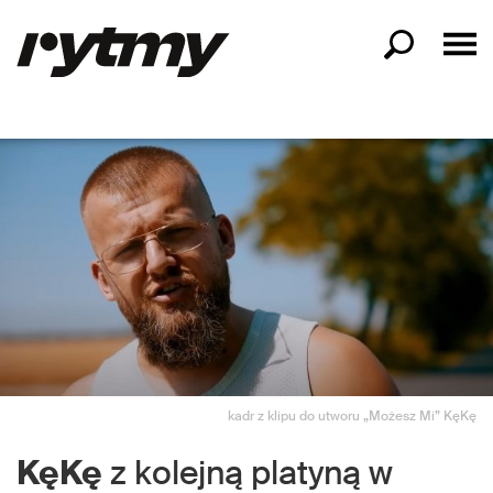
kadr z klipu do utworu „Możesz Mi” KęKę
KęKę
z kolejną platyną w