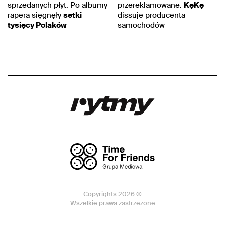
sprzedanych płyt. Po albumy
przereklamowane.
KęKę
rapera sięgnęły
setki
dissuje producenta
tysięcy Polaków
samochodów
Copyrights 2026 ©
Wszelkie prawa zastrzeżone