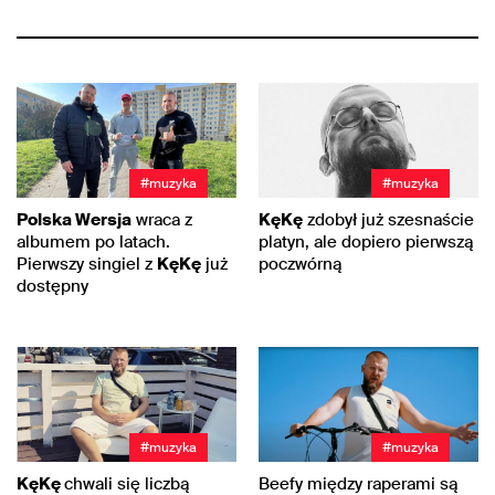
#muzyka
#muzyka
Polska Wersja
wraca z
KęKę
zdobył już szesnaście
albumem po latach.
platyn, ale dopiero pierwszą
Pierwszy singiel z
KęKę
już
poczwórną
dostępny
#muzyka
#muzyka
KęKę
chwali się liczbą
Beefy między raperami są