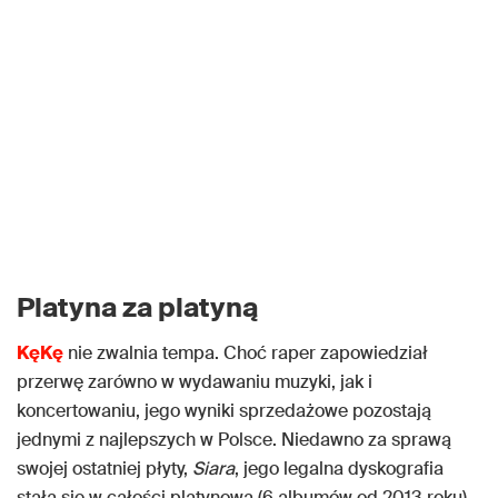
Platyna za platyną
KęKę
nie zwalnia tempa. Choć raper zapowiedział
przerwę zarówno w wydawaniu muzyki, jak i
koncertowaniu, jego wyniki sprzedażowe pozostają
jednymi z najlepszych w Polsce. Niedawno za sprawą
swojej ostatniej płyty,
Siara
, jego legalna dyskografia
stała się w całości platynowa (6 albumów od 2013 roku),