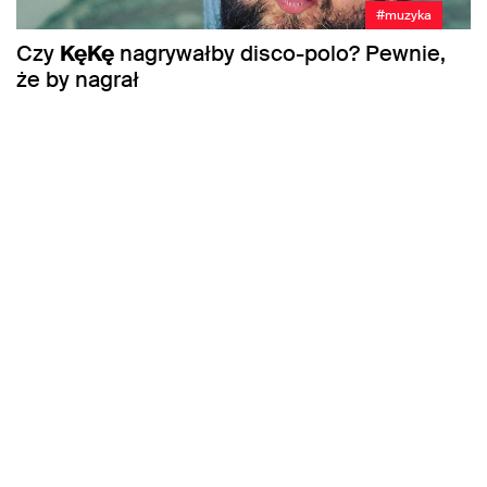
#muzyka
Czy
KęKę
nagrywałby disco-polo? Pewnie,
że by nagrał