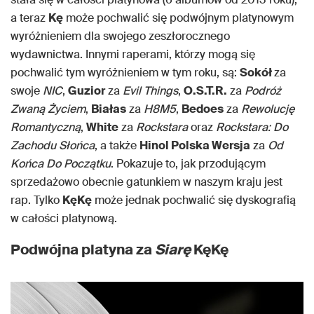
a teraz
Kę
może pochwalić się podwójnym platynowym
wyróżnieniem dla swojego zeszłorocznego
wydawnictwa. Innymi raperami, którzy mogą się
pochwalić tym wyróżnieniem w tym roku, są:
Sokół
za
swoje
NIC
,
Guzior
za
Evil Things
,
O.S.T.R.
za
Podróż
Zwaną Życiem
,
Białas
za
H8M5
,
Bedoes
za
Rewolucję
Romantyczną
,
White
za
Rockstara
oraz
Rockstara: Do
Zachodu Słońca
, a także
Hinol Polska Wersja
za
Od
Końca Do Początku
. Pokazuje to, jak przodującym
sprzedażowo obecnie gatunkiem w naszym kraju jest
rap. Tylko
KęKę
może jednak pochwalić się dyskografią
w całości platynową.
Podwójna platyna za
Siarę
KęKę