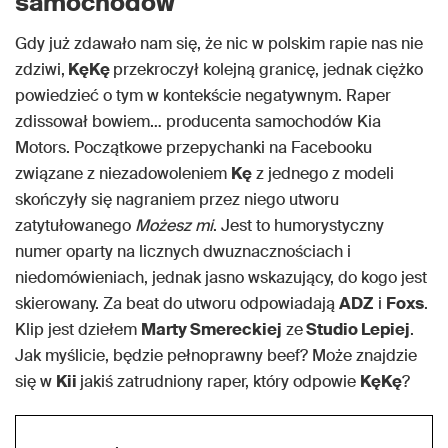
samochodów
Gdy już zdawało nam się, że nic w polskim rapie nas nie
zdziwi,
KęKę
przekroczył kolejną granicę, jednak ciężko
powiedzieć o tym w kontekście negatywnym. Raper
zdissował bowiem… producenta samochodów Kia
Motors. Początkowe przepychanki na Facebooku
związane z niezadowoleniem
Kę
z jednego z modeli
skończyły się nagraniem przez niego utworu
zatytułowanego
Możesz mi
. Jest to humorystyczny
numer oparty na licznych dwuznacznościach i
niedomówieniach, jednak jasno wskazujący, do kogo jest
skierowany. Za beat do utworu odpowiadają
ADZ
i
Foxs
.
Klip jest dziełem
Marty Smereckiej
ze
Studio Lepiej
.
Jak myślicie, będzie pełnoprawny beef? Może znajdzie
się w
Kii
jakiś zatrudniony raper, który odpowie
KęKę
?