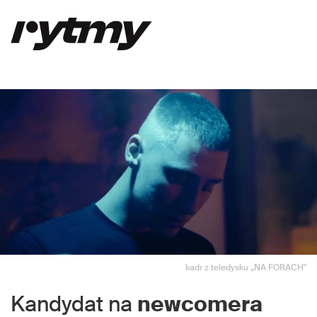
kadr z teledysku „NA FORACH"
Kandydat na
newcomera