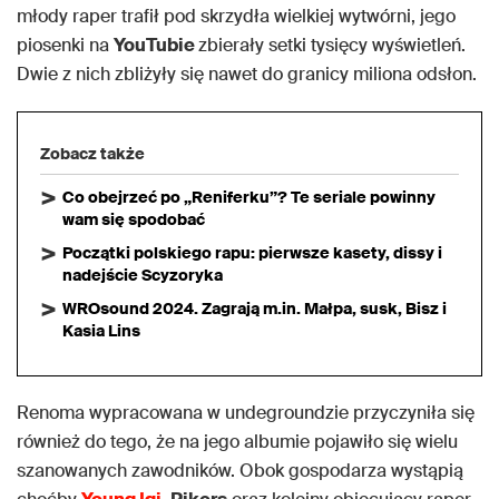
młody raper trafił pod skrzydła wielkiej wytwórni, jego
piosenki na
YouTubie
zbierały setki tysięcy wyświetleń.
Dwie z nich zbliżyły się nawet do granicy miliona odsłon.
Zobacz także
Co obejrzeć po „Reniferku”? Te seriale powinny
wam się spodobać
Początki polskiego rapu: pierwsze kasety, dissy i
nadejście Scyzoryka
WROsound 2024. Zagrają m.in. Małpa, susk, Bisz i
Kasia Lins
Renoma wypracowana w undegroundzie przyczyniła się
również do tego, że na jego albumie pojawiło się wielu
szanowanych zawodników. Obok gospodarza wystąpią