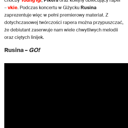
choćby
Young Igi
,
Pikers
oraz kolejny obiecujący raper
–
vkie
. Podczas koncertu w Giżycku
Rusina
zaprezentuje więc w pełni premierowy materiał. Z
dotychczasowej twórczości rapera można przypuszczać,
że debiutant zaserwuje nam wiele chwytliwych melodii
oraz ciętych linijek.
Rusina –
GO!