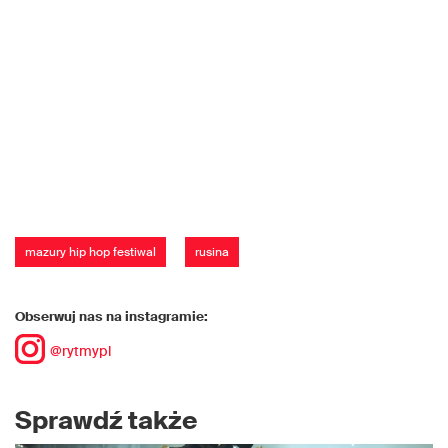
mazury hip hop festiwal
rusina
Obserwuj nas na instagramie:
@rytmypl
Sprawdź także