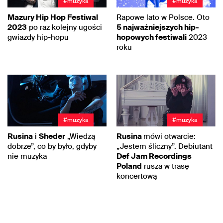
#muzyka
#muzyka
Mazury Hip Hop Festiwal
Rapowe lato w Polsce. Oto
2023
po raz kolejny ugości
5 najważniejszych hip-
gwiazdy hip-hopu
hopowych festiwali
2023
roku
#muzyka
#muzyka
Rusina
i
Sheder
„Wiedzą
Rusina
mówi otwarcie:
dobrze”, co by było, gdyby
„Jestem śliczny”. Debiutant
nie muzyka
Def Jam Recordings
Poland
rusza w trasę
koncertową