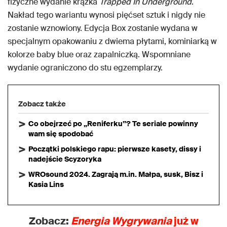
fizyczne wydanie krążka
Trapped In Underground
.
Nakład tego wariantu wynosi pięćset sztuk i nigdy nie
zostanie wznowiony. Edycja Box zostanie wydana w
specjalnym opakowaniu z dwiema płytami, kominiarką w
kolorze baby blue oraz zapalniczką. Wspomniane
wydanie ograniczono do stu egzemplarzy.
Zobacz także
Co obejrzeć po „Reniferku”? Te seriale powinny
wam się spodobać
Początki polskiego rapu: pierwsze kasety, dissy i
nadejście Scyzoryka
WROsound 2024. Zagrają m.in. Małpa, susk, Bisz i
Kasia Lins
Zobacz:
Energia Wygrywania
już w