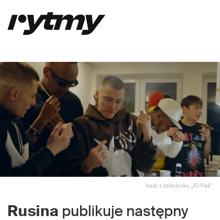
kadr z teledysku „10 Pak"
Rusina
publikuje następny