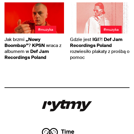
#muzyka
#muzyka
Jak brzmi
„Nowy
Gdzie jest
IGI
?!
Def Jam
Boombap”
?
KPSN
wraca z
Recordings Poland
albumem w
Def Jam
rozwiesiło plakaty z prośbą o
Recordings Poland
pomoc