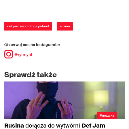
def jam recordings poland
rusina
Obserwuj nas na instagramie:
@rytmypl
Sprawdź także
#muzyka
Rusina
dołącza do wytwórni
Def Jam