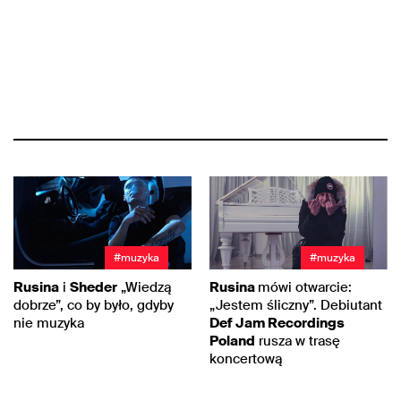
#muzyka
#muzyka
Rusina
i
Sheder
„Wiedzą
Rusina
mówi otwarcie:
dobrze”, co by było, gdyby
„Jestem śliczny”. Debiutant
nie muzyka
Def Jam Recordings
Poland
rusza w trasę
koncertową