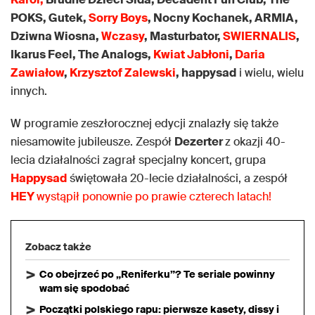
POKS, Gutek,
Sorry Boys
, Nocny Kochanek, ARMIA,
Dziwna Wiosna,
Wczasy
, Masturbator,
SWIERNALIS
,
Ikarus Feel, The Analogs,
Kwiat Jabłoni
,
Daria
Zawiałow
,
Krzysztof Zalewski
, happysad
i wielu, wielu
innych.
W programie zeszłorocznej edycji znalazły się także
niesamowite jubileusze. Zespół
Dezerter
z okazji 40-
lecia działalności zagrał specjalny koncert, grupa
Happysad
świętowała 20-lecie działalności, a zespół
HEY
wystąpił ponownie po prawie czterech latach!
Zobacz także
Co obejrzeć po „Reniferku”? Te seriale powinny
wam się spodobać
Początki polskiego rapu: pierwsze kasety, dissy i