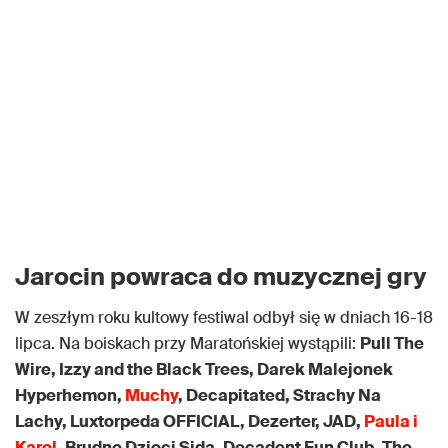
Jarocin powraca do muzycznej gry
W zeszłym roku kultowy festiwal odbył się w dniach 16-18
lipca. Na boiskach przy Maratońskiej wystąpili:
Pull The
Wire, Izzy and the Black Trees, Darek Malejonek
Hyperhemon,
Muchy
, Decapitated, Strachy Na
Lachy, Luxtorpeda OFFICIAL, Dezerter, JAD,
Paula i
Karol,
Brudne Dzieci Sida, Decadent Fun Club, The