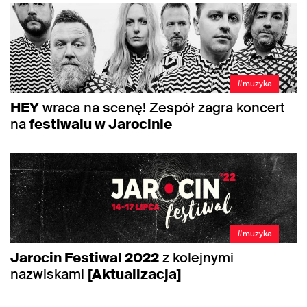
#muzyka
HEY
wraca na scenę! Zespół zagra koncert
na
festiwalu w Jarocinie
#muzyka
Jarocin Festiwal 2022
z kolejnymi
nazwiskami
[Aktualizacja]