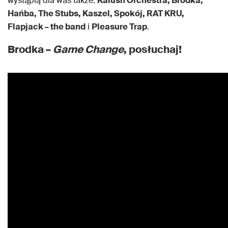
wystąpią dla was także:
Kalush Orchestra, Brodka,
Hańba, The Stubs, Kaszel, Spokój, RAT KRU,
Flapjack – the band
i
Pleasure Trap
.
Brodka –
Game Change
, posłuchaj!