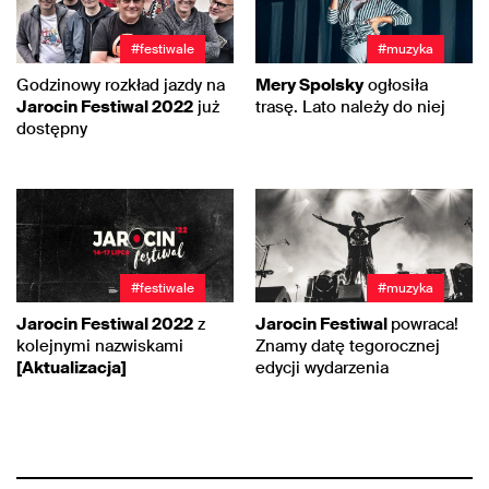
#festiwale
#muzyka
Godzinowy rozkład jazdy na
Mery Spolsky
ogłosiła
Jarocin Festiwal 2022
już
trasę. Lato należy do niej
dostępny
#festiwale
#muzyka
Jarocin Festiwal 2022
z
Jarocin Festiwal
powraca!
kolejnymi nazwiskami
Znamy datę tegorocznej
[Aktualizacja]
edycji wydarzenia