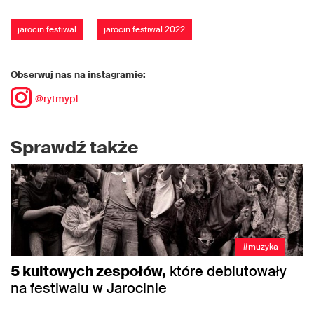
jarocin festiwal
jarocin festiwal 2022
Obserwuj nas na instagramie:
@rytmypl
Sprawdź także
#muzyka
5 kultowych zespołów,
które debiutowały
na festiwalu w Jarocinie