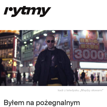
kadr z teledysku „Między słowami”
Byłem na pożegnalnym