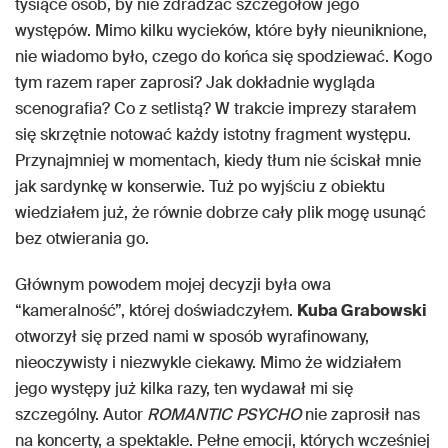
tysiące osób, by nie zdradzać szczegółów jego
występów. Mimo kilku wycieków, które były nieuniknione,
nie wiadomo było, czego do końca się spodziewać. Kogo
tym razem raper zaprosi? Jak dokładnie wygląda
scenografia? Co z setlistą? W trakcie imprezy starałem
się skrzętnie notować każdy istotny fragment występu.
Przynajmniej w momentach, kiedy tłum nie ściskał mnie
jak sardynkę w konserwie. Tuż po wyjściu z obiektu
wiedziałem już, że równie dobrze cały plik mogę usunąć
bez otwierania go.
Głównym powodem mojej decyzji była owa
“kameralność”, której doświadczyłem.
Kuba Grabowski
otworzył się przed nami w sposób wyrafinowany,
nieoczywisty i niezwykle ciekawy. Mimo że widziałem
jego występy już kilka razy, ten wydawał mi się
szczególny. Autor
ROMANTIC PSYCHO
nie zaprosił nas
na koncerty, a spektakle. Pełne emocji, których wcześniej