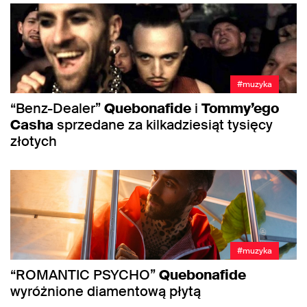
#muzyka
“Benz-Dealer”
Quebonafide
i
Tommy’ego
Casha
sprzedane za kilkadziesiąt tysięcy
złotych
#muzyka
“ROMANTIC PSYCHO”
Quebonafide
wyróżnione diamentową płytą