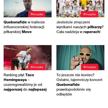
#muzyka
#muzyka
Quebonafide
w trailerze
Jesteście zmęczeni
influencerskiej federacji
wynikami naszych
piłkarzy
?
piłkarskiej
Move
Cała nadzieja w
raperach
!
#muzyka
#muzyka
Ranking płyt
Taco
To jeszcze nie koniec?
Hemingwaya
–
Ostatni, tajemniczy koncert
uszeregowaliśmy je od
Quebonafide
najgorszej
do
najlepszej
prawdopodobnie się
odbędzie