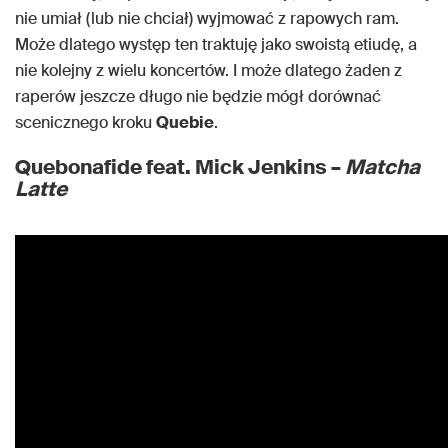
nie umiał (lub nie chciał) wyjmować z rapowych ram.
Może dlatego występ ten traktuję jako swoistą etiudę, a
nie kolejny z wielu koncertów. I może dlatego żaden z
raperów jeszcze długo nie będzie mógł dorównać
scenicznego kroku
Quebie
.
Quebonafide feat. Mick Jenkins –
Matcha
Latte