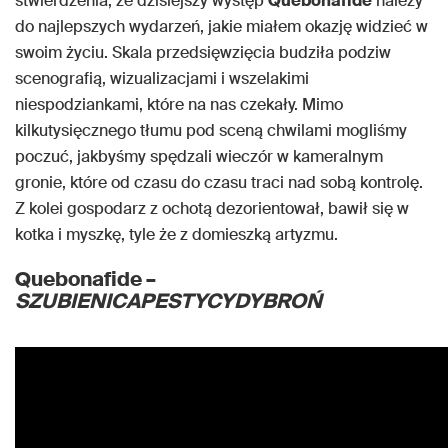
stwierdzenia, że dzisiejszy występ
Quebonafide
należy
do najlepszych wydarzeń, jakie miałem okazję widzieć w
swoim życiu. Skala przedsięwzięcia budziła podziw
scenografią, wizualizacjami i wszelakimi
niespodziankami, które na nas czekały. Mimo
kilkutysięcznego tłumu pod sceną chwilami mogliśmy
poczuć, jakbyśmy spędzali wieczór w kameralnym
gronie, które od czasu do czasu traci nad sobą kontrolę.
Z kolei gospodarz z ochotą dezorientował, bawił się w
kotka i myszkę, tyle że z domieszką artyzmu.
Quebonafide –
SZUBIENICAPESTYCYDYBROŃ