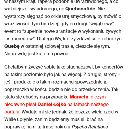
w naszym kraju rapera podobnie uwrażliwionego, a co
ważniejsze: świadomego, co
Quebonafide
. Nie
wystarczy sięgnąć po orkiestrę smyczkową, by mówić o
wrażliwości. Tym bardziej, gdy co drugi “wyjątkowy”
event to “zupełnie nowe aranżacje w wykonaniu żywych
instrumentów”. Dlatego Wy, którzy zdążyliście zobaczyć
Quebę
w ostatniej solowej trasie, cieszcie się tym.
Naprawdę jest ku temu powód.
Chciałbym życzyć sobie jako słuchaczowi, by koncertów
na takim poziomie było jak najwięcej. Z drugiej strony –
jeśli produkcje o takim rozmachu spowszednieją,
poprzeczka w końcu będzie nie do przeskoczenia. Tak
stało się choćby na przypadku
Marvela
, o czym
niedawno pisał
Daniel Łojko
na łamach naszego
portalu
. Wydaje mi się jednak, że jeszcze wiele rzeki w
Wiśle upłynie, zanim będziemy musieli brać na
poprawkę na n-tą trasę pokroju
Psycho Relations
.