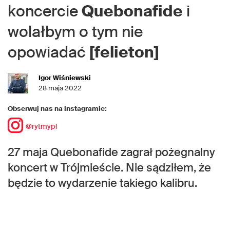
koncercie
Quebonafide
i
wolałbym o tym nie
opowiadać
[felieton]
Igor Wiśniewski
28 maja 2022
Obserwuj nas na instagramie:
@rytmypl
27 maja Quebonafide zagrał pożegnalny
koncert w Trójmieście. Nie sądziłem, że
będzie to wydarzenie takiego kalibru.