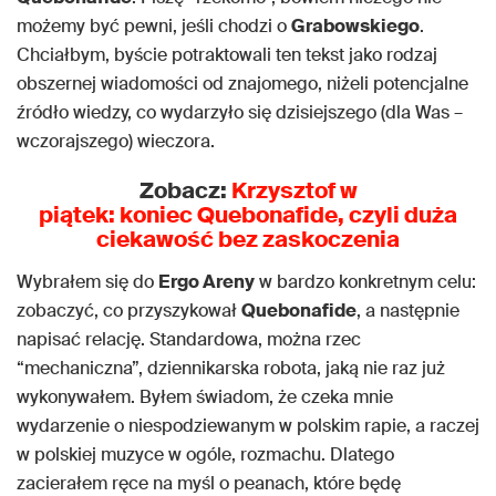
możemy być pewni, jeśli chodzi o
Grabowskiego
.
Chciałbym, byście potraktowali ten tekst jako rodzaj
obszernej wiadomości od znajomego, niżeli potencjalne
źródło wiedzy, co wydarzyło się dzisiejszego (dla Was –
wczorajszego) wieczora.
Zobacz:
Krzysztof w
piątek: koniec Quebonafide, czyli duża
ciekawość bez zaskoczenia
Wybrałem się do
Ergo Areny
w bardzo konkretnym celu:
zobaczyć, co przyszykował
Quebonafide
, a następnie
napisać relację. Standardowa, można rzec
“mechaniczna”, dziennikarska robota, jaką nie raz już
wykonywałem. Byłem świadom, że czeka mnie
wydarzenie o niespodziewanym w polskim rapie, a raczej
w polskiej muzyce w ogóle, rozmachu. Dlatego
zacierałem ręce na myśl o peanach, które będę