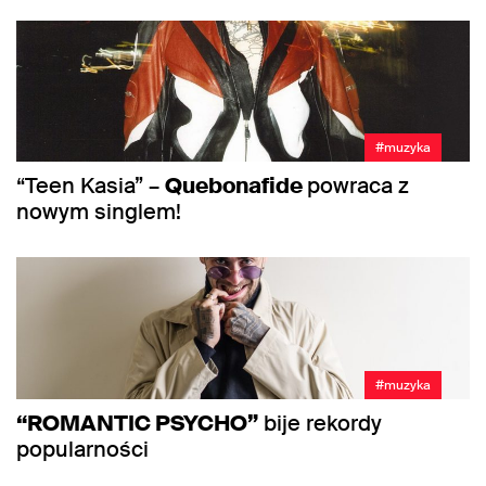
#muzyka
“Teen Kasia” –
Quebonafide
powraca z
nowym singlem!
#muzyka
“ROMANTIC PSYCHO”
bije rekordy
popularności