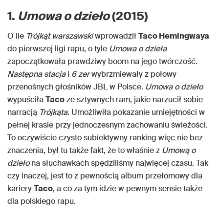
1.
Umowa o dzieło
(2015)
O ile
Trójkąt warszawski
wprowadził
Taco Hemingwaya
do pierwszej ligi rapu, o tyle
Umowa o dzieła
zapoczątkowała prawdziwy boom na jego twórczość.
Następna stacja
i
6 zer
wybrzmiewały z połowy
przenośnych głośników JBL w Polsce.
Umowa o dzieło
wypuściła
Taco
ze sztywnych ram, jakie narzucił sobie
narracją
Trójkąta
. Umożliwiła pokazanie umiejętności w
pełnej krasie przy jednoczesnym zachowaniu świeżości.
To oczywiście czysto subiektywny ranking więc nie bez
znaczenia, był tu także fakt, że to właśnie z
Umową o
dzieło
na słuchawkach spędziliśmy najwięcej czasu. Tak
czy inaczej, jest to z pewnością album przełomowy dla
kariery
Taco
, a co za tym idzie w pewnym sensie także
dla polskiego rapu.