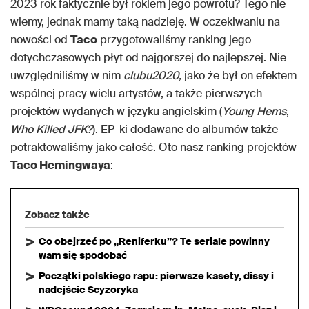
2023 rok faktycznie był rokiem jego powrotu? Tego nie
wiemy, jednak mamy taką nadzieję. W oczekiwaniu na
nowości od
Taco
przygotowaliśmy ranking jego
dotychczasowych płyt od najgorszej do najlepszej. Nie
uwzględniliśmy w nim
clubu2020,
jako że był on efektem
wspólnej pracy wielu artystów, a także pierwszych
projektów wydanych w języku angielskim (
Young Hems
,
Who Killed JFK?
). EP-ki dodawane do albumów także
potraktowaliśmy jako całość. Oto nasz ranking projektów
Taco Hemingwaya
:
Zobacz także
Co obejrzeć po „Reniferku”? Te seriale powinny
wam się spodobać
Początki polskiego rapu: pierwsze kasety, dissy i
nadejście Scyzoryka