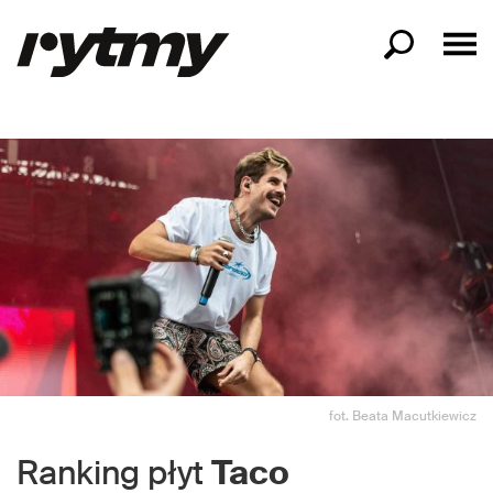
fot. Beata Macutkiewicz
Ranking płyt
Taco