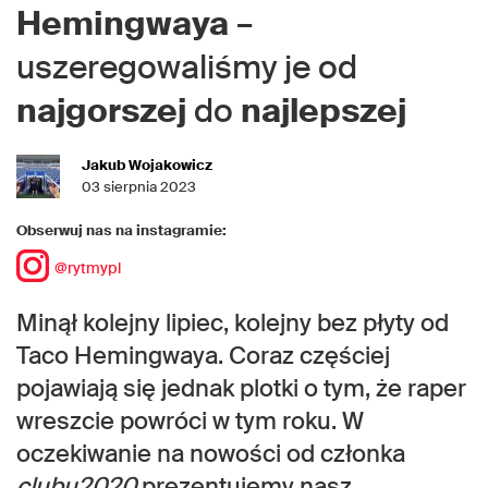
Hemingwaya
–
uszeregowaliśmy je od
najgorszej
do
najlepszej
Jakub Wojakowicz
03 sierpnia 2023
Obserwuj nas na instagramie:
@rytmypl
Minął kolejny lipiec, kolejny bez płyty od
Taco Hemingwaya. Coraz częściej
pojawiają się jednak plotki o tym, że raper
wreszcie powróci w tym roku. W
oczekiwanie na nowości od członka
clubu2020
prezentujemy nasz