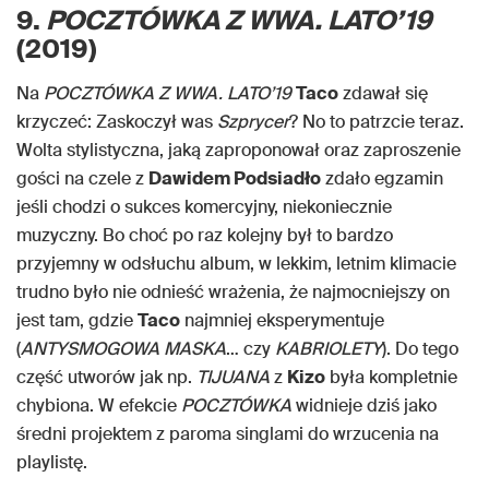
9.
POCZTÓWKA Z WWA. LATO’19
(2019)
Na
POCZTÓWKA Z WWA. LATO’19
Taco
zdawał się
krzyczeć: Zaskoczył was
Szprycer
? No to patrzcie teraz.
Wolta stylistyczna, jaką zaproponował oraz zaproszenie
gości na czele z
Dawidem Podsiadło
zdało egzamin
jeśli chodzi o sukces komercyjny, niekoniecznie
muzyczny. Bo choć po raz kolejny był to bardzo
przyjemny w odsłuchu album, w lekkim, letnim klimacie
trudno było nie odnieść wrażenia, że najmocniejszy on
jest tam, gdzie
Taco
najmniej eksperymentuje
(
ANTYSMOGOWA MASKA
… czy
KABRIOLETY
). Do tego
część utworów jak np.
TIJUANA
z
Kizo
była kompletnie
chybiona. W efekcie
POCZTÓWKA
widnieje dziś jako
średni projektem z paroma singlami do wrzucenia na
playlistę.