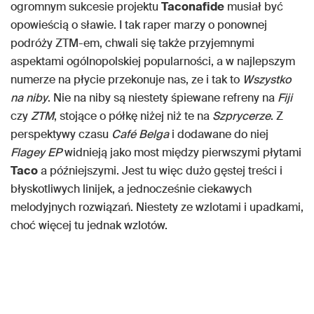
ogromnym sukcesie projektu
Taconafide
musiał być
opowieścią o sławie. I tak raper marzy o ponownej
podróży ZTM-em, chwali się także przyjemnymi
aspektami ogólnopolskiej popularności, a w najlepszym
numerze na płycie przekonuje nas, ze i tak to
Wszystko
na niby
. Nie na niby są niestety śpiewane refreny na
Fiji
czy
ZTM
, stojące o półkę niżej niż te na
Szprycerze
. Z
perspektywy czasu
Café Belga
i dodawane do niej
Flagey
EP
widnieją jako most między pierwszymi płytami
Taco
a późniejszymi. Jest tu więc dużo gęstej treści i
błyskotliwych linijek, a jednocześnie ciekawych
melodyjnych rozwiązań. Niestety ze wzlotami i upadkami,
choć więcej tu jednak wzlotów.