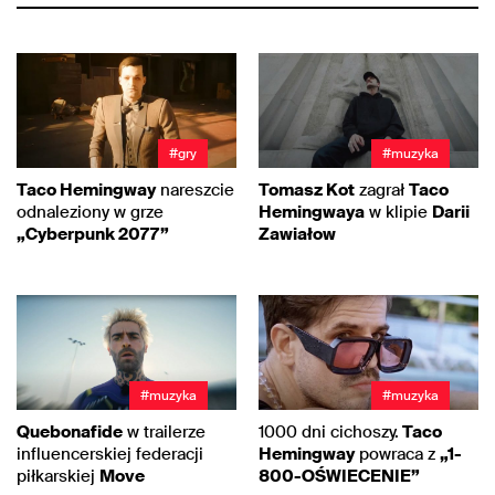
#gry
#muzyka
Taco Hemingway
nareszcie
Tomasz Kot
zagrał
Taco
odnaleziony w grze
Hemingwaya
w klipie
Darii
„Cyberpunk 2077”
Zawiałow
#muzyka
#muzyka
Quebonafide
w trailerze
1000 dni cichoszy.
Taco
influencerskiej federacji
Hemingway
powraca z
„1-
piłkarskiej
Move
800-OŚWIECENIE”