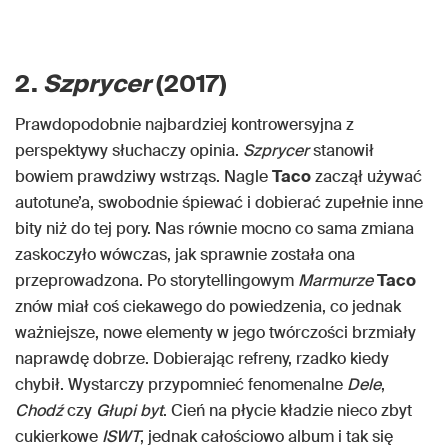
2.
Szprycer
(2017)
Prawdopodobnie najbardziej kontrowersyjna z
perspektywy słuchaczy opinia.
Szprycer
stanowił
bowiem prawdziwy wstrząs. Nagle
Taco
zaczął używać
autotune’a, swobodnie śpiewać i dobierać zupełnie inne
bity niż do tej pory. Nas równie mocno co sama zmiana
zaskoczyło wówczas, jak sprawnie została ona
przeprowadzona. Po storytellingowym
Marmurze
Taco
znów miał coś ciekawego do powiedzenia, co jednak
ważniejsze, nowe elementy w jego twórczości brzmiały
naprawdę dobrze. Dobierając refreny, rzadko kiedy
chybił. Wystarczy przypomnieć fenomenalne
Dele
,
Chodź
czy
Głupi byt
. Cień na płycie kładzie nieco zbyt
cukierkowe
ISWT
, jednak całościowo album i tak się