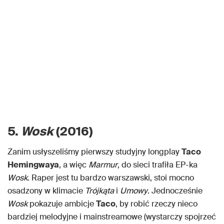
5.
Wosk
(2016)
Zanim usłyszeliśmy pierwszy studyjny longplay
Taco
Hemingwaya
, a więc
Marmur
, do sieci trafiła EP-ka
Wosk
. Raper jest tu bardzo warszawski, stoi mocno
osadzony w klimacie
Trójkąta
i
Umowy
. Jednocześnie
Wosk
pokazuje ambicje
Taco
, by robić rzeczy nieco
bardziej melodyjne i mainstreamowe (wystarczy spojrzeć