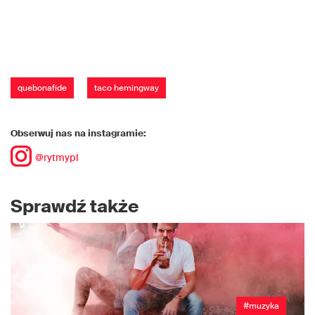
quebonafide
taco hemingway
Obserwuj nas na instagramie:
@rytmypl
Sprawdź także
#muzyka