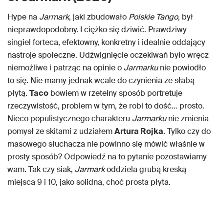
Hype na
Jarmark
, jaki zbudowało
Polskie Tango
, był
nieprawdopodobny. I ciężko się dziwić. Prawdziwy
singiel forteca, efektowny, konkretny i idealnie oddający
nastroje społeczne. Udźwignięcie oczekiwań było wręcz
niemożliwe i patrząc na opinie o
Jarmarku
nie powiodło
to się. Nie mamy jednak wcale do czynienia ze słabą
płytą.
Taco
bowiem w rzetelny sposób portretuje
rzeczywistość, problem w tym, że robi to dość… prosto.
Nieco populistycznego charakteru
Jarmarku
nie zmienia
pomysł ze skitami z udziałem
Artura Rojka
. Tylko czy do
masowego słuchacza nie powinno się mówić właśnie w
prosty sposób? Odpowiedź na to pytanie pozostawiamy
wam. Tak czy siak,
Jarmark
oddziela grubą kreską
miejsca 9 i 10, jako solidna, choć prosta płyta.