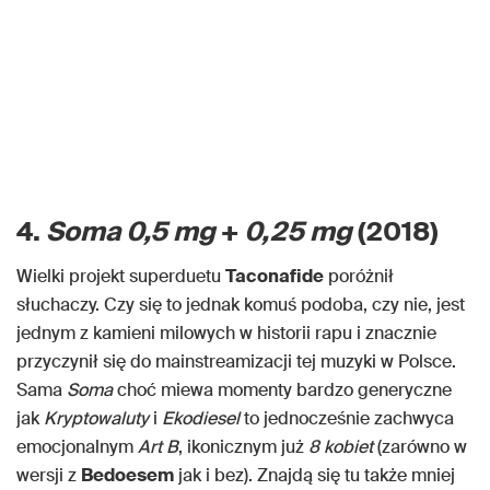
4.
Soma 0,5 mg
+
0,25 mg
(2018)
Wielki projekt superduetu
Taconafide
poróżnił
słuchaczy. Czy się to jednak komuś podoba, czy nie, jest
jednym z kamieni milowych w historii rapu i znacznie
przyczynił się do mainstreamizacji tej muzyki w Polsce.
Sama
Soma
choć miewa momenty bardzo generyczne
jak
Kryptowaluty
i
Ekodiesel
to jednocześnie zachwyca
emocjonalnym
Art B
, ikonicznym już
8 kobiet
(zarówno w
wersji z
Bedoesem
jak i bez). Znajdą się tu także mniej