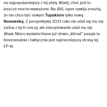
na najpopularniejszy z tej płyty
Wiatr
), choć jest to
jeszcze mocno wyważone. Na
BXL
raper nawija zresztą,
że nie chce być nowym
Tupakiem
tylko nową
Nosowską
. Z perspektywy 2023 roku nie udał się mu się
żadna z tych rzeczy, ale zdecydowanie udał mu się
Wosk
. Nieco wyświechtane już słowo „klimat” pasuje tu
fenomenalnie i faktycznie jest najmocniejszą stroną tej
EP-ki.