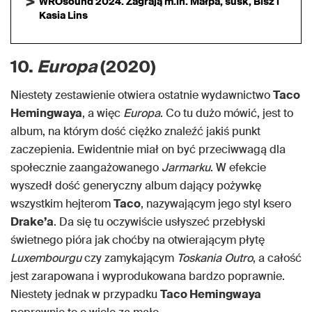
WROsound 2024. Zagrają m.in. Małpa, susk, Bisz i
Kasia Lins
10.
Europa
(2020)
Niestety zestawienie otwiera ostatnie wydawnictwo
Taco
Hemingwaya
, a więc
Europa
. Co tu dużo mówić, jest to
album, na którym dość ciężko znaleźć jakiś punkt
zaczepienia. Ewidentnie miał on być przeciwwagą dla
społecznie zaangażowanego
Jarmarku
. W efekcie
wyszedł dość generyczny album dający pożywkę
wszystkim hejterom
Taco
, nazywającym jego styl ksero
Drake’a
. Da się tu oczywiście usłyszeć przebłyski
świetnego pióra jak choćby na otwierającym płytę
Luxembourgu
czy zamykającym
Toskania Outro
, a całość
jest zarapowana i wyprodukowana bardzo poprawnie.
Niestety jednak w przypadku
Taco Hemingwaya