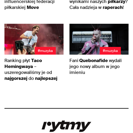
influencerskiej federacji
wynikami naszych
piłkarzy
?
piłkarskiej
Move
Cała nadzieja w
raperach
!
#muzyka
#muzyka
Ranking płyt
Taco
Fani
Quebonafide
wydali
Hemingwaya
–
jego nowy album w jego
uszeregowaliśmy je od
imieniu
najgorszej
do
najlepszej