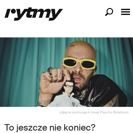
zdjęcie promujące trasę Psycho Relations
To jeszcze nie koniec?