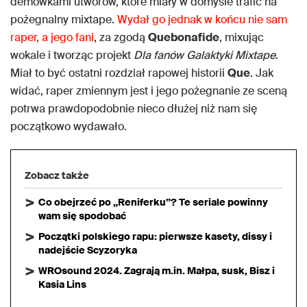
demówkami utworów, które miały w domyśle trafić na
pożegnalny mixtape.
Wydał go jednak w końcu nie sam
raper, a jego fani
, za zgodą
Quebonafide
, mixując
wokale i tworząc projekt
Dla fanów Galaktyki Mixtape
.
Miał to być ostatni rozdział rapowej historii
Que
. Jak
widać, raper zmiennym jest i jego pożegnanie ze sceną
potrwa prawdopodobnie nieco dłużej niż nam się
początkowo wydawało.
Zobacz także
Co obejrzeć po „Reniferku”? Te seriale powinny
wam się spodobać
Początki polskiego rapu: pierwsze kasety, dissy i
nadejście Scyzoryka
WROsound 2024. Zagrają m.in. Małpa, susk, Bisz i
Kasia Lins