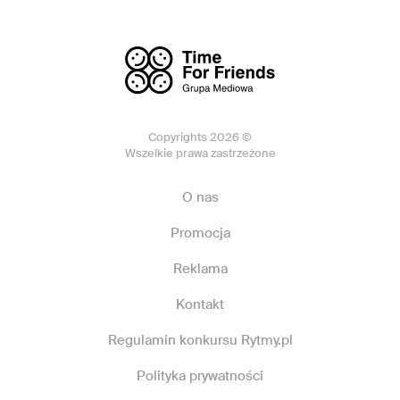
Copyrights 2026 ©
Wszelkie prawa zastrzeżone
O nas
Promocja
Reklama
Kontakt
Regulamin konkursu Rytmy.pl
Polityka prywatności