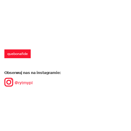
quebonafide
Obserwuj nas na instagramie:
@rytmypl