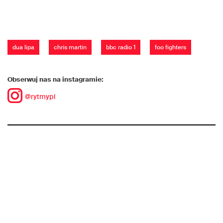
dua lipa
chris martin
bbc radio 1
foo fighters
Obserwuj nas na instagramie:
@rytmypl