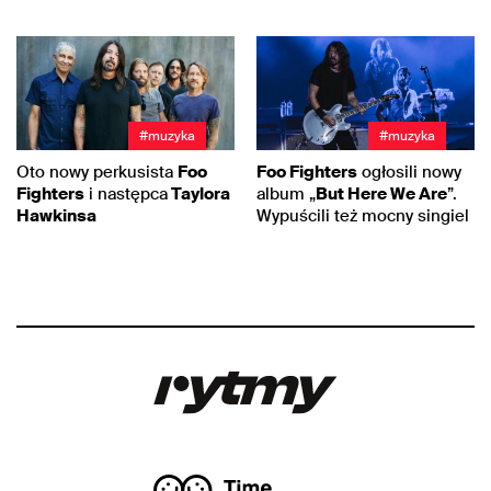
#muzyka
#muzyka
Oto nowy perkusista
Foo
Foo Fighters
ogłosili nowy
Fighters
i następca
Taylora
album „
But Here We Are
”.
Hawkinsa
Wypuścili też mocny singiel