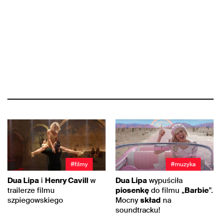
#filmy
#muzyka
Dua Lipa
i
Henry Cavill
w
Dua Lipa
wypuściła
trailerze filmu
piosenkę
do filmu „
Barbie
”.
szpiegowskiego
Mocny
skład
na
soundtracku!