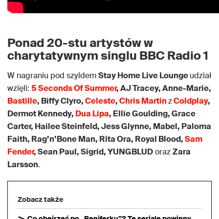
Ponad 20-stu artystów w
charytatywnym singlu BBC Radio 1
W nagraniu pod szyldem
Stay Home Live Lounge
udział
wzięli:
5 Seconds Of Summer
, AJ Tracey, Anne-Marie,
Bastille
, Biffy Clyro,
Celeste
,
Chris Martin
z
Coldplay
,
Dermot Kennedy,
Dua Lipa
, Ellie Goulding, Grace
Carter, Hailee Steinfeld, Jess Glynne, Mabel, Paloma
Faith, Rag’n’Bone Man, Rita Ora, Royal Blood,
Sam
Fender
, Sean Paul, Sigrid, YUNGBLUD
oraz
Zara
Larsson
.
Zobacz także
Co obejrzeć po „Reniferku”? Te seriale powinny