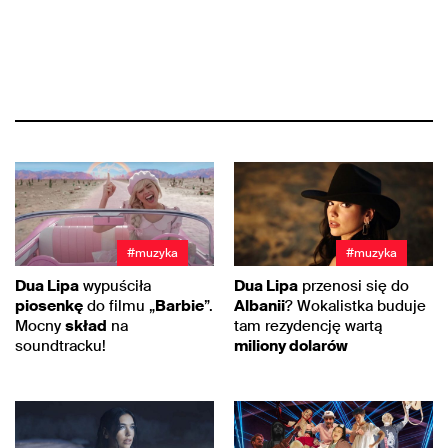
#muzyka
#muzyka
Dua Lipa
wypuściła
Dua Lipa
przenosi się do
piosenkę
do filmu „
Barbie
”.
Albanii
? Wokalistka buduje
Mocny
skład
na
tam rezydencję wartą
soundtracku!
miliony dolarów