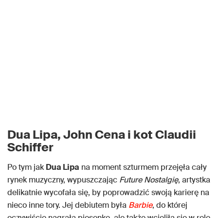
Dua Lipa, John Cena i kot Claudii
Schiffer
Po tym jak
Dua Lipa
na moment szturmem przejęła cały
rynek muzyczny, wypuszczając
Future Nostalgię
, artystka
delikatnie wycofała się, by poprowadzić swoją karierę na
nieco inne tory. Jej debiutem była
Barbie
, do której
oczywiście nagrała piosenkę, ale także wcieliła się w rolę