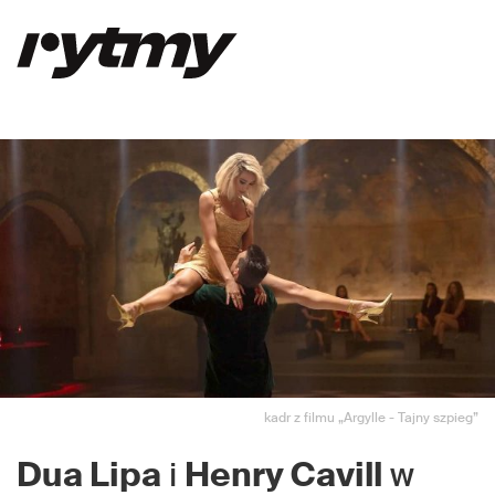
kadr z filmu „Argylle - Tajny szpieg”
Dua Lipa
i
Henry Cavill
w