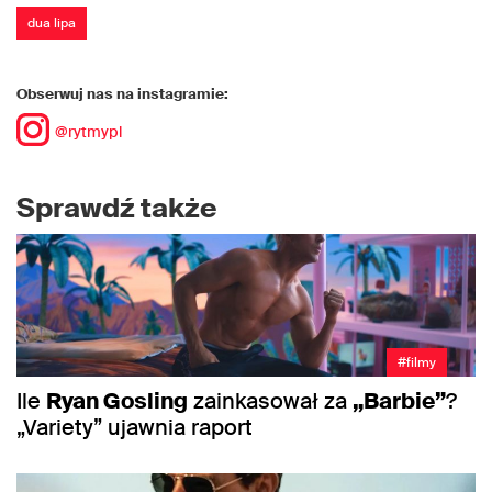
dua lipa
Obserwuj nas na instagramie:
@rytmypl
Sprawdź także
#filmy
Ile
Ryan Gosling
zainkasował za
„Barbie”
?
„Variety” ujawnia raport