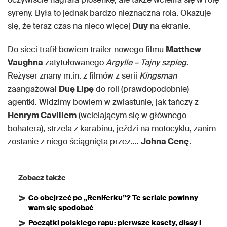
syreny. Była to jednak bardzo nieznaczna rola. Okazuje
się, że teraz czas na nieco więcej
Duy
na ekranie.
Do sieci trafił bowiem trailer nowego filmu
Matthew
Vaughna
zatytułowanego
Argylle – Tajny szpieg
.
Reżyser znany m.in. z filmów z serii
Kingsman
zaangażował
Duę Lipę
do roli (prawdopodobnie)
agentki. Widzimy bowiem w zwiastunie, jak tańczy z
Henrym Cavillem
(wcielającym się w głównego
bohatera), strzela z karabinu, jeździ na motocyklu, zanim
zostanie z niego ściągnięta przez….
Johna Cenę
.
Zobacz także
Co obejrzeć po „Reniferku”? Te seriale powinny
wam się spodobać
Początki polskiego rapu: pierwsze kasety, dissy i