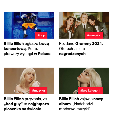
#pop
#muzyka
Billie Eilish
ogłasza
trasę
Rozdano
Grammy 2024
.
koncertową
. Po raz
Oto pełna lista
pierwszy wystąpi
w Polsce
!
nagrodzonych
#muzyka
#bez kategorii
Billie Eilish
przyznała, że
Billie Eilish
zajawia
nowy
„bad guy”
to
najgłupsza
album
. „Nadchodzi
piosenka na świecie
mnóstwo muzyki”