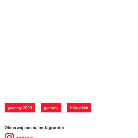
grammy 2020
grammy
billie eilish
Obserwuj nas na instagramie: