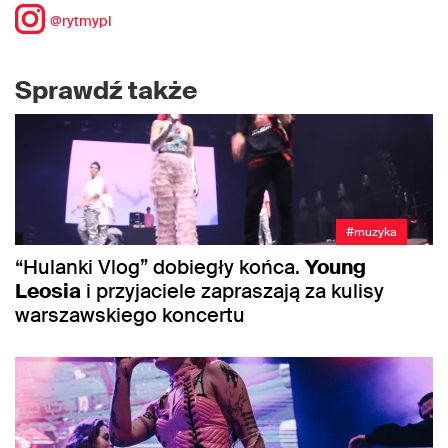
@rytmypl
Sprawdź także
#muzyka
“Hulanki Vlog” dobiegły końca.
Young
Leosia
i przyjaciele zapraszają za kulisy
warszawskiego koncertu