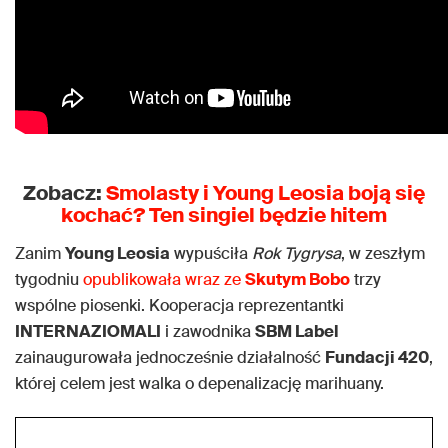
Zobacz:
Smolasty i Young Leosia boją się
kochać? Ten singiel będzie hitem
Zanim
Young Leosia
wypuściła
Rok Tygrysa
, w zeszłym
tygodniu
opublikowała wraz ze
Skutym Bobo
trzy
wspólne piosenki. Kooperacja reprezentantki
INTERNAZIOMALI
i zawodnika
SBM Label
zainaugurowała jednocześnie działalność
Fundacji 420
,
której celem jest walka o depenalizację marihuany.