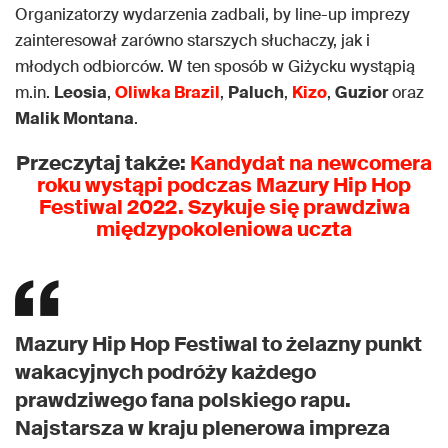
Organizatorzy wydarzenia zadbali, by line-up imprezy
zainteresował zarówno starszych słuchaczy, jak i
młodych odbiorców. W ten sposób w Giżycku wystąpią
m.in.
Leosia
,
Oliwka Brazil
,
Paluch
,
Kizo
,
Guzior
oraz
Malik Montana
.
Przeczytaj także:
Kandydat na newcomera
roku wystąpi podczas Mazury Hip Hop
Festiwal 2022. Szykuje się prawdziwa
międzypokoleniowa uczta
Mazury Hip Hop Festiwal to żelazny punkt
wakacyjnych podróży każdego
prawdziwego fana polskiego rapu.
Najstarsza w kraju plenerowa impreza