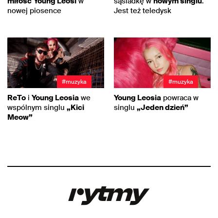
miłość
Young Leosi
w
sąsiadkę w
nowym singlu
.
nowej piosence
Jest też teledysk
#muzyka
#muzyka
ReTo
i
Young Leosia
we
Young Leosia
powraca w
wspólnym singlu
„Kici
singlu
„Jeden dzień”
Meow”