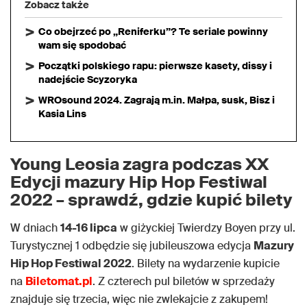
Zobacz także
Co obejrzeć po „Reniferku”? Te seriale powinny
wam się spodobać
Początki polskiego rapu: pierwsze kasety, dissy i
nadejście Scyzoryka
WROsound 2024. Zagrają m.in. Małpa, susk, Bisz i
Kasia Lins
Young Leosia zagra podczas XX
Edycji mazury Hip Hop Festiwal
2022 – sprawdź, gdzie kupić bilety
W dniach
14-16 lipca
w giżyckiej Twierdzy Boyen przy ul.
Turystycznej 1 odbędzie się jubileuszowa edycja
Mazury
Hip Hop Festiwal 2022
. Bilety na wydarzenie kupicie
na
Biletomat.pl
. Z czterech pul biletów w sprzedaży
znajduje się trzecia, więc nie zwlekajcie z zakupem!