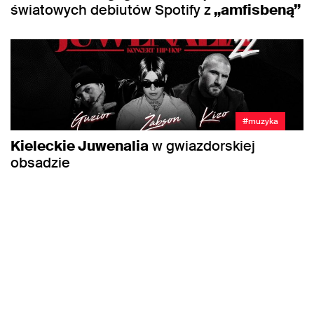
światowych debiutów Spotify z
„amfisbeną”
#muzyka
Kieleckie Juwenalia
w gwiazdorskiej
obsadzie