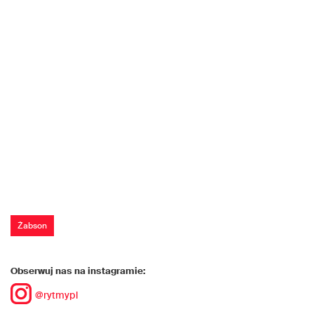
Żabson
Obserwuj nas na instagramie:
@rytmypl