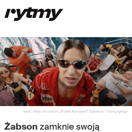
kadr z klipu do utworu „Polski Karnawał” Żabsona i Young Igiego
Żabson
zamknie swoją