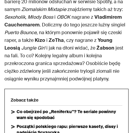
barierę 20 milionów odsłuchań w serwisie Spotify, a na
samym
Ziomalskim Mixtapie
znajdziemy takich aż trzy:
Sexoholik
,
Młody Boss
i
OBOK
nagrane z
Vladimirem
Cauchemarem
. Doliczmy do tego jeszcze luźny singiel
Puerto Bounce
, na którym ponownie pojawił się czeski
raper, a także
Kizo
i
ZeTha
, czy nagrane z
Young
Leosią
Jungle Girl
i jak na dłoni widać, że
Żabson
jest
na fali. To co? Kolejny legalny album i kolejna
przekroczona granica sprzedażowa? Osobiście będę
ciężko zdziwiony jeśli zakończenie trylogii ziomali nie
osiągnie wyniku przynajmniej podwójnej platyny.
Zobacz także
Co obejrzeć po „Reniferku”? Te seriale powinny
wam się spodobać
Początki polskiego rapu: pierwsze kasety, dissy i
nadejście Scyzoryka