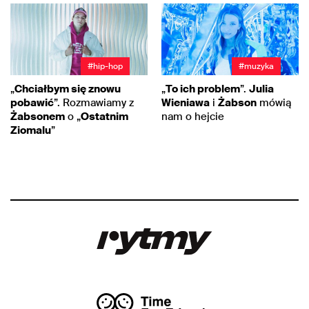
#hip-hop
#muzyka
„
Chciałbym się znowu
„
To ich problem
”.
Julia
pobawić
”. Rozmawiamy z
Wieniawa
i
Żabson
mówią
Żabsonem
o „
Ostatnim
nam o hejcie
Ziomalu
”