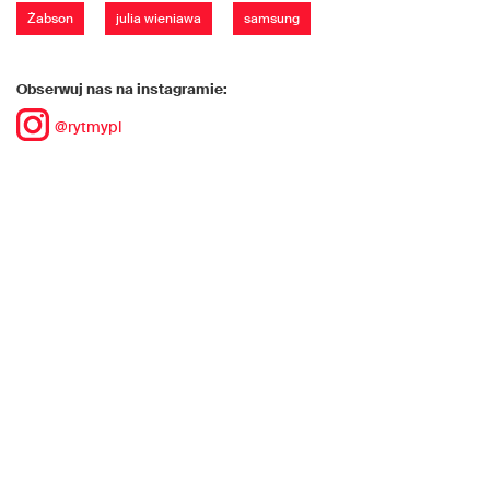
Żabson
julia wieniawa
samsung
Obserwuj nas na instagramie:
@rytmypl