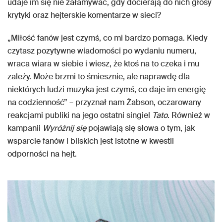
udaje im się nie załamywać, gdy docierają do nich głosy
krytyki oraz hejterskie komentarze w sieci?
„Miłość fanów jest czymś, co mi bardzo pomaga. Kiedy
czytasz pozytywne wiadomości po wydaniu numeru,
wraca wiara w siebie i wiesz, że ktoś na to czeka i mu
zależy. Może brzmi to śmiesznie, ale naprawdę dla
niektórych ludzi muzyka jest czymś, co daje im energię
na codzienność” – przyznał nam Żabson, oczarowany
reakcjami publiki na jego ostatni singiel
Tato
. Również w
kampanii
Wyróżnij się
pojawiają się słowa o tym, jak
wsparcie fanów i bliskich jest istotne w kwestii
odporności na hejt.