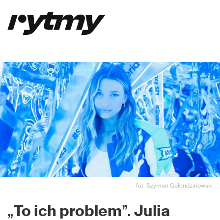
fot. Szymon Golendzinowski
„
To ich problem
”.
Julia