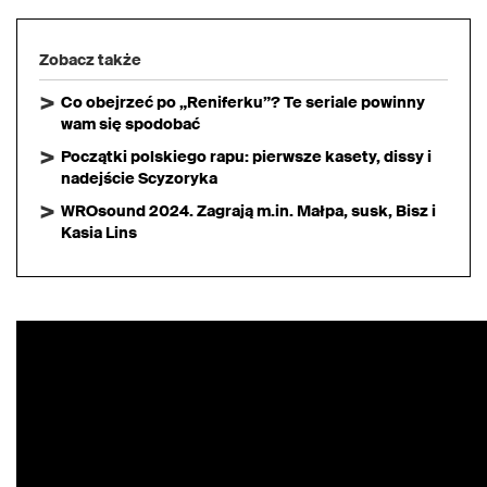
Zobacz także
Co obejrzeć po „Reniferku”? Te seriale powinny
wam się spodobać
Początki polskiego rapu: pierwsze kasety, dissy i
nadejście Scyzoryka
WROsound 2024. Zagrają m.in. Małpa, susk, Bisz i
Kasia Lins