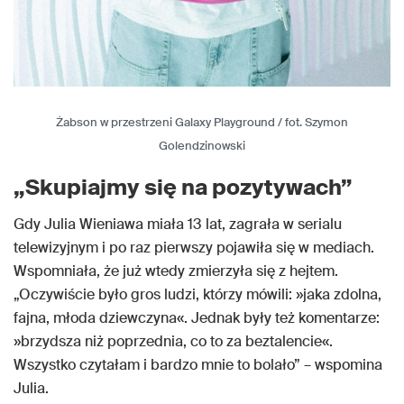
Żabson w przestrzeni Galaxy Playground / fot. Szymon
Golendzinowski
„Skupiajmy się na pozytywach”
Gdy Julia Wieniawa miała 13 lat, zagrała w serialu
telewizyjnym i po raz pierwszy pojawiła się w mediach.
Wspomniała, że już wtedy zmierzyła się z hejtem.
„Oczywiście było gros ludzi, którzy mówili: »jaka zdolna,
fajna, młoda dziewczyna«. Jednak były też komentarze:
»brzydsza niż poprzednia, co to za beztalencie«.
Wszystko czytałam i bardzo mnie to bolało” – wspomina
Julia.