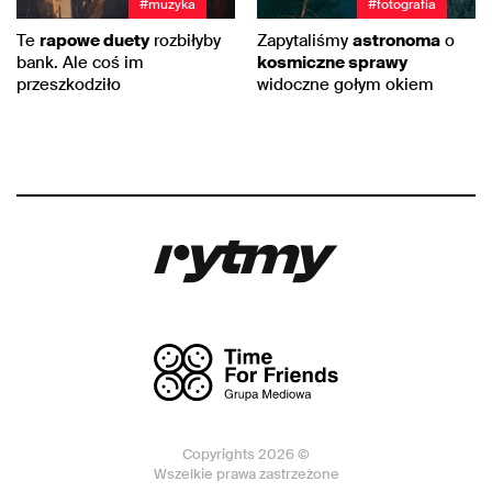
#muzyka
#fotografia
Te
rapowe duety
rozbiłyby
Zapytaliśmy
astronoma
o
bank. Ale coś im
kosmiczne sprawy
przeszkodziło
widoczne gołym okiem
Copyrights 2026 ©
Wszelkie prawa zastrzeżone