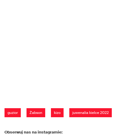
guzior
Żabson
kizo
juwenalia kielce 2022
Obserwuj nas na instagramie: