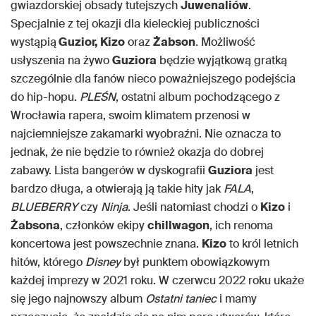
gwiazdorskiej obsady tutejszych
Juwenaliów
.
Specjalnie z tej okazji dla kieleckiej publiczności
wystąpią
Guzior, Kizo
oraz
Żabson
. Możliwość
usłyszenia na żywo
Guziora
będzie wyjątkową gratką
szczególnie dla fanów nieco poważniejszego podejścia
do hip-hopu.
PLEŚN
, ostatni album pochodzącego z
Wrocławia rapera, swoim klimatem przenosi w
najciemniejsze zakamarki wyobraźni. Nie oznacza to
jednak, że nie będzie to również okazja do dobrej
zabawy. Lista bangerów w dyskografii
Guziora
jest
bardzo długa, a otwierają ją takie hity jak
FALA
,
BLUEBERRY
czy
Ninja
. Jeśli natomiast chodzi o
Kizo
i
Żabsona
, członków ekipy
chillwagon
, ich renoma
koncertowa jest powszechnie znana.
Kizo
to król letnich
hitów, którego
Disney
był punktem obowiązkowym
każdej imprezy w 2021 roku. W czerwcu 2022 roku ukaże
się jego najnowszy album
Ostatni taniec
i mamy