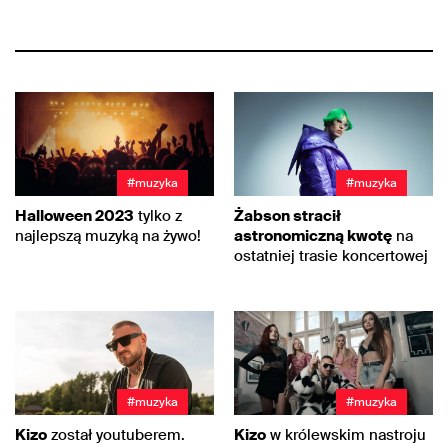
#muzyka
#muzyka
Halloween 2023
tylko z
Żabson stracił
najlepszą muzyką na żywo!
astronomiczną kwotę
na
ostatniej trasie koncertowej
#muzyka
#muzyka
Kizo
został youtuberem.
Kizo
w królewskim nastroju