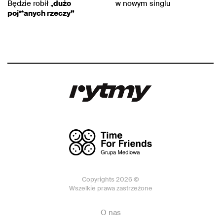
Będzie robił „
dużo
w nowym singlu
poj**anych rzeczy”
Copyrights 2026 ©
Wszelkie prawa zastrzeżone
O nas