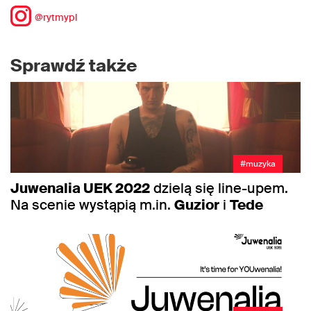
@rytmypl
Sprawdź także
#muzyka
Juwenalia UEK 2022
dzielą się line-upem.
Na scenie wystąpią m.in.
Guzior
i
Tede