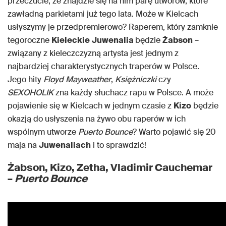
przeczucie, że znajdzie się na nim parę utworów, które
zawładną parkietami już tego lata. Może w Kielcach
usłyszymy je przedpremierowo? Raperem, który zamknie
tegoroczne
Kieleckie
Juwenalia
będzie
Żabson
–
związany z kieleczczyzną artysta jest jednym z
najbardziej charakterystycznych traperów w Polsce.
Jego hity
Floyd Mayweather
,
Księżniczki
czy
SEXOHOLIK
zna każdy słuchacz rapu w Polsce. A może
pojawienie się w Kielcach w jednym czasie z
Kizo
będzie
okazją do usłyszenia na żywo obu raperów w ich
wspólnym utworze
Puerto Bounce
? Warto pojawić się 20
maja na
Juwenaliach
i to sprawdzić!
Żabson, Kizo, Zetha, Vladimir Cauchemar
–
Puerto Bounce