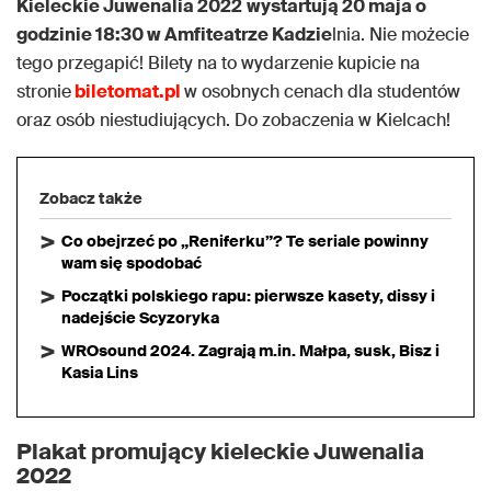
Kieleckie Juwenalia 2022
wystartują 20 maja o
godzinie 18:30 w Amfiteatrze Kadzie
lnia. Nie możecie
tego przegapić! Bilety na to wydarzenie kupicie na
stronie
biletomat.pl
w osobnych cenach dla studentów
oraz osób niestudiujących. Do zobaczenia w Kielcach!
Zobacz także
Co obejrzeć po „Reniferku”? Te seriale powinny
wam się spodobać
Początki polskiego rapu: pierwsze kasety, dissy i
nadejście Scyzoryka
WROsound 2024. Zagrają m.in. Małpa, susk, Bisz i
Kasia Lins
Plakat promujący kieleckie Juwenalia
2022