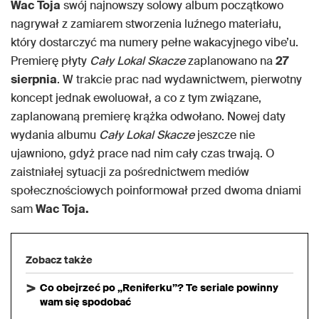
Wac Toja
swój najnowszy solowy album początkowo
nagrywał z zamiarem stworzenia luźnego materiału,
który dostarczyć ma numery pełne wakacyjnego vibe’u.
Premierę płyty
Cały Lokal Skacze
zaplanowano na
27
sierpnia
. W trakcie prac nad wydawnictwem, pierwotny
koncept jednak ewoluował, a co z tym związane,
zaplanowaną premierę krążka odwołano. Nowej daty
wydania albumu
Cały Lokal Skacze
jeszcze nie
ujawniono, gdyż prace nad nim cały czas trwają. O
zaistniałej sytuacji za pośrednictwem mediów
społecznościowych poinformował przed dwoma dniami
sam
Wac Toja.
Zobacz także
Co obejrzeć po „Reniferku”? Te seriale powinny
wam się spodobać