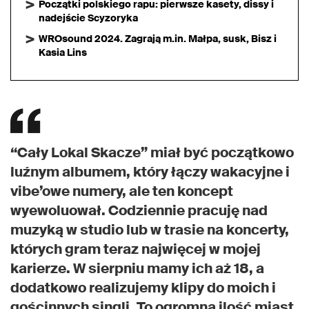
Początki polskiego rapu: pierwsze kasety, dissy i
nadejście Scyzoryka
WROsound 2024. Zagrają m.in. Małpa, susk, Bisz i
Kasia Lins
“Cały Lokal Skacze” miał być początkowo
luźnym albumem, który łączy wakacyjne i
vibe’owe numery, ale ten koncept
wyewoluował. Codziennie pracuję nad
muzyką w studio lub w trasie na koncerty,
których gram teraz najwięcej w mojej
karierze. W sierpniu mamy ich aż 18, a
dodatkowo realizujemy klipy do moich i
gościnnych singli. To ogromna ilość miast,