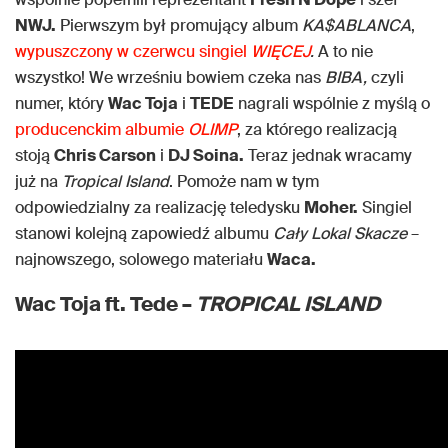
NWJ.
Pierwszym był promujący album
KA$ABLANCA
,
wypuszczony w czerwcu singiel
WIĘCEJ
.
A to nie
wszystko! We wrześniu bowiem czeka nas
BIBA,
czyli
numer, który
Wac Toja
i
TEDE
nagrali wspólnie z myślą o
producenckim albumie
OLIMP
, za którego realizacją
stoją
Chris Carson
i
DJ Soina.
Teraz jednak wracamy
już na
Tropical Island
. Pomoże nam w tym
odpowiedzialny za realizację teledysku
Moher.
Singiel
stanowi kolejną zapowiedź albumu
Cały Lokal Skacze
–
najnowszego, solowego materiału
Waca.
Wac Toja ft. Tede –
TROPICAL ISLAND