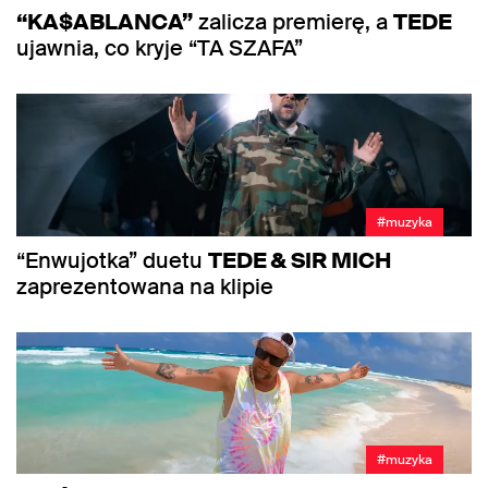
“KA$ABLANCA”
zalicza premierę, a
TEDE
ujawnia, co kryje “TA SZAFA”
#muzyka
“Enwujotka” duetu
TEDE & SIR MICH
zaprezentowana na klipie
#muzyka