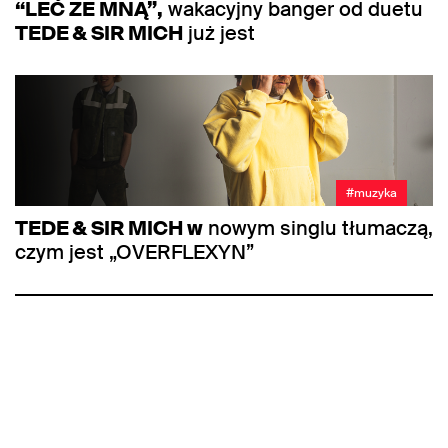
“LEĆ ZE MNĄ”,
wakacyjny banger od duetu
TEDE & SIR MICH
już jest
#muzyka
TEDE & SIR MICH w
nowym singlu tłumaczą,
czym jest „OVERFLEXYN”