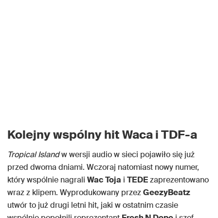
Kolejny wspólny hit Waca i TDF-a
Tropical Island
w wersji audio w sieci pojawiło się już
przed dwoma dniami. Wczoraj natomiast nowy numer,
który wspólnie nagrali
Wac Toja
i
TEDE
zaprezentowano
wraz z klipem. Wyprodukowany przez
GeezyBeatz
utwór to już drugi letni hit, jaki w ostatnim czasie
wspólnie popełnili reprezentant
Fresh N Dope
i szef