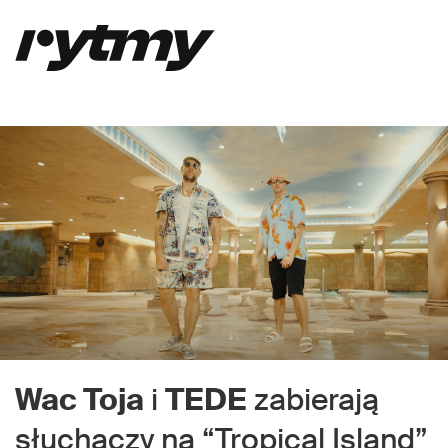
Wac Toja
i
TEDE
zabierają
słuchaczy na “Tropical Island”