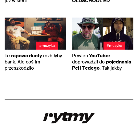
już w sieci
OLDSCHOOL ED
#muzyka
#muzyka
Te
rapowe duety
rozbiłyby
Pewien
YouTuber
bank. Ale coś im
doprowadził do
pojednania
przeszkodziło
Pei i Tedego
. Tak jakby