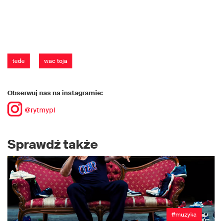
tede
wac toja
Obserwuj nas na instagramie:
@rytmypl
Sprawdź także
#muzyka