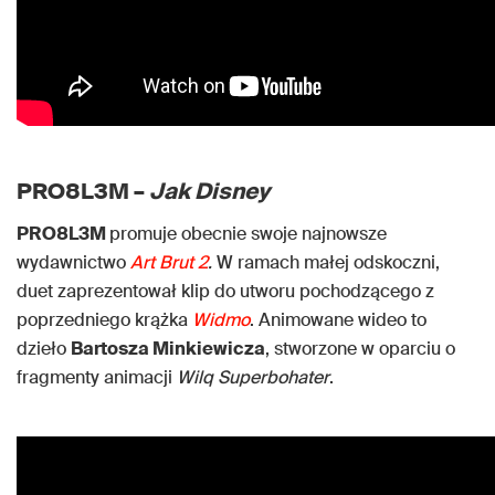
PRO8L3M –
Jak Disney
PRO8L3M
promuje obecnie swoje najnowsze
wydawnictwo
Art Brut 2
.
W ramach małej odskoczni,
duet zaprezentował klip do utworu pochodzącego z
poprzedniego krążka
Widmo
. Animowane wideo to
dzieło
Bartosza Minkiewicza
, stworzone w oparciu o
fragmenty animacji
Wilq Superbohater
.