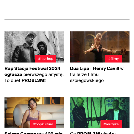
#hip-hop
#filmy
Rap Stacja Festiwal 2024
Dua Lipa
i
Henry Cavill
w
ogłasza
pierwszego artystę.
trailerze filmu
To duet
PRO8L3M!
szpiegowskiego
#popkultura
#muzyka