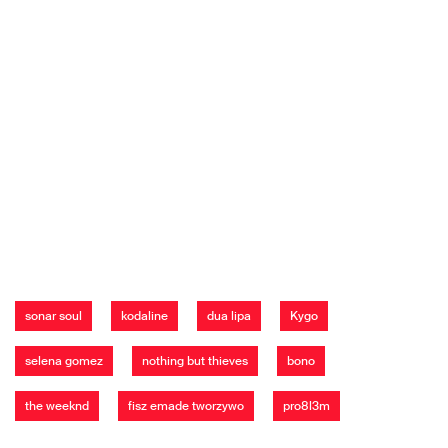
sonar soul
kodaline
dua lipa
Kygo
selena gomez
nothing but thieves
bono
the weeknd
fisz emade tworzywo
pro8l3m