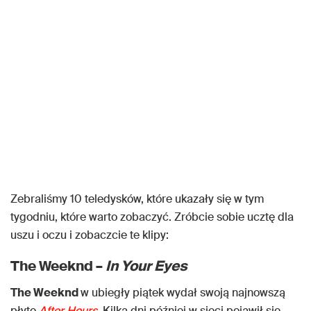
Zebraliśmy 10 teledysków, które ukazały się w tym
tygodniu, które warto zobaczyć. Zróbcie sobie ucztę dla
uszu i oczu i zobaczcie te klipy:
The Weeknd –
In Your Eyes
The Weeknd
w ubiegły piątek wydał swoją najnowszą
płytę
After Hours
. Kilka dni później w sieci pojawił się