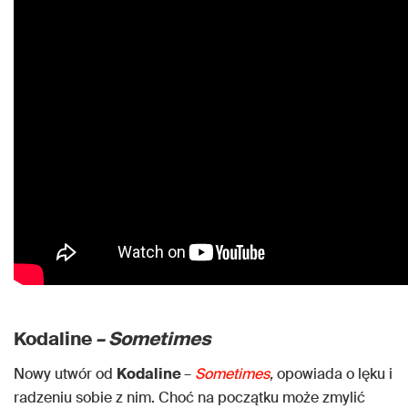
Kodaline
– Sometimes
Nowy utwór od
Kodaline
–
Sometimes
,
opowiada o lęku i
radzeniu sobie z nim. Choć na początku może zmylić