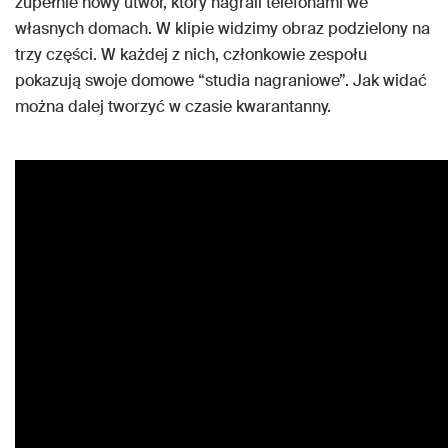
zupełnie nowy utwór, który nagrali telefonami we
własnych domach. W klipie widzimy obraz podzielony na
trzy części. W każdej z nich, członkowie zespołu
pokazują swoje domowe “studia nagraniowe”. Jak widać
można dalej tworzyć w czasie kwarantanny.