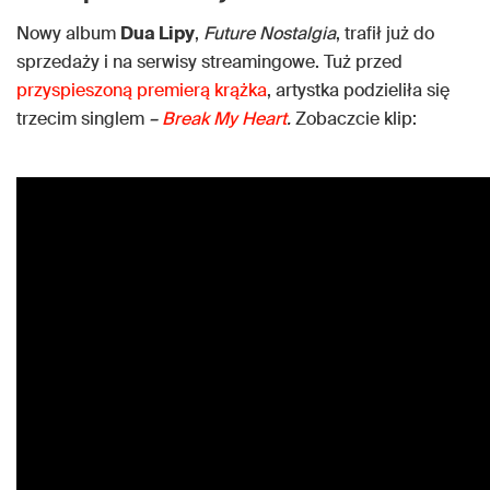
Nowy album
Dua Lipy
,
Future Nostalgia
, trafił już do
sprzedaży i na serwisy streamingowe. Tuż przed
przyspieszoną premierą krążka
, artystka podzieliła się
trzecim singlem
–
Break My Heart
.
Zobaczcie klip: