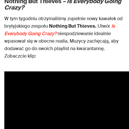
Nothing But Thieves
– Is Everybody Going
Crazy?
W tym tygodniu otrzymaliśmy zupełnie nowy kawałek od
brytyjskiego zespołu
Nothing But Thieves.
Utwór
Is
Everybody Going Crazy?
niespodziewanie idealnie
wpasował się w obecne realia. Muzycy zachęcają, aby
dodawać go do swoich playlist na kwarantannę.
Zobaczcie klip: