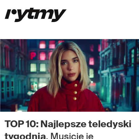
TOP 10: Najlepsze teledyski
tygodnia
. Musicie je