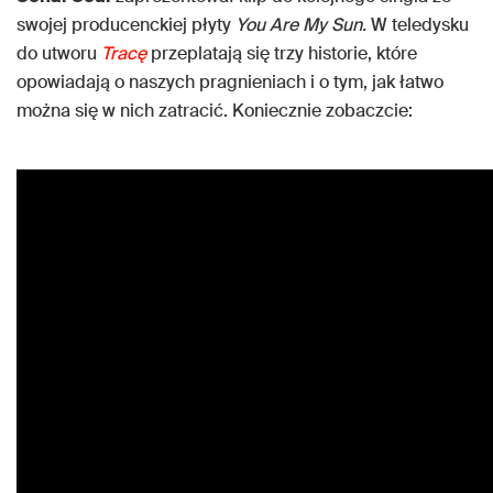
swojej producenckiej płyty
You Are My Sun.
W teledysku
do utworu
Tracę
przeplatają się trzy historie, które
opowiadają o naszych pragnieniach i o tym, jak łatwo
można się w nich zatracić. Koniecznie zobaczcie: