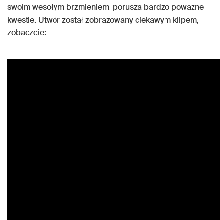
swoim wesołym brzmieniem, porusza bardzo poważne
kwestie. Utwór został zobrazowany ciekawym klipem,
zobaczcie: