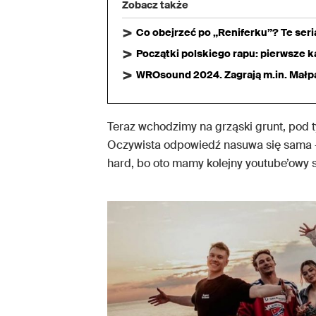
Zobacz także
Co obejrzeć po „Reniferku”? Te ser
Początki polskiego rapu: pierwsze ka
WROsound 2024. Zagrają m.in. Małpa,
Teraz wchodzimy na grząski grunt, pod t
Oczywista odpowiedź nasuwa się sama – c
hard, bo oto mamy kolejny youtube’owy 