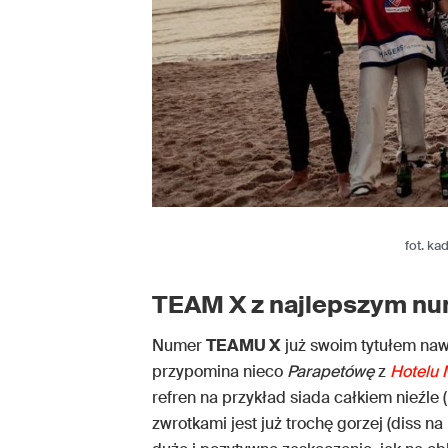
fot. ka
TEAM X z najlepszym nu
Numer
TEAMU X
już swoim tytułem naw
przypomina nieco
Parapetówę
z
Hotelu M
refren na przykład siada całkiem nieźle (
zwrotkami jest już trochę gorzej (diss n