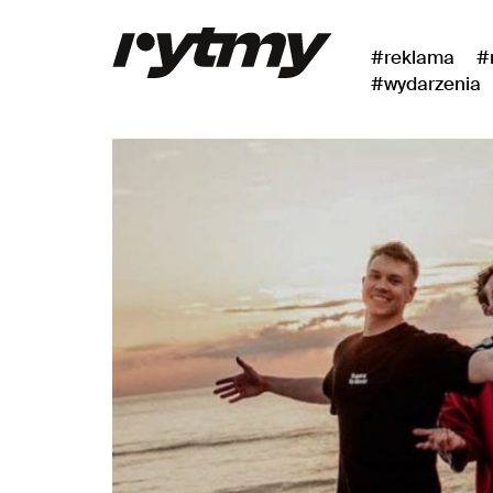
#reklama
#
#wydarzenia