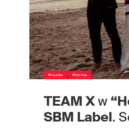
#muzyka
#hip-hop
TEAM X
w
“H
SBM Label
. 