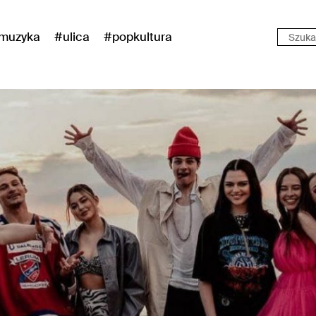
muzyka
#ulica
#popkultura