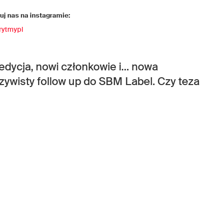
j nas na instagramie:
rytmypl
 edycja, nowi członkowie i… nowa
zywisty follow up do SBM Label. Czy teza