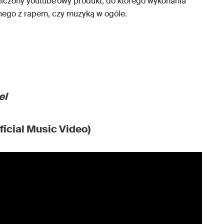
bliczony youtube’owy produkt, do którego wykonania
lnego z rapem, czy muzyką w ogóle.
el
ficial Music Video)