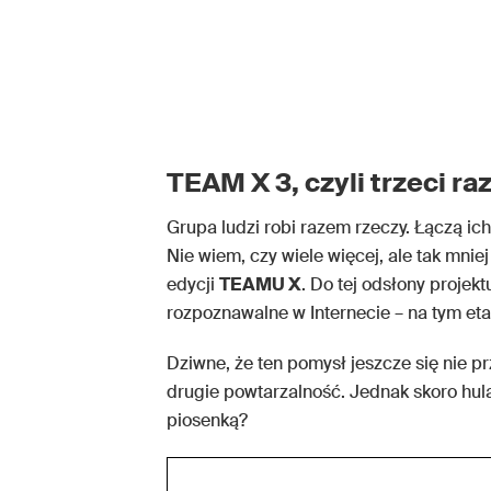
TEAM X 3, czyli trzeci ra
Grupa ludzi robi razem rzeczy. Łączą ich
Nie wiem, czy wiele więcej, ale tak mni
edycji
TEAMU X
. Do tej odsłony projek
rozpoznawalne w Internecie – na tym etap
Dziwne, że ten pomysł jeszcze się nie p
drugie powtarzalność. Jednak skoro hula
piosenką?