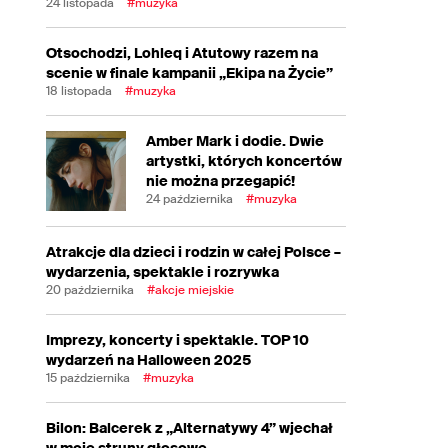
24 listopada
#muzyka
Otsochodzi, Lohleq i Atutowy razem na
scenie w finale kampanii „Ekipa na Życie”
18 listopada
#muzyka
Amber Mark i dodie. Dwie
artystki, których koncertów
nie można przegapić!
24 października
#muzyka
Atrakcje dla dzieci i rodzin w całej Polsce –
wydarzenia, spektakle i rozrywka
20 października
#akcje miejskie
Imprezy, koncerty i spektakle. TOP 10
wydarzeń na Halloween 2025
15 października
#muzyka
Bilon: Balcerek z „Alternatywy 4” wjechał
w moje struny głosowe