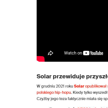
Solar przewiduje przysz
W grudniu 2021 roku
Solar
opublikował
polskiego hip-hopu
. Kiedy tylko wyszed
Czyżby jego teza faktycznie miała się s