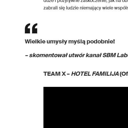
duże i pozytywne zaskoczenie, jak na o
zabrali się ludzie niemający wiele wspó
Wielkie umysły myślą podobnie!
– skomentował utwór kanał SBM Lab
TEAM X –
HOTEL FAMILIJA
(Of