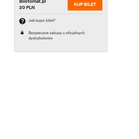
Biletomat.pl
KUP BILET
20 PLN
Jak kupić bilet?
Bezpieczne zakupy u oficjalnych
dystrybutorów