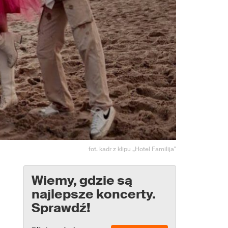
fot. kadr z klipu „Hotel Familija"
Wiemy, gdzie są
najlepsze koncerty.
Sprawdź!