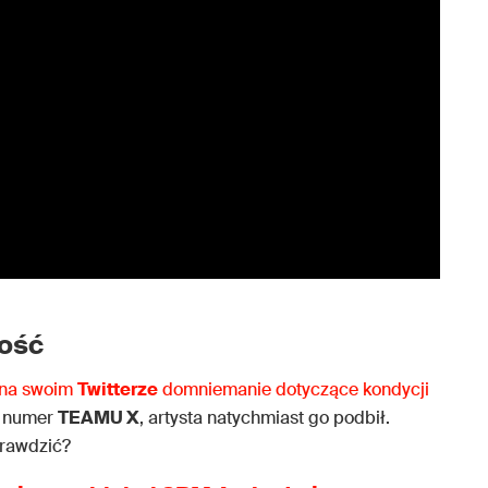
łość
 na swoim
Twitterze
domniemanie dotyczące kondycji
ł numer
TEAMU X
, artysta natychmiast go podbił.
prawdzić?