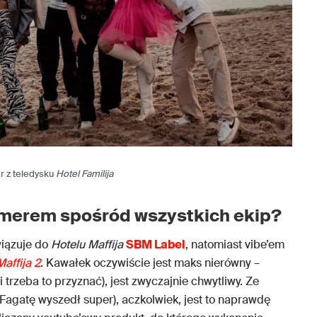
dr z teledysku
Hotel Familija
merem spośród wszystkich ekip?
iązuje do
Hotelu Maffija
SBM Label
, natomiast vibe’em
affija 2
. Kawałek oczywiście jest maks nierówny –
i trzeba to przyznać), jest zwyczajnie chwytliwy. Ze
a Fagatę wyszedł super), aczkolwiek, jest to naprawdę