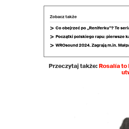
Zobacz także
Co obejrzeć po „Reniferku”? Te ser
Początki polskiego rapu: pierwsze ka
WROsound 2024. Zagrają m.in. Małpa,
Przeczytaj także:
Rosalía to 
ut