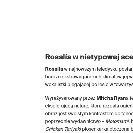
Rosalía w nietypowej sce
Rosalía
w najnowszym teledysku postan
bardzo ekstrawaganckich klimatów jej 
wokalistki biegającej po lesie w towarzys
Wyreżyserowany przez
Mitcha Ryan
a t
eksplorującą naturę, która rozpala ogie
obraz jest swoistym kontrastem do tanecz
poprzednie wydawnictwo –
Motomami
,
Chicken Teriyaki
piosenkarka otoczona b