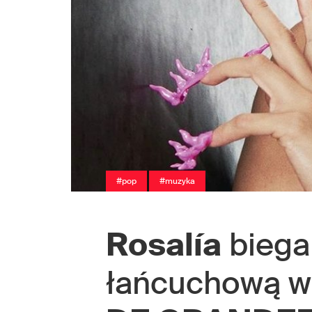
#pop
#muzyka
Rosalía
biega 
łańcuchową w