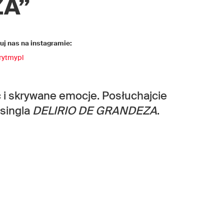
ZA”
j nas na instagramie:
rytmypl
ć i skrywane emocje. Posłuchajcie
singla
DELIRIO DE GRANDEZA
.