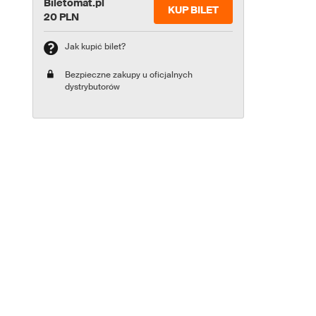
Biletomat.pl
KUP BILET
20 PLN
Jak kupić bilet?
Bezpieczne zakupy u oficjalnych
dystrybutorów