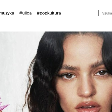
muzyka
#ulica
#popkultura