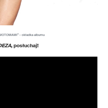
 “MOTOMAMI” – okładka albumu
DEZA
, posłuchaj!