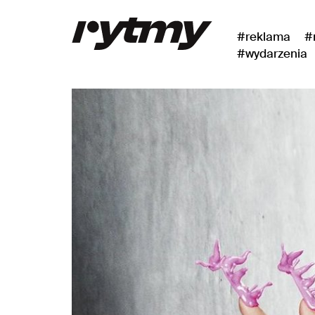
#reklama
#
#wydarzenia