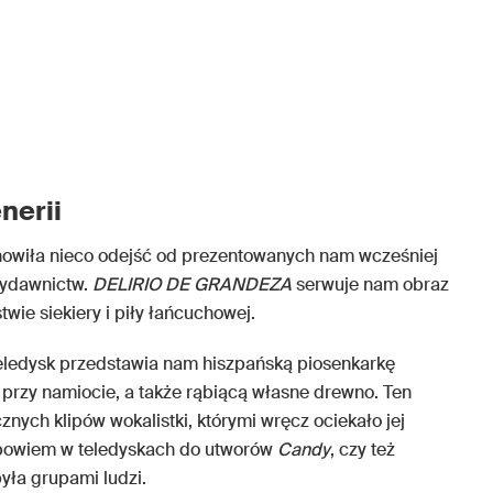
nerii
owiła nieco odejść od prezentowanych nam wcześniej
wydawnictw.
DELIRIO DE GRANDEZA
serwuje nam obraz
twie siekiery i piły łańcuchowej.
eledysk przedstawia nam hiszpańską piosenkarkę
ń przy namiocie, a także rąbiącą własne drewno. Ten
nych klipów wokalistki, którymi wręcz ociekało jej
 bowiem w teledyskach do utworów
Candy
, czy też
yła grupami ludzi.