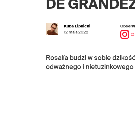
DE GRANDE
Kuba Lipnicki
Obserwu
12 maja 2022
@
Rosalía budzi w sobie dzikoś
odważnego i nietuzinkowego 