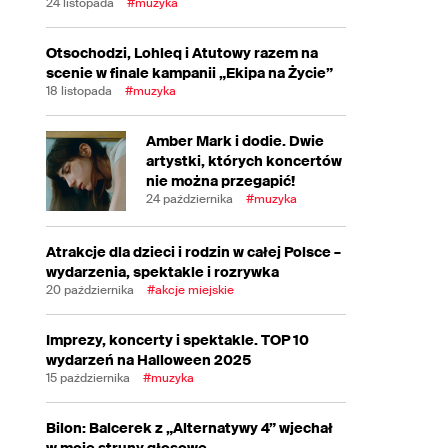
24 listopada
#muzyka
Otsochodzi, Lohleq i Atutowy razem na
scenie w finale kampanii „Ekipa na Życie”
18 listopada
#muzyka
Amber Mark i dodie. Dwie
artystki, których koncertów
nie można przegapić!
24 października
#muzyka
Atrakcje dla dzieci i rodzin w całej Polsce –
wydarzenia, spektakle i rozrywka
20 października
#akcje miejskie
Imprezy, koncerty i spektakle. TOP 10
wydarzeń na Halloween 2025
15 października
#muzyka
Bilon: Balcerek z „Alternatywy 4” wjechał
w moje struny głosowe