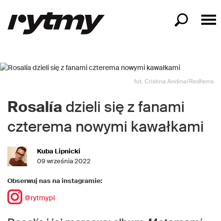
fot. Cristina Andina/Redferns
Rosalía
dzieli się z fanami
czterema nowymi kawałkami
Kuba Lipnicki
09 września 2022
Obserwuj nas na instagramie:
@rytmypl