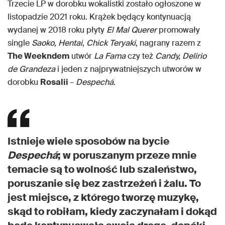
Trzecie LP w dorobku wokalistki zostało ogłoszone w
listopadzie 2021 roku. Krążek będący kontynuacją
wydanej w 2018 roku płyty
El Mal Querer
promowały
single
Saoko, Hentai, Chick Teryaki
, nagrany razem z
The Weekndem
utwór
La Fama
czy też
Candy, Delirio
de Grandeza
i jeden z najprywatniejszych utworów w
dorobku
Rosalii
–
Despechá
.
Istnieje wiele sposobów na bycie
Despechá
; w poruszanym przeze mnie
temacie są to wolność lub szaleństwo,
poruszanie się bez zastrzeżeń i żalu. To
jest miejsce, z którego tworzę muzykę,
skąd to robiłam, kiedy zaczynałam i dokąd