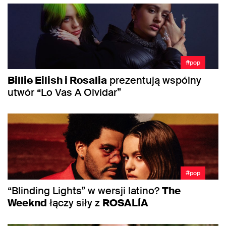
#pop
Billie Eilish i Rosalia
prezentują wspólny
utwór “Lo Vas A Olvidar”
#pop
“Blinding Lights” w wersji latino?
The
Weeknd
łączy siły z
ROSALÍA