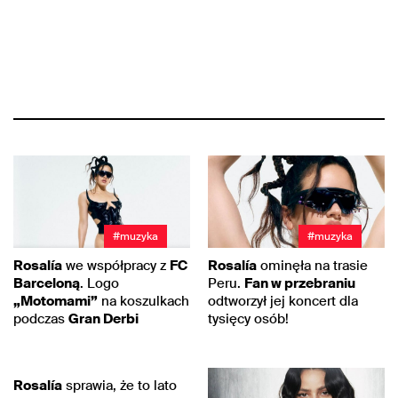
#muzyka
#muzyka
Rosalía
we współpracy z
FC
Rosalía
ominęła na trasie
Barceloną
. Logo
Peru.
Fan w przebraniu
„Motomami”
na koszulkach
odtworzył jej koncert dla
podczas
Gran Derbi
tysięcy osób!
#muzyka
Rosalía
sprawia, że to lato