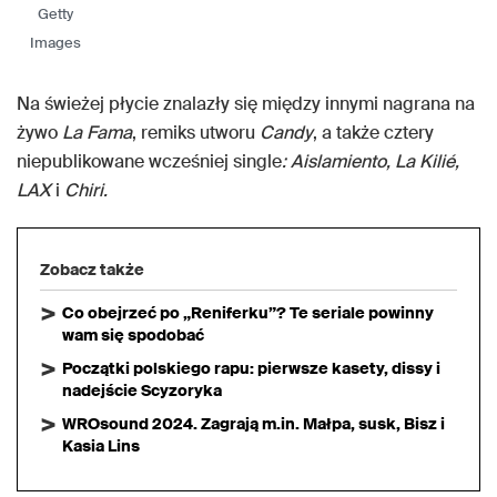
Getty
Images
Na świeżej płycie znalazły się między innymi nagrana na
żywo
La Fama
, remiks utworu
Candy
, a także cztery
niepublikowane wcześniej single
: Aislamiento, La Kilié,
LAX
i
Chiri.
Zobacz także
Co obejrzeć po „Reniferku”? Te seriale powinny
wam się spodobać
Początki polskiego rapu: pierwsze kasety, dissy i
nadejście Scyzoryka
WROsound 2024. Zagrają m.in. Małpa, susk, Bisz i
Kasia Lins