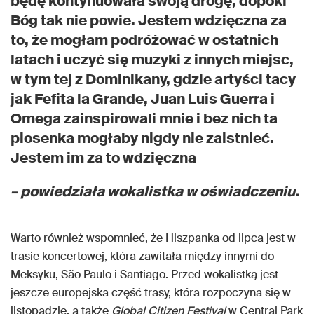
będę kontynuowała swoją drogę, dopóki
Bóg tak nie powie. Jestem wdzięczna za
to, że mogłam podróżować w ostatnich
latach i uczyć się muzyki z innych miejsc,
w tym tej z Dominikany, gdzie artyści tacy
jak Fefita la Grande, Juan Luis Guerra i
Omega zainspirowali mnie i bez nich ta
piosenka mogłaby nigdy nie zaistnieć.
Jestem im za to wdzięczna
– powiedziała wokalistka w oświadczeniu.
Warto również wspomnieć, że Hiszpanka od lipca jest w
trasie koncertowej, która zawitała między innymi do
Meksyku, São Paulo i Santiago. Przed wokalistką jest
jeszcze europejska część trasy, która rozpoczyna się w
listopadzie, a także
Global Citizen Festival
w Central Park